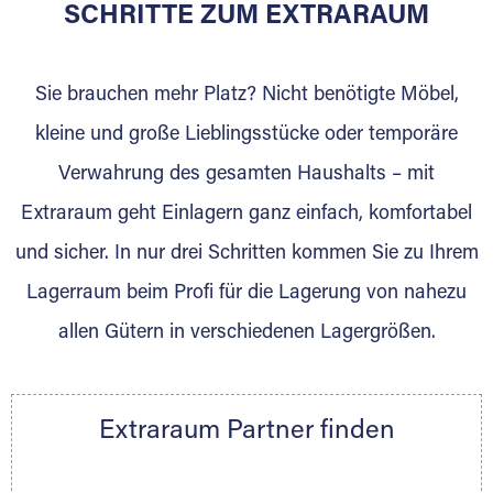
für die Einlagerung von Umzugsgut gebaut
SCHRITTE ZUM EXTRARAUM
wurde? Werden Sie jetzt Extraraum Partner
und generieren Sie über das Portal neue
Sie brauchen mehr Platz? Nicht benötigte Möbel,
Lagerkunden und Vermietungen.
kleine und große Lieblingsstücke oder temporäre
Ihre Vorteile als Extraraum Partner:
Verwahrung des gesamten Haushalts – mit
Marktgerechte Preise
Digitale Buchungsplattform
Extraraum geht Einlagern ganz einfach, komfortabel
Flexibel auf Sie ausgerichtet
und sicher. In nur drei Schritten kommen Sie zu Ihrem
Gewinnung von Neukunden
Lagerraum beim Profi für die Lagerung von nahezu
Sprechen Sie uns an, wir freuen uns auf Ihre
allen Gütern in verschiedenen Lagergrößen.
Nachricht.
Ihre Ansprechpartnerin:
Thorsten Klemt
Extraraum Partner finden
Telefon:
+49 6145 5442 - 404
E-Mail:
thorsten.klemt@extraraum.de