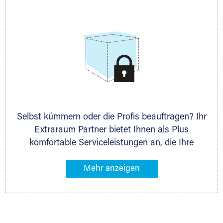
allen weiteren Fragen, die Sie haben.
Selbst kümmern oder die Profis beauftragen? Ihr
Extraraum Partner bietet Ihnen als Plus
komfortable Serviceleistungen an, die Ihre
Lagerung besonders bequem machen. Dazu
gehören z. B. Verpackungsservice, Lieferung von
Packmaterial sowie Abholung und Rückholung.
Ihr Lagergut wird bei Ihrem Extraraum Partner
sicher verwahrt: trocken, staubfrei, auf Wunsch
versiegelt. Natürlich erfüllen die Lagerhallen alle