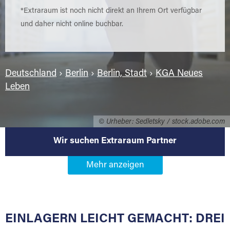
*Extraraum ist noch nicht direkt an Ihrem Ort verfügbar
und daher nicht online buchbar.
Deutschland
›
Berlin
›
Berlin, Stadt
›
KGA Neues
Leben
© Urheber: Sedletsky / stock.adobe.com
Wir suchen Extraraum Partner
Werden Sie Extraraum Partner in
12683 Berlin-KGA Neues Leben
EINLAGERN LEICHT GEMACHT: DREI
Sie bieten Kunden Lagerraum zur Miete, der