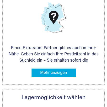
DMG Aktiengesellschaft
Schieferstein 11A
65439 Flörsheim
www.dmg-ag.com
Einen Extraraum Partner gibt es auch in Ihrer
Nähe. Geben Sie einfach Ihre Postleitzahl in das
Suchfeld ein – Sie erhalten sofort die
Kontaktdaten des Partners mit
Lagermöglichkeiten in Ihrer Nähe. An zahlreichen
Orten können Sie anschließend Ihren Lagerraum
direkt online mieten. Gibt es Extraraum noch
nicht an Ihrem Ort, kontaktieren Sie den
Lagermöglichkeit wählen
nächstgelegenen Partner und besprechen alles
persönlich.