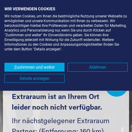
WIR VERWENDEN COOKIES
Wir nutzen Cookies, um Ihnen die bestmögliche Nutzung unserer Webseite zu
ermöglichen und unsere Kommunikation mit Ihnen zu verbessern. Wir
berücksichtigen hierbei Ihre Präferenzen und verarbeiten Daten für Marketing,
Analytics und Personalisierung nur, wenn Sie uns durch Klicken auf
"Zustimmen und weiter" Ihr Einverständnis geben. Sie können Ihre
Einwilligung jederzeit mit Wirkung für die Zukunft widerrufen. Weitere
LAGERBOX IN BERLIN-KGA NEUES
Informationen zu den Cookies und Anpassungsmöglichkeiten finden Sie
unter dem Button "Details anzeigen".
LEBEN (12683) UND UMGEBUNG *
Komfortabel einlagern mit Extraraum
Zustimmen und weiter
Ablehnen
Details anzeigen
Extraraum
Partner
werden?
Hier klicken
Extraraum ist an Ihrem Ort
leider noch nicht verfügbar.
Ihr nächstgelegener Extraraum