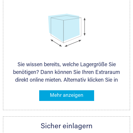
Sie wissen bereits, welche Lagergröße Sie
benötigen? Dann können Sie Ihren Extraraum
direkt online mieten. Alternativ klicken Sie in
unserer Lagerliste die entsprechenden
Gegenstände an, die Sie einlagern möchten –
das Volumen wird sofort und exakt für Sie
ermittelt. Natürlich steht Ihnen Ihr Extraraum
Partner auch gern zur Seite und berät Sie
Sicher einlagern
persönlich hinsichtlich Lagervolumen und zu