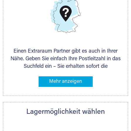
Schieferstein 11A
65439 Flörsheim
www.dmg-ag.com
Einen Extraraum Partner gibt es auch in Ihrer
Nähe. Geben Sie einfach Ihre Postleitzahl in das
Suchfeld ein – Sie erhalten sofort die
Kontaktdaten des Partners mit
Lagermöglichkeiten in Ihrer Nähe. An zahlreichen
Orten können Sie anschließend Ihren Lagerraum
direkt online mieten. Gibt es Extraraum noch
nicht an Ihrem Ort, kontaktieren Sie den
Lagermöglichkeit wählen
nächstgelegenen Partner und besprechen alles
persönlich.