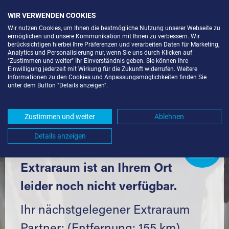
WIR VERWENDEN COOKIES
Wir nutzen Cookies, um Ihnen die bestmögliche Nutzung unserer Webseite zu
ermöglichen und unsere Kommunikation mit Ihnen zu verbessern. Wir
berücksichtigen hierbei Ihre Präferenzen und verarbeiten Daten für Marketing,
Analytics und Personalisierung nur, wenn Sie uns durch Klicken auf
"Zustimmen und weiter" Ihr Einverständnis geben. Sie können Ihre
Einwilligung jederzeit mit Wirkung für die Zukunft widerrufen. Weitere
LAGERBOX IN BERLIN-KOL. FRIEDEN
Informationen zu den Cookies und Anpassungsmöglichkeiten finden Sie
unter dem Button "Details anzeigen".
(12099) UND UMGEBUNG *
Komfortabel einlagern mit Extraraum
Zustimmen und weiter
Ablehnen
Details anzeigen
Extraraum
Partner
werden?
Hier klicken
Extraraum ist an Ihrem Ort
leider noch nicht verfügbar.
Ihr nächstgelegener Extraraum