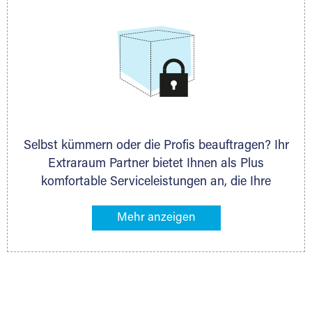
Selbst kümmern oder die Profis beauftragen? Ihr
Extraraum Partner bietet Ihnen als Plus
komfortable Serviceleistungen an, die Ihre
Lagerung besonders bequem machen. Dazu
gehören z. B. Verpackungsservice, Lieferung von
Packmaterial sowie Abholung und Rückholung.
Ihr Lagergut wird bei Ihrem Extraraum Partner
sicher verwahrt: trocken, staubfrei, auf Wunsch
versiegelt. Natürlich erfüllen die Lagerhallen alle
behördlichen Anforderungen.