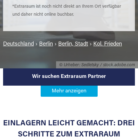
*Extraraum ist noch nicht direkt an Ihrem Ort verfügbar
und daher nicht online buchbar.
Deutschland
›
Berlin
›
Berlin, Stadt
›
Kol. Frieden
© Urheber: Sedletsky / stock.adobe.com
Wir suchen Extraraum Partner
Werden Sie Extraraum Partner in
12099 Berlin-Kol. Frieden
EINLAGERN LEICHT GEMACHT: DREI
Sie bieten Kunden Lagerraum zur Miete, der
für die Einlagerung von Umzugsgut gebaut
SCHRITTE ZUM EXTRARAUM