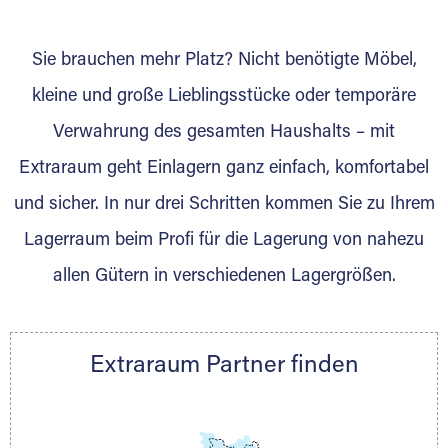
wurde? Werden Sie jetzt Extraraum Partner
und generieren Sie über das Portal neue
Sie brauchen mehr Platz? Nicht benötigte Möbel,
Lagerkunden und Vermietungen.
kleine und große Lieblingsstücke oder temporäre
Ihre Vorteile als Extraraum Partner:
Verwahrung des gesamten Haushalts – mit
Marktgerechte Preise
Digitale Buchungsplattform
Extraraum geht Einlagern ganz einfach, komfortabel
Flexibel auf Sie ausgerichtet
und sicher. In nur drei Schritten kommen Sie zu Ihrem
Gewinnung von Neukunden
Lagerraum beim Profi für die Lagerung von nahezu
Sprechen Sie uns an, wir freuen uns auf Ihre
allen Gütern in verschiedenen Lagergrößen.
Nachricht.
Ihre Ansprechpartnerin:
Thorsten Klemt
Extraraum Partner finden
Telefon:
+49 6145 5442 - 404
E-Mail:
thorsten.klemt@extraraum.de
DMG Aktiengesellschaft