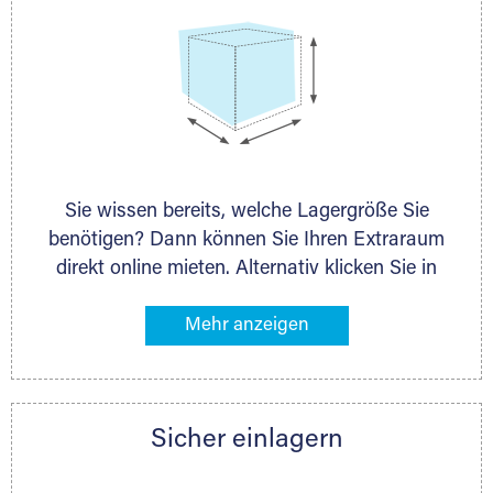
Sie wissen bereits, welche Lagergröße Sie
benötigen? Dann können Sie Ihren Extraraum
direkt online mieten. Alternativ klicken Sie in
unserer Lagerliste die entsprechenden
Gegenstände an, die Sie einlagern möchten –
das Volumen wird sofort und exakt für Sie
ermittelt. Natürlich steht Ihnen Ihr Extraraum
Partner auch gern zur Seite und berät Sie
Sicher einlagern
persönlich hinsichtlich Lagervolumen und zu
allen weiteren Fragen, die Sie haben.