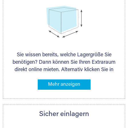
Sie wissen bereits, welche Lagergröße Sie
benötigen? Dann können Sie Ihren Extraraum
direkt online mieten. Alternativ klicken Sie in
unserer Lagerliste die entsprechenden
Gegenstände an, die Sie einlagern möchten –
das Volumen wird sofort und exakt für Sie
ermittelt. Natürlich steht Ihnen Ihr Extraraum
Partner auch gern zur Seite und berät Sie
Sicher einlagern
persönlich hinsichtlich Lagervolumen und zu
allen weiteren Fragen, die Sie haben.