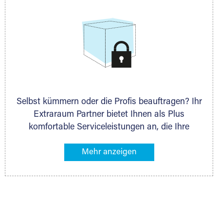
Selbst kümmern oder die Profis beauftragen? Ihr
Extraraum Partner bietet Ihnen als Plus
komfortable Serviceleistungen an, die Ihre
Lagerung besonders bequem machen. Dazu
gehören z. B. Verpackungsservice, Lieferung von
Packmaterial sowie Abholung und Rückholung.
Ihr Lagergut wird bei Ihrem Extraraum Partner
sicher verwahrt: trocken, staubfrei, auf Wunsch
versiegelt. Natürlich erfüllen die Lagerhallen alle
behördlichen Anforderungen.