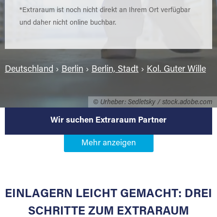
*Extraraum ist noch nicht direkt an Ihrem Ort verfügbar
und daher nicht online buchbar.
Deutschland
›
Berlin
›
Berlin, Stadt
›
Kol. Guter Wille
© Urheber: Sedletsky / stock.adobe.com
Wir suchen Extraraum Partner
Werden Sie Extraraum Partner in
12347 Berlin-Kol. Guter Wille
EINLAGERN LEICHT GEMACHT: DREI
Sie bieten Kunden Lagerraum zur Miete, der
für die Einlagerung von Umzugsgut gebaut
SCHRITTE ZUM EXTRARAUM