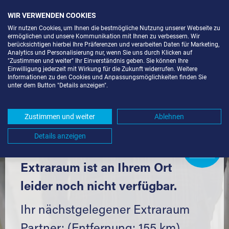
WIR VERWENDEN COOKIES
Wir nutzen Cookies, um Ihnen die bestmögliche Nutzung unserer Webseite zu
ermöglichen und unsere Kommunikation mit Ihnen zu verbessern. Wir
berücksichtigen hierbei Ihre Präferenzen und verarbeiten Daten für Marketing,
Analytics und Personalisierung nur, wenn Sie uns durch Klicken auf
"Zustimmen und weiter" Ihr Einverständnis geben. Sie können Ihre
Einwilligung jederzeit mit Wirkung für die Zukunft widerrufen. Weitere
LAGERBOX IN BERLIN-KOL. GUTER
Informationen zu den Cookies und Anpassungsmöglichkeiten finden Sie
unter dem Button "Details anzeigen".
WILLE (12347) UND UMGEBUNG *
Komfortabel einlagern mit Extraraum
Zustimmen und weiter
Ablehnen
Details anzeigen
Extraraum
Partner
werden?
Hier klicken
Extraraum ist an Ihrem Ort
leider noch nicht verfügbar.
Ihr nächstgelegener Extraraum