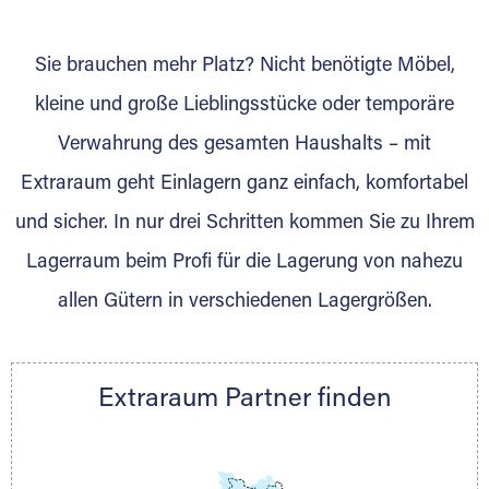
wurde? Werden Sie jetzt Extraraum Partner
und generieren Sie über das Portal neue
Sie brauchen mehr Platz? Nicht benötigte Möbel,
Lagerkunden und Vermietungen.
kleine und große Lieblingsstücke oder temporäre
Ihre Vorteile als Extraraum Partner:
Verwahrung des gesamten Haushalts – mit
Marktgerechte Preise
Digitale Buchungsplattform
Extraraum geht Einlagern ganz einfach, komfortabel
Flexibel auf Sie ausgerichtet
und sicher. In nur drei Schritten kommen Sie zu Ihrem
Gewinnung von Neukunden
Lagerraum beim Profi für die Lagerung von nahezu
Sprechen Sie uns an, wir freuen uns auf Ihre
allen Gütern in verschiedenen Lagergrößen.
Nachricht.
Ihre Ansprechpartnerin:
Thorsten Klemt
Extraraum Partner finden
Telefon:
+49 6145 5442 - 404
E-Mail:
thorsten.klemt@extraraum.de
DMG Aktiengesellschaft