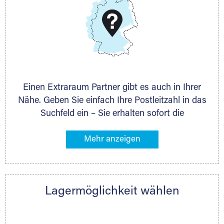
Schieferstein 11A
65439 Flörsheim
www.dmg-ag.com
Einen Extraraum Partner gibt es auch in Ihrer
Nähe. Geben Sie einfach Ihre Postleitzahl in das
Suchfeld ein – Sie erhalten sofort die
Kontaktdaten des Partners mit
Lagermöglichkeiten in Ihrer Nähe. An zahlreichen
Orten können Sie anschließend Ihren Lagerraum
direkt online mieten. Gibt es Extraraum noch
nicht an Ihrem Ort, kontaktieren Sie den
Lagermöglichkeit wählen
nächstgelegenen Partner und besprechen alles
persönlich.