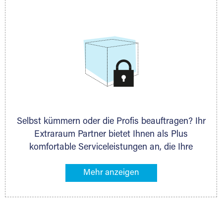
allen weiteren Fragen, die Sie haben.
Selbst kümmern oder die Profis beauftragen? Ihr
Extraraum Partner bietet Ihnen als Plus
komfortable Serviceleistungen an, die Ihre
Lagerung besonders bequem machen. Dazu
gehören z. B. Verpackungsservice, Lieferung von
Packmaterial sowie Abholung und Rückholung.
Ihr Lagergut wird bei Ihrem Extraraum Partner
sicher verwahrt: trocken, staubfrei, auf Wunsch