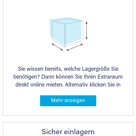
Sie wissen bereits, welche Lagergröße Sie
benötigen? Dann können Sie Ihren Extraraum
direkt online mieten. Alternativ klicken Sie in
unserer Lagerliste die entsprechenden
Gegenstände an, die Sie einlagern möchten –
das Volumen wird sofort und exakt für Sie
ermittelt. Natürlich steht Ihnen Ihr Extraraum
Partner auch gern zur Seite und berät Sie
Sicher einlagern
persönlich hinsichtlich Lagervolumen und zu