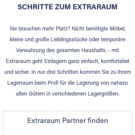
für die Einlagerung von Umzugsgut gebaut
SCHRITTE ZUM EXTRARAUM
wurde? Werden Sie jetzt Extraraum Partner
und generieren Sie über das Portal neue
Sie brauchen mehr Platz? Nicht benötigte Möbel,
Lagerkunden und Vermietungen.
kleine und große Lieblingsstücke oder temporäre
Ihre Vorteile als Extraraum Partner:
Verwahrung des gesamten Haushalts – mit
Marktgerechte Preise
Digitale Buchungsplattform
Extraraum geht Einlagern ganz einfach, komfortabel
Flexibel auf Sie ausgerichtet
und sicher. In nur drei Schritten kommen Sie zu Ihrem
Gewinnung von Neukunden
Lagerraum beim Profi für die Lagerung von nahezu
Sprechen Sie uns an, wir freuen uns auf Ihre
allen Gütern in verschiedenen Lagergrößen.
Nachricht.
Ihre Ansprechpartnerin:
Thorsten Klemt
Extraraum Partner finden
Telefon:
+49 6145 5442 - 404
E-Mail:
thorsten.klemt@extraraum.de