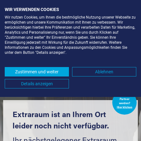
WIR VERWENDEN COOKIES
Wir nutzen Cookies, um Ihnen die bestmögliche Nutzung unserer Webseite zu
ermöglichen und unsere Kommunikation mit Ihnen zu verbessern. Wir
berücksichtigen hierbei Ihre Präferenzen und verarbeiten Daten für Marketing,
Analytics und Personalisierung nur, wenn Sie uns durch Klicken auf
"Zustimmen und weiter" Ihr Einverständnis geben. Sie können Ihre
Einwilligung jederzeit mit Wirkung für die Zukunft widerrufen. Weitere
LAGERBOX IN BERLIN-KOL.
Informationen zu den Cookies und Anpassungsmöglichkeiten finden Sie
unter dem Button "Details anzeigen".
HASENHEIDE (13581) UND
UMGEBUNG *
Zustimmen und weiter
Ablehnen
Komfortabel einlagern mit Extraraum
Details anzeigen
Extraraum
Partner
werden?
Hier klicken
Extraraum ist an Ihrem Ort
leider noch nicht verfügbar.