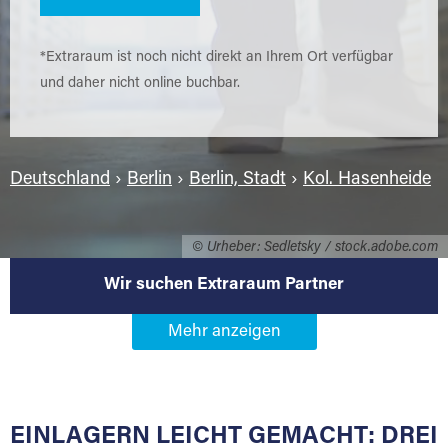
*Extraraum ist noch nicht direkt an Ihrem Ort verfügbar
und daher nicht online buchbar.
Deutschland
›
Berlin
›
Berlin, Stadt
›
Kol. Hasenheide
© Urheber: Sedletsky / stock.adobe.com
Wir suchen Extraraum Partner
Werden Sie Extraraum Partner in
13581 Berlin-Kol. Hasenheide
EINLAGERN LEICHT GEMACHT: DREI
Sie bieten Kunden Lagerraum zur Miete, der