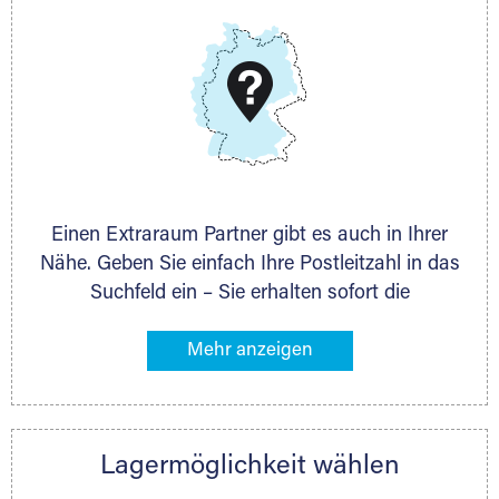
DMG Aktiengesellschaft
Schieferstein 11A
65439 Flörsheim
www.dmg-ag.com
Einen Extraraum Partner gibt es auch in Ihrer
Nähe. Geben Sie einfach Ihre Postleitzahl in das
Suchfeld ein – Sie erhalten sofort die
Kontaktdaten des Partners mit
Lagermöglichkeiten in Ihrer Nähe. An zahlreichen
Orten können Sie anschließend Ihren Lagerraum
direkt online mieten. Gibt es Extraraum noch
nicht an Ihrem Ort, kontaktieren Sie den
Lagermöglichkeit wählen
nächstgelegenen Partner und besprechen alles
persönlich.