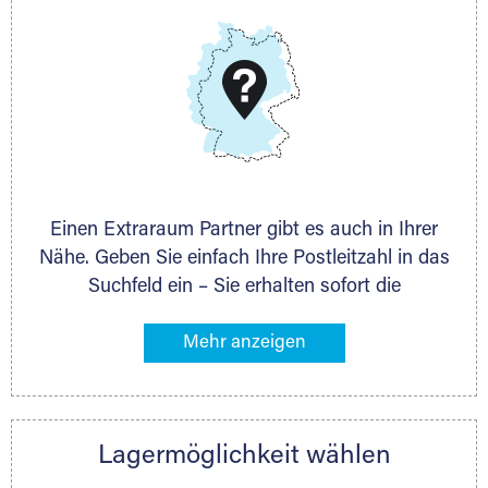
DMG Aktiengesellschaft
Schieferstein 11A
65439 Flörsheim
www.dmg-ag.com
Einen Extraraum Partner gibt es auch in Ihrer
Nähe. Geben Sie einfach Ihre Postleitzahl in das
Suchfeld ein – Sie erhalten sofort die
Kontaktdaten des Partners mit
Lagermöglichkeiten in Ihrer Nähe. An zahlreichen
Orten können Sie anschließend Ihren Lagerraum
direkt online mieten. Gibt es Extraraum noch
nicht an Ihrem Ort, kontaktieren Sie den
Lagermöglichkeit wählen
nächstgelegenen Partner und besprechen alles
persönlich.