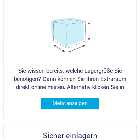
Sie wissen bereits, welche Lagergröße Sie
benötigen? Dann können Sie Ihren Extraraum
direkt online mieten. Alternativ klicken Sie in
unserer Lagerliste die entsprechenden
Gegenstände an, die Sie einlagern möchten –
das Volumen wird sofort und exakt für Sie
ermittelt. Natürlich steht Ihnen Ihr Extraraum
Partner auch gern zur Seite und berät Sie
Sicher einlagern
persönlich hinsichtlich Lagervolumen und zu