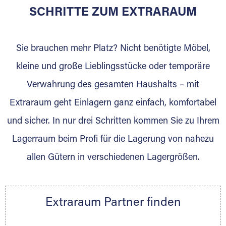
für die Einlagerung von Umzugsgut gebaut
SCHRITTE ZUM EXTRARAUM
wurde? Werden Sie jetzt Extraraum Partner
und generieren Sie über das Portal neue
Sie brauchen mehr Platz? Nicht benötigte Möbel,
Lagerkunden und Vermietungen.
kleine und große Lieblingsstücke oder temporäre
Ihre Vorteile als Extraraum Partner:
Verwahrung des gesamten Haushalts – mit
Marktgerechte Preise
Digitale Buchungsplattform
Extraraum geht Einlagern ganz einfach, komfortabel
Flexibel auf Sie ausgerichtet
und sicher. In nur drei Schritten kommen Sie zu Ihrem
Gewinnung von Neukunden
Lagerraum beim Profi für die Lagerung von nahezu
Sprechen Sie uns an, wir freuen uns auf Ihre
allen Gütern in verschiedenen Lagergrößen.
Nachricht.
Ihre Ansprechpartnerin:
Thorsten Klemt
Extraraum Partner finden
Telefon:
+49 6145 5442 - 404
E-Mail:
thorsten.klemt@extraraum.de