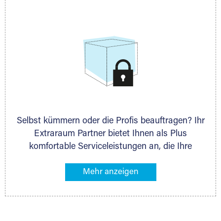
allen weiteren Fragen, die Sie haben.
Selbst kümmern oder die Profis beauftragen? Ihr
Extraraum Partner bietet Ihnen als Plus
komfortable Serviceleistungen an, die Ihre
Lagerung besonders bequem machen. Dazu
gehören z. B. Verpackungsservice, Lieferung von
Packmaterial sowie Abholung und Rückholung.
Ihr Lagergut wird bei Ihrem Extraraum Partner
sicher verwahrt: trocken, staubfrei, auf Wunsch