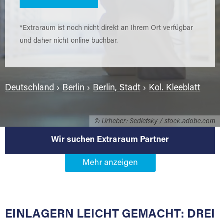
*Extraraum ist noch nicht direkt an Ihrem Ort verfügbar
und daher nicht online buchbar.
Deutschland
›
Berlin
›
Berlin, Stadt
›
Kol. Kleeblatt
© Urheber: Sedletsky / stock.adobe.com
Wir suchen Extraraum Partner
Werden Sie Extraraum Partner in
12109 Berlin-Kol. Kleeblatt
EINLAGERN LEICHT GEMACHT: DREI
Sie bieten Kunden Lagerraum zur Miete, der