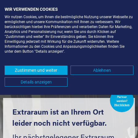
WIR VERWENDEN COOKIES
Wir nutzen Cookies, um Ihnen die bestmögliche Nutzung unserer Webseite zu
ermöglichen und unsere Kommunikation mit Ihnen zu verbessern. Wir
berücksichtigen hierbei Ihre Präferenzen und verarbeiten Daten für Marketing,
Analytics und Personalisierung nur, wenn Sie uns durch Klicken auf
"Zustimmen und weiter" Ihr Einverständnis geben. Sie können Ihre
Einwilligung jederzeit mit Wirkung für die Zukunft widerrufen. Weitere
LAGERBOX IN BERLIN-KOL.
Informationen zu den Cookies und Anpassungsmöglichkeiten finden Sie
unter dem Button "Details anzeigen".
KLEEBLATT (12109) UND UMGEBUNG
*
Zustimmen und weiter
Ablehnen
Komfortabel einlagern mit Extraraum
Details anzeigen
Extraraum
Partner
werden?
Hier klicken
Extraraum ist an Ihrem Ort
leider noch nicht verfügbar.