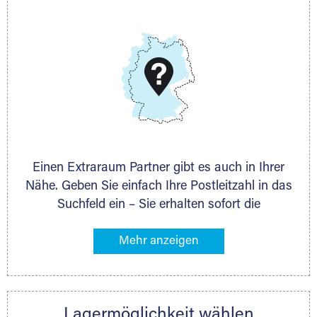
Telefon:
+49 6145 5442 - 404
E-Mail:
thorsten.klemt@extraraum.de
DMG Aktiengesellschaft
Schieferstein 11A
65439 Flörsheim
www.dmg-ag.com
Einen Extraraum Partner gibt es auch in Ihrer
Nähe. Geben Sie einfach Ihre Postleitzahl in das
Suchfeld ein – Sie erhalten sofort die
Kontaktdaten des Partners mit
Lagermöglichkeiten in Ihrer Nähe. An zahlreichen
Orten können Sie anschließend Ihren Lagerraum
direkt online mieten. Gibt es Extraraum noch
nicht an Ihrem Ort, kontaktieren Sie den
Lagermöglichkeit wählen
nächstgelegenen Partner und besprechen alles