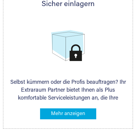
Sicher einlagern
persönlich hinsichtlich Lagervolumen und zu
allen weiteren Fragen, die Sie haben.
Selbst kümmern oder die Profis beauftragen? Ihr
Extraraum Partner bietet Ihnen als Plus
komfortable Serviceleistungen an, die Ihre
Lagerung besonders bequem machen. Dazu
gehören z. B. Verpackungsservice, Lieferung von
Packmaterial sowie Abholung und Rückholung.
Ihr Lagergut wird bei Ihrem Extraraum Partner