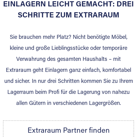
EINLAGERN LEICHT GEMACHT: DREI
SCHRITTE ZUM EXTRARAUM
Sie bieten Kunden Lagerraum zur Miete, der
für die Einlagerung von Umzugsgut gebaut
wurde? Werden Sie jetzt Extraraum Partner
Sie brauchen mehr Platz? Nicht benötigte Möbel,
und generieren Sie über das Portal neue
kleine und große Lieblingsstücke oder temporäre
Lagerkunden und Vermietungen.
Verwahrung des gesamten Haushalts – mit
Ihre Vorteile als Extraraum Partner:
Extraraum geht Einlagern ganz einfach, komfortabel
Marktgerechte Preise
Digitale Buchungsplattform
und sicher. In nur drei Schritten kommen Sie zu Ihrem
Flexibel auf Sie ausgerichtet
Lagerraum beim Profi für die Lagerung von nahezu
Gewinnung von Neukunden
allen Gütern in verschiedenen Lagergrößen.
Sprechen Sie uns an, wir freuen uns auf Ihre
Nachricht.
Ihre Ansprechpartnerin:
Extraraum Partner finden
Thorsten Klemt