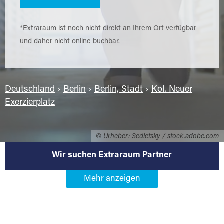
*Extraraum ist noch nicht direkt an Ihrem Ort verfügbar
und daher nicht online buchbar.
Deutschland
›
Berlin
›
Berlin, Stadt
›
Kol. Neuer
Exerzierplatz
© Urheber: Sedletsky / stock.adobe.com
Wir suchen Extraraum Partner
Werden Sie Extraraum Partner in
13629 Berlin-Kol. Neuer
Exerzierplatz