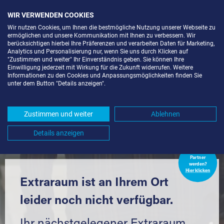
WIR VERWENDEN COOKIES
Wir nutzen Cookies, um Ihnen die bestmögliche Nutzung unserer Webseite zu
ermöglichen und unsere Kommunikation mit Ihnen zu verbessern. Wir
berücksichtigen hierbei Ihre Präferenzen und verarbeiten Daten für Marketing,
Analytics und Personalisierung nur, wenn Sie uns durch Klicken auf
"Zustimmen und weiter" Ihr Einverständnis geben. Sie können Ihre
Einwilligung jederzeit mit Wirkung für die Zukunft widerrufen. Weitere
LAGERBOX IN BERLIN-KOL. NEUER
Informationen zu den Cookies und Anpassungsmöglichkeiten finden Sie
unter dem Button "Details anzeigen".
EXERZIERPLATZ (13629) UND
UMGEBUNG *
Zustimmen und weiter
Ablehnen
Komfortabel einlagern mit Extraraum
Details anzeigen
Extraraum
Partner
werden?
Hier klicken
Extraraum ist an Ihrem Ort
leider noch nicht verfügbar.