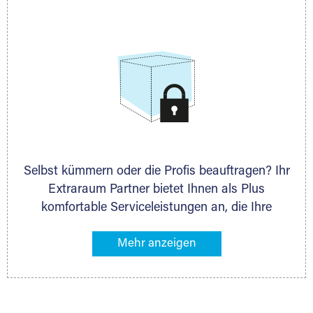
allen weiteren Fragen, die Sie haben.
Selbst kümmern oder die Profis beauftragen? Ihr
Extraraum Partner bietet Ihnen als Plus
komfortable Serviceleistungen an, die Ihre
Lagerung besonders bequem machen. Dazu
gehören z. B. Verpackungsservice, Lieferung von
Packmaterial sowie Abholung und Rückholung.
Ihr Lagergut wird bei Ihrem Extraraum Partner
sicher verwahrt: trocken, staubfrei, auf Wunsch