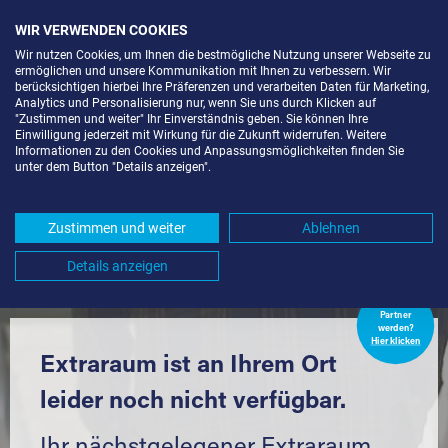
WIR VERWENDEN COOKIES
Wir nutzen Cookies, um Ihnen die bestmögliche Nutzung unserer Webseite zu
ermöglichen und unsere Kommunikation mit Ihnen zu verbessern. Wir
berücksichtigen hierbei Ihre Präferenzen und verarbeiten Daten für Marketing,
Analytics und Personalisierung nur, wenn Sie uns durch Klicken auf
"Zustimmen und weiter" Ihr Einverständnis geben. Sie können Ihre
Einwilligung jederzeit mit Wirkung für die Zukunft widerrufen. Weitere
LAGERBOX IN BERLIN-KOL.
Informationen zu den Cookies und Anpassungsmöglichkeiten finden Sie
unter dem Button "Details anzeigen".
NEULAND I (13629) UND UMGEBUNG
*
Zustimmen und weiter
Ablehnen
Komfortabel einlagern mit Extraraum
Details anzeigen
Extraraum
Partner
werden?
Hier klicken
Extraraum ist an Ihrem Ort
leider noch nicht verfügbar.