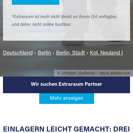
*Extraraum ist noch nicht direkt an Ihrem Ort verfügbar
und daher nicht online buchbar.
Deutschland
›
Berlin
›
Berlin, Stadt
›
Kol. Neuland I
© Urheber: Sedletsky / stock.adobe.com
Wir suchen Extraraum Partner
Werden Sie Extraraum Partner in
13629 Berlin-Kol. Neuland I
EINLAGERN LEICHT GEMACHT: DREI
Sie bieten Kunden Lagerraum zur Miete, der