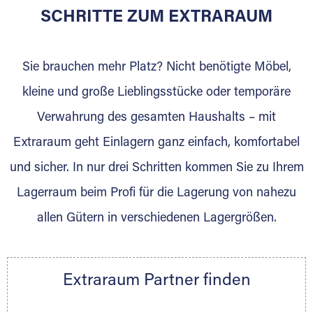
für die Einlagerung von Umzugsgut gebaut
SCHRITTE ZUM EXTRARAUM
wurde? Werden Sie jetzt Extraraum Partner
und generieren Sie über das Portal neue
Sie brauchen mehr Platz? Nicht benötigte Möbel,
Lagerkunden und Vermietungen.
kleine und große Lieblingsstücke oder temporäre
Ihre Vorteile als Extraraum Partner:
Verwahrung des gesamten Haushalts – mit
Marktgerechte Preise
Digitale Buchungsplattform
Extraraum geht Einlagern ganz einfach, komfortabel
Flexibel auf Sie ausgerichtet
und sicher. In nur drei Schritten kommen Sie zu Ihrem
Gewinnung von Neukunden
Lagerraum beim Profi für die Lagerung von nahezu
Sprechen Sie uns an, wir freuen uns auf Ihre
allen Gütern in verschiedenen Lagergrößen.
Nachricht.
Ihre Ansprechpartnerin:
Thorsten Klemt
Extraraum Partner finden
Telefon:
+49 6145 5442 - 404
E-Mail:
thorsten.klemt@extraraum.de