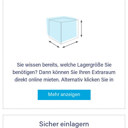
Sie wissen bereits, welche Lagergröße Sie
benötigen? Dann können Sie Ihren Extraraum
direkt online mieten. Alternativ klicken Sie in
unserer Lagerliste die entsprechenden
Gegenstände an, die Sie einlagern möchten –
das Volumen wird sofort und exakt für Sie
ermittelt. Natürlich steht Ihnen Ihr Extraraum
Partner auch gern zur Seite und berät Sie
Sicher einlagern
persönlich hinsichtlich Lagervolumen und zu