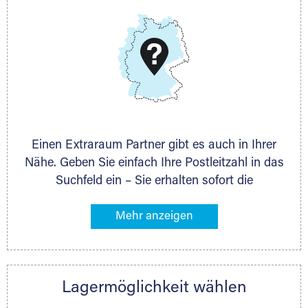
DMG Aktiengesellschaft
Schieferstein 11A
65439 Flörsheim
www.dmg-ag.com
Einen Extraraum Partner gibt es auch in Ihrer
Nähe. Geben Sie einfach Ihre Postleitzahl in das
Suchfeld ein – Sie erhalten sofort die
Kontaktdaten des Partners mit
Lagermöglichkeiten in Ihrer Nähe. An zahlreichen
Orten können Sie anschließend Ihren Lagerraum
direkt online mieten. Gibt es Extraraum noch
nicht an Ihrem Ort, kontaktieren Sie den
Lagermöglichkeit wählen
nächstgelegenen Partner und besprechen alles
persönlich.