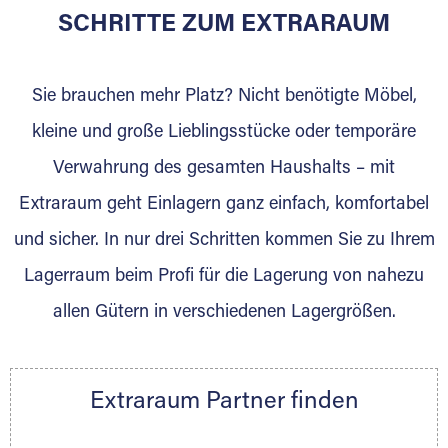
für die Einlagerung von Umzugsgut gebaut
SCHRITTE ZUM EXTRARAUM
wurde? Werden Sie jetzt Extraraum Partner
und generieren Sie über das Portal neue
Sie brauchen mehr Platz? Nicht benötigte Möbel,
Lagerkunden und Vermietungen.
kleine und große Lieblingsstücke oder temporäre
Ihre Vorteile als Extraraum Partner:
Verwahrung des gesamten Haushalts – mit
Marktgerechte Preise
Digitale Buchungsplattform
Extraraum geht Einlagern ganz einfach, komfortabel
Flexibel auf Sie ausgerichtet
und sicher. In nur drei Schritten kommen Sie zu Ihrem
Gewinnung von Neukunden
Lagerraum beim Profi für die Lagerung von nahezu
Sprechen Sie uns an, wir freuen uns auf Ihre
allen Gütern in verschiedenen Lagergrößen.
Nachricht.
Ihre Ansprechpartnerin:
Thorsten Klemt
Extraraum Partner finden
Telefon:
+49 6145 5442 - 404
E-Mail:
thorsten.klemt@extraraum.de