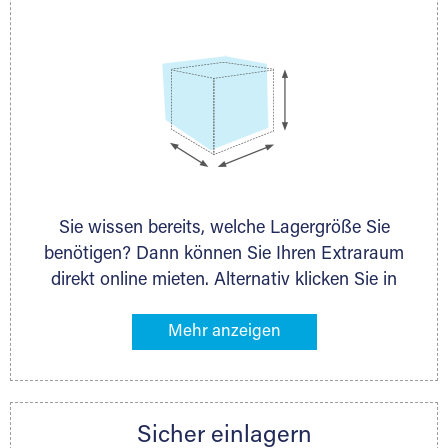
Sie wissen bereits, welche Lagergröße Sie
benötigen? Dann können Sie Ihren Extraraum
direkt online mieten. Alternativ klicken Sie in
unserer Lagerliste die entsprechenden
Gegenstände an, die Sie einlagern möchten –
das Volumen wird sofort und exakt für Sie
ermittelt. Natürlich steht Ihnen Ihr Extraraum
Partner auch gern zur Seite und berät Sie
Sicher einlagern
persönlich hinsichtlich Lagervolumen und zu