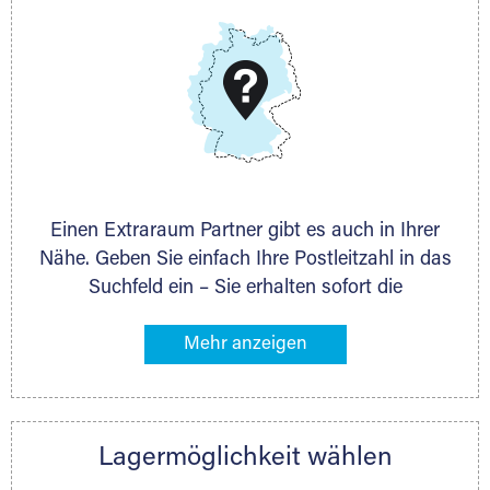
DMG Aktiengesellschaft
Schieferstein 11A
65439 Flörsheim
www.dmg-ag.com
Einen Extraraum Partner gibt es auch in Ihrer
Nähe. Geben Sie einfach Ihre Postleitzahl in das
Suchfeld ein – Sie erhalten sofort die
Kontaktdaten des Partners mit
Lagermöglichkeiten in Ihrer Nähe. An zahlreichen
Orten können Sie anschließend Ihren Lagerraum
direkt online mieten. Gibt es Extraraum noch
nicht an Ihrem Ort, kontaktieren Sie den
Lagermöglichkeit wählen
nächstgelegenen Partner und besprechen alles
persönlich.