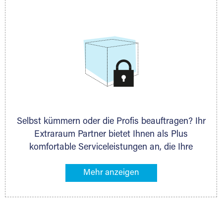
allen weiteren Fragen, die Sie haben.
Selbst kümmern oder die Profis beauftragen? Ihr
Extraraum Partner bietet Ihnen als Plus
komfortable Serviceleistungen an, die Ihre
Lagerung besonders bequem machen. Dazu
gehören z. B. Verpackungsservice, Lieferung von
Packmaterial sowie Abholung und Rückholung.
Ihr Lagergut wird bei Ihrem Extraraum Partner
sicher verwahrt: trocken, staubfrei, auf Wunsch