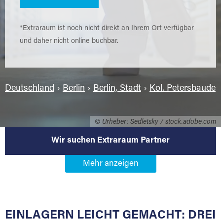
*Extraraum ist noch nicht direkt an Ihrem Ort verfügbar
und daher nicht online buchbar.
Deutschland
›
Berlin
›
Berlin, Stadt
›
Kol. Petersbaude
© Urheber: Sedletsky / stock.adobe.com
Wir suchen Extraraum Partner
Werden Sie Extraraum Partner in
12059 Berlin-Kol. Petersbaude
EINLAGERN LEICHT GEMACHT: DREI
Sie bieten Kunden Lagerraum zur Miete, der