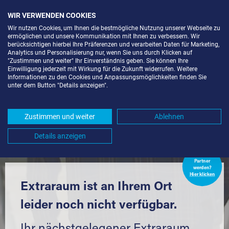
WIR VERWENDEN COOKIES
Wir nutzen Cookies, um Ihnen die bestmögliche Nutzung unserer Webseite zu
ermöglichen und unsere Kommunikation mit Ihnen zu verbessern. Wir
berücksichtigen hierbei Ihre Präferenzen und verarbeiten Daten für Marketing,
Analytics und Personalisierung nur, wenn Sie uns durch Klicken auf
"Zustimmen und weiter" Ihr Einverständnis geben. Sie können Ihre
Einwilligung jederzeit mit Wirkung für die Zukunft widerrufen. Weitere
LAGERBOX IN BERLIN-KOL.
Informationen zu den Cookies und Anpassungsmöglichkeiten finden Sie
unter dem Button "Details anzeigen".
PETERSBAUDE (12059) UND
UMGEBUNG *
Zustimmen und weiter
Ablehnen
Komfortabel einlagern mit Extraraum
Details anzeigen
Extraraum
Partner
werden?
Hier klicken
Extraraum ist an Ihrem Ort
leider noch nicht verfügbar.