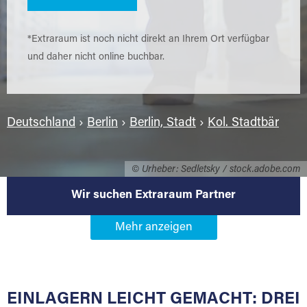
*Extraraum ist noch nicht direkt an Ihrem Ort verfügbar
und daher nicht online buchbar.
Deutschland
›
Berlin
›
Berlin, Stadt
›
Kol. Stadtbär
© Urheber: Sedletsky / stock.adobe.com
Wir suchen Extraraum Partner
Werden Sie Extraraum Partner in
12057 Berlin-Kol. Stadtbär
EINLAGERN LEICHT GEMACHT: DREI
Sie bieten Kunden Lagerraum zur Miete, der