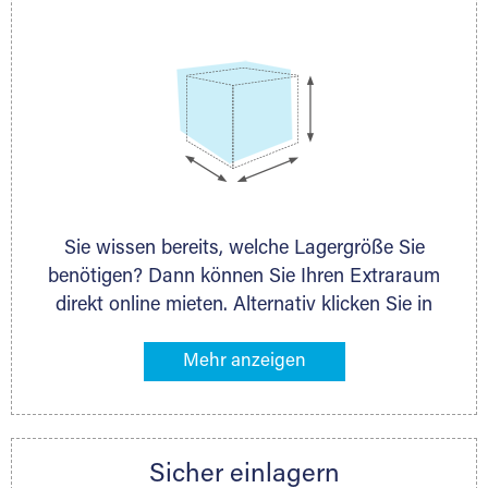
Sie wissen bereits, welche Lagergröße Sie
benötigen? Dann können Sie Ihren Extraraum
direkt online mieten. Alternativ klicken Sie in
unserer Lagerliste die entsprechenden
Gegenstände an, die Sie einlagern möchten –
das Volumen wird sofort und exakt für Sie
ermittelt. Natürlich steht Ihnen Ihr Extraraum
Partner auch gern zur Seite und berät Sie
Sicher einlagern
persönlich hinsichtlich Lagervolumen und zu