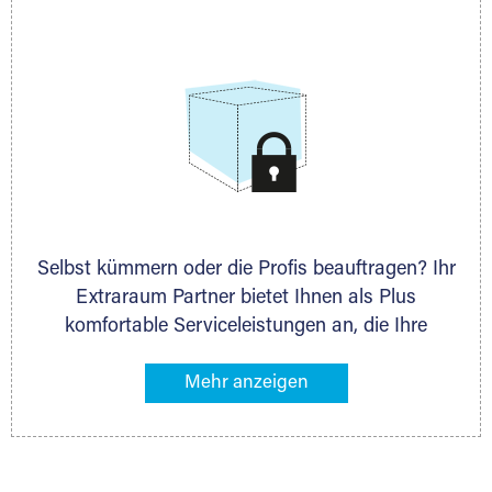
allen weiteren Fragen, die Sie haben.
Selbst kümmern oder die Profis beauftragen? Ihr
Extraraum Partner bietet Ihnen als Plus
komfortable Serviceleistungen an, die Ihre
Lagerung besonders bequem machen. Dazu
gehören z. B. Verpackungsservice, Lieferung von
Packmaterial sowie Abholung und Rückholung.
Ihr Lagergut wird bei Ihrem Extraraum Partner
sicher verwahrt: trocken, staubfrei, auf Wunsch