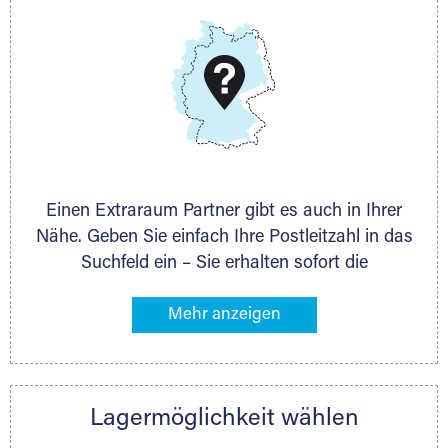
DMG Aktiengesellschaft
Schieferstein 11A
65439 Flörsheim
www.dmg-ag.com
Einen Extraraum Partner gibt es auch in Ihrer
Nähe. Geben Sie einfach Ihre Postleitzahl in das
Suchfeld ein – Sie erhalten sofort die
Kontaktdaten des Partners mit
Lagermöglichkeiten in Ihrer Nähe. An zahlreichen
Orten können Sie anschließend Ihren Lagerraum
direkt online mieten. Gibt es Extraraum noch
nicht an Ihrem Ort, kontaktieren Sie den
Lagermöglichkeit wählen
nächstgelegenen Partner und besprechen alles
persönlich.