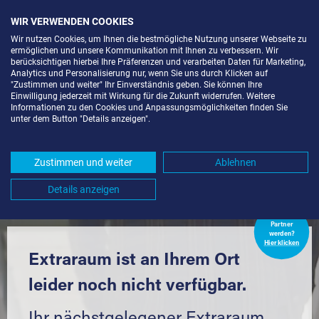
WIR VERWENDEN COOKIES
Wir nutzen Cookies, um Ihnen die bestmögliche Nutzung unserer Webseite zu
ermöglichen und unsere Kommunikation mit Ihnen zu verbessern. Wir
berücksichtigen hierbei Ihre Präferenzen und verarbeiten Daten für Marketing,
Analytics und Personalisierung nur, wenn Sie uns durch Klicken auf
"Zustimmen und weiter" Ihr Einverständnis geben. Sie können Ihre
Einwilligung jederzeit mit Wirkung für die Zukunft widerrufen. Weitere
LAGERBOX IN BERLIN-KOL.
Informationen zu den Cookies und Anpassungsmöglichkeiten finden Sie
unter dem Button "Details anzeigen".
STADTBÄR (12057) UND UMGEBUNG
*
Zustimmen und weiter
Ablehnen
Komfortabel einlagern mit Extraraum
Details anzeigen
Extraraum
Partner
werden?
Hier klicken
Extraraum ist an Ihrem Ort
leider noch nicht verfügbar.