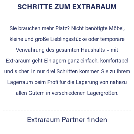
für die Einlagerung von Umzugsgut gebaut
SCHRITTE ZUM EXTRARAUM
wurde? Werden Sie jetzt Extraraum Partner
und generieren Sie über das Portal neue
Sie brauchen mehr Platz? Nicht benötigte Möbel,
Lagerkunden und Vermietungen.
kleine und große Lieblingsstücke oder temporäre
Ihre Vorteile als Extraraum Partner:
Verwahrung des gesamten Haushalts – mit
Marktgerechte Preise
Digitale Buchungsplattform
Extraraum geht Einlagern ganz einfach, komfortabel
Flexibel auf Sie ausgerichtet
und sicher. In nur drei Schritten kommen Sie zu Ihrem
Gewinnung von Neukunden
Lagerraum beim Profi für die Lagerung von nahezu
Sprechen Sie uns an, wir freuen uns auf Ihre
allen Gütern in verschiedenen Lagergrößen.
Nachricht.
Ihre Ansprechpartnerin:
Thorsten Klemt
Extraraum Partner finden
Telefon:
+49 6145 5442 - 404
E-Mail:
thorsten.klemt@extraraum.de