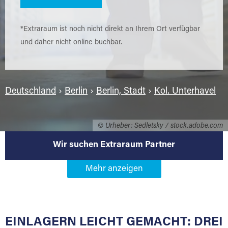
*Extraraum ist noch nicht direkt an Ihrem Ort verfügbar
und daher nicht online buchbar.
Deutschland
›
Berlin
›
Berlin, Stadt
›
Kol. Unterhavel
© Urheber: Sedletsky / stock.adobe.com
Wir suchen Extraraum Partner
Werden Sie Extraraum Partner in
13597 Berlin-Kol. Unterhavel
EINLAGERN LEICHT GEMACHT: DREI
Sie bieten Kunden Lagerraum zur Miete, der