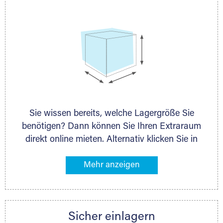
Sie wissen bereits, welche Lagergröße Sie
benötigen? Dann können Sie Ihren Extraraum
direkt online mieten. Alternativ klicken Sie in
unserer Lagerliste die entsprechenden
Gegenstände an, die Sie einlagern möchten –
das Volumen wird sofort und exakt für Sie
ermittelt. Natürlich steht Ihnen Ihr Extraraum
Partner auch gern zur Seite und berät Sie
Sicher einlagern
persönlich hinsichtlich Lagervolumen und zu