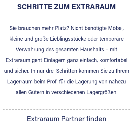
für die Einlagerung von Umzugsgut gebaut
SCHRITTE ZUM EXTRARAUM
wurde? Werden Sie jetzt Extraraum Partner
und generieren Sie über das Portal neue
Sie brauchen mehr Platz? Nicht benötigte Möbel,
Lagerkunden und Vermietungen.
kleine und große Lieblingsstücke oder temporäre
Ihre Vorteile als Extraraum Partner:
Verwahrung des gesamten Haushalts – mit
Marktgerechte Preise
Digitale Buchungsplattform
Extraraum geht Einlagern ganz einfach, komfortabel
Flexibel auf Sie ausgerichtet
und sicher. In nur drei Schritten kommen Sie zu Ihrem
Gewinnung von Neukunden
Lagerraum beim Profi für die Lagerung von nahezu
Sprechen Sie uns an, wir freuen uns auf Ihre
allen Gütern in verschiedenen Lagergrößen.
Nachricht.
Ihre Ansprechpartnerin:
Thorsten Klemt
Extraraum Partner finden
Telefon:
+49 6145 5442 - 404
E-Mail:
thorsten.klemt@extraraum.de