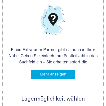
DMG Aktiengesellschaft
Schieferstein 11A
65439 Flörsheim
www.dmg-ag.com
Einen Extraraum Partner gibt es auch in Ihrer
Nähe. Geben Sie einfach Ihre Postleitzahl in das
Suchfeld ein – Sie erhalten sofort die
Kontaktdaten des Partners mit
Lagermöglichkeiten in Ihrer Nähe. An zahlreichen
Orten können Sie anschließend Ihren Lagerraum
direkt online mieten. Gibt es Extraraum noch
nicht an Ihrem Ort, kontaktieren Sie den
Lagermöglichkeit wählen
nächstgelegenen Partner und besprechen alles
persönlich.