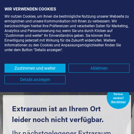
WIR VERWENDEN COOKIES
Wir nutzen Cookies, um Ihnen die bestmögliche Nutzung unserer Webseite zu
ermöglichen und unsere Kommunikation mit Ihnen zu verbessern. Wir
berücksichtigen hierbei Ihre Präferenzen und verarbeiten Daten für Marketing,
Analytics und Personalisierung nur, wenn Sie uns durch Klicken auf
"Zustimmen und weiter" Ihr Einverständnis geben. Sie können Ihre
Einwilligung jederzeit mit Wirkung für die Zukunft widerrufen. Weitere
LAGERBOX IN BERLIN-KOL.
Informationen zu den Cookies und Anpassungsmöglichkeiten finden Sie
unter dem Button "Details anzeigen".
UNTERHAVEL (13597) UND
UMGEBUNG *
Zustimmen und weiter
Ablehnen
Komfortabel einlagern mit Extraraum
Details anzeigen
Extraraum
Partner
werden?
Hier klicken
Extraraum ist an Ihrem Ort
leider noch nicht verfügbar.