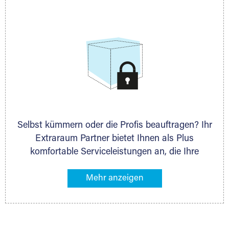
allen weiteren Fragen, die Sie haben.
Selbst kümmern oder die Profis beauftragen? Ihr
Extraraum Partner bietet Ihnen als Plus
komfortable Serviceleistungen an, die Ihre
Lagerung besonders bequem machen. Dazu
gehören z. B. Verpackungsservice, Lieferung von
Packmaterial sowie Abholung und Rückholung.
Ihr Lagergut wird bei Ihrem Extraraum Partner
sicher verwahrt: trocken, staubfrei, auf Wunsch