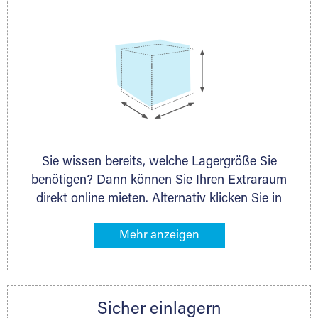
Sie wissen bereits, welche Lagergröße Sie
benötigen? Dann können Sie Ihren Extraraum
direkt online mieten. Alternativ klicken Sie in
unserer Lagerliste die entsprechenden
Gegenstände an, die Sie einlagern möchten –
das Volumen wird sofort und exakt für Sie
ermittelt. Natürlich steht Ihnen Ihr Extraraum
Partner auch gern zur Seite und berät Sie
Sicher einlagern
persönlich hinsichtlich Lagervolumen und zu