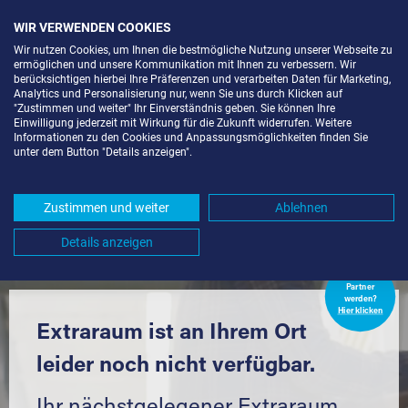
WIR VERWENDEN COOKIES
Wir nutzen Cookies, um Ihnen die bestmögliche Nutzung unserer Webseite zu
ermöglichen und unsere Kommunikation mit Ihnen zu verbessern. Wir
berücksichtigen hierbei Ihre Präferenzen und verarbeiten Daten für Marketing,
Analytics und Personalisierung nur, wenn Sie uns durch Klicken auf
"Zustimmen und weiter" Ihr Einverständnis geben. Sie können Ihre
Einwilligung jederzeit mit Wirkung für die Zukunft widerrufen. Weitere
LAGERBOX IN BERLIN-KOL.
Informationen zu den Cookies und Anpassungsmöglichkeiten finden Sie
unter dem Button "Details anzeigen".
VOLKSGÄRTEN (12057) UND
UMGEBUNG *
Zustimmen und weiter
Ablehnen
Komfortabel einlagern mit Extraraum
Details anzeigen
Extraraum
Partner
werden?
Hier klicken
Extraraum ist an Ihrem Ort
leider noch nicht verfügbar.