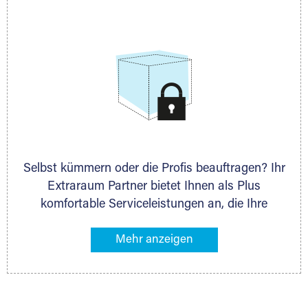
allen weiteren Fragen, die Sie haben.
Selbst kümmern oder die Profis beauftragen? Ihr
Extraraum Partner bietet Ihnen als Plus
komfortable Serviceleistungen an, die Ihre
Lagerung besonders bequem machen. Dazu
gehören z. B. Verpackungsservice, Lieferung von
Packmaterial sowie Abholung und Rückholung.
Ihr Lagergut wird bei Ihrem Extraraum Partner
sicher verwahrt: trocken, staubfrei, auf Wunsch