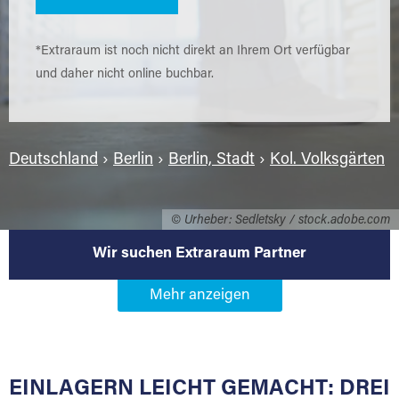
*Extraraum ist noch nicht direkt an Ihrem Ort verfügbar
und daher nicht online buchbar.
Deutschland
›
Berlin
›
Berlin, Stadt
›
Kol. Volksgärten
© Urheber: Sedletsky / stock.adobe.com
Wir suchen Extraraum Partner
Werden Sie Extraraum Partner in
12057 Berlin-Kol. Volksgärten
EINLAGERN LEICHT GEMACHT: DREI
Sie bieten Kunden Lagerraum zur Miete, der