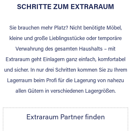
für die Einlagerung von Umzugsgut gebaut
SCHRITTE ZUM EXTRARAUM
wurde? Werden Sie jetzt Extraraum Partner
und generieren Sie über das Portal neue
Sie brauchen mehr Platz? Nicht benötigte Möbel,
Lagerkunden und Vermietungen.
kleine und große Lieblingsstücke oder temporäre
Ihre Vorteile als Extraraum Partner:
Verwahrung des gesamten Haushalts – mit
Marktgerechte Preise
Digitale Buchungsplattform
Extraraum geht Einlagern ganz einfach, komfortabel
Flexibel auf Sie ausgerichtet
und sicher. In nur drei Schritten kommen Sie zu Ihrem
Gewinnung von Neukunden
Lagerraum beim Profi für die Lagerung von nahezu
Sprechen Sie uns an, wir freuen uns auf Ihre
allen Gütern in verschiedenen Lagergrößen.
Nachricht.
Ihre Ansprechpartnerin:
Thorsten Klemt
Extraraum Partner finden
Telefon:
+49 6145 5442 - 404
E-Mail:
thorsten.klemt@extraraum.de