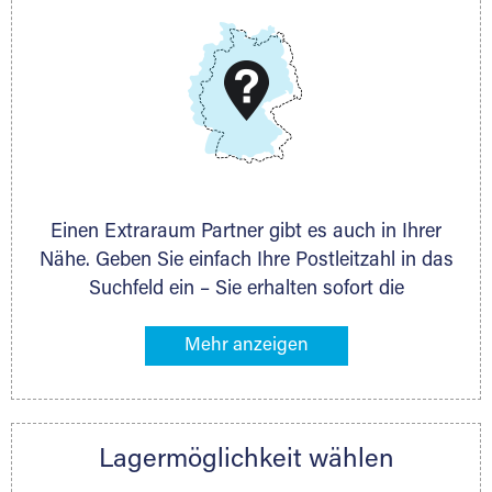
DMG Aktiengesellschaft
Schieferstein 11A
65439 Flörsheim
www.dmg-ag.com
Einen Extraraum Partner gibt es auch in Ihrer
Nähe. Geben Sie einfach Ihre Postleitzahl in das
Suchfeld ein – Sie erhalten sofort die
Kontaktdaten des Partners mit
Lagermöglichkeiten in Ihrer Nähe. An zahlreichen
Orten können Sie anschließend Ihren Lagerraum
direkt online mieten. Gibt es Extraraum noch
nicht an Ihrem Ort, kontaktieren Sie den
Lagermöglichkeit wählen
nächstgelegenen Partner und besprechen alles
persönlich.