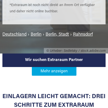
*Extraraum ist noch nicht direkt an Ihrem Ort verfügbar
und daher nicht online buchbar.
Deutschland
›
Berlin
›
Berlin, Stadt
›
Rahnsdorf
© Urheber: Sedletsky / stock.adobe.com
Wir suchen Extraraum Partner
Werden Sie Extraraum Partner in
12589 Berlin-Rahnsdorf
EINLAGERN LEICHT GEMACHT: DREI
Sie bieten Kunden Lagerraum zur Miete, der
für die Einlagerung von Umzugsgut gebaut
SCHRITTE ZUM EXTRARAUM