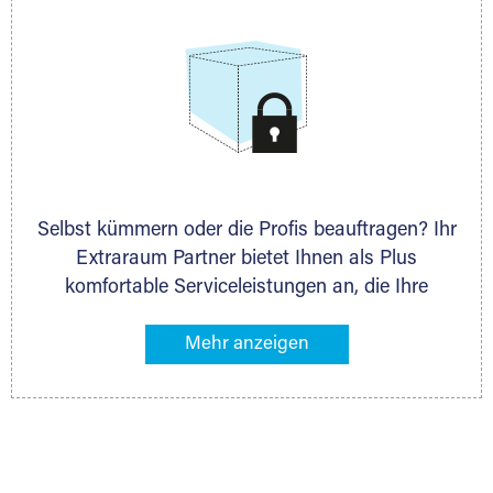
Selbst kümmern oder die Profis beauftragen? Ihr
Extraraum Partner bietet Ihnen als Plus
komfortable Serviceleistungen an, die Ihre
Lagerung besonders bequem machen. Dazu
gehören z. B. Verpackungsservice, Lieferung von
Packmaterial sowie Abholung und Rückholung.
Ihr Lagergut wird bei Ihrem Extraraum Partner
sicher verwahrt: trocken, staubfrei, auf Wunsch
versiegelt. Natürlich erfüllen die Lagerhallen alle
behördlichen Anforderungen.