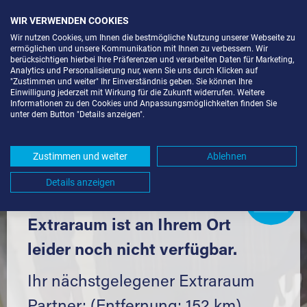
WIR VERWENDEN COOKIES
Wir nutzen Cookies, um Ihnen die bestmögliche Nutzung unserer Webseite zu
ermöglichen und unsere Kommunikation mit Ihnen zu verbessern. Wir
berücksichtigen hierbei Ihre Präferenzen und verarbeiten Daten für Marketing,
Analytics und Personalisierung nur, wenn Sie uns durch Klicken auf
"Zustimmen und weiter" Ihr Einverständnis geben. Sie können Ihre
Einwilligung jederzeit mit Wirkung für die Zukunft widerrufen. Weitere
LAGERBOX IN BERLIN-RAHNSDORF
Informationen zu den Cookies und Anpassungsmöglichkeiten finden Sie
unter dem Button "Details anzeigen".
(12589) UND UMGEBUNG *
Komfortabel einlagern mit Extraraum
Zustimmen und weiter
Ablehnen
Details anzeigen
Extraraum
Partner
werden?
Hier klicken
Extraraum ist an Ihrem Ort
leider noch nicht verfügbar.
Ihr nächstgelegener Extraraum