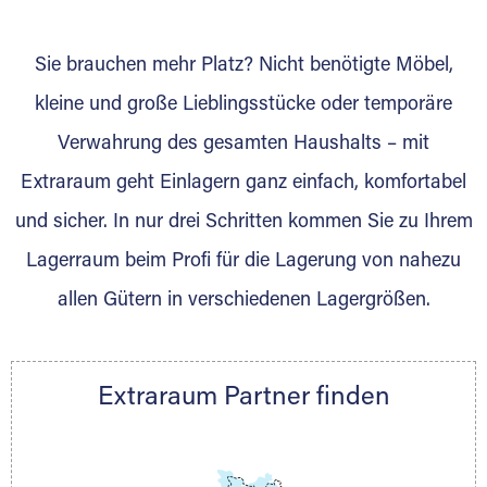
wurde? Werden Sie jetzt Extraraum Partner
und generieren Sie über das Portal neue
Sie brauchen mehr Platz? Nicht benötigte Möbel,
Lagerkunden und Vermietungen.
kleine und große Lieblingsstücke oder temporäre
Ihre Vorteile als Extraraum Partner:
Verwahrung des gesamten Haushalts – mit
Marktgerechte Preise
Digitale Buchungsplattform
Extraraum geht Einlagern ganz einfach, komfortabel
Flexibel auf Sie ausgerichtet
und sicher. In nur drei Schritten kommen Sie zu Ihrem
Gewinnung von Neukunden
Lagerraum beim Profi für die Lagerung von nahezu
Sprechen Sie uns an, wir freuen uns auf Ihre
allen Gütern in verschiedenen Lagergrößen.
Nachricht.
Ihre Ansprechpartnerin:
Thorsten Klemt
Extraraum Partner finden
Telefon:
+49 6145 5442 - 404
E-Mail:
thorsten.klemt@extraraum.de
DMG Aktiengesellschaft