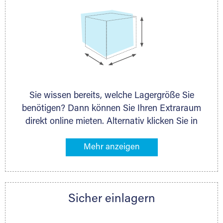
Sie wissen bereits, welche Lagergröße Sie
benötigen? Dann können Sie Ihren Extraraum
direkt online mieten. Alternativ klicken Sie in
unserer Lagerliste die entsprechenden
Gegenstände an, die Sie einlagern möchten –
das Volumen wird sofort und exakt für Sie
ermittelt. Natürlich steht Ihnen Ihr Extraraum
Partner auch gern zur Seite und berät Sie
Sicher einlagern
persönlich hinsichtlich Lagervolumen und zu
allen weiteren Fragen, die Sie haben.