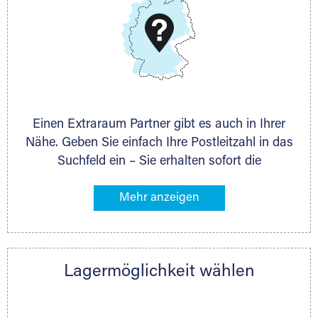
Schieferstein 11A
65439 Flörsheim
www.dmg-ag.com
Einen Extraraum Partner gibt es auch in Ihrer
Nähe. Geben Sie einfach Ihre Postleitzahl in das
Suchfeld ein – Sie erhalten sofort die
Kontaktdaten des Partners mit
Lagermöglichkeiten in Ihrer Nähe. An zahlreichen
Orten können Sie anschließend Ihren Lagerraum
direkt online mieten. Gibt es Extraraum noch
nicht an Ihrem Ort, kontaktieren Sie den
Lagermöglichkeit wählen
nächstgelegenen Partner und besprechen alles
persönlich.