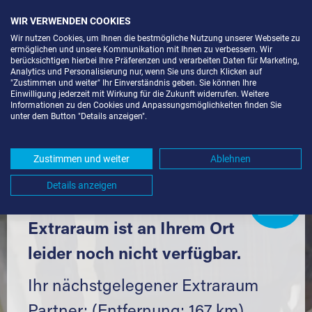
WIR VERWENDEN COOKIES
Wir nutzen Cookies, um Ihnen die bestmögliche Nutzung unserer Webseite zu
ermöglichen und unsere Kommunikation mit Ihnen zu verbessern. Wir
berücksichtigen hierbei Ihre Präferenzen und verarbeiten Daten für Marketing,
Analytics und Personalisierung nur, wenn Sie uns durch Klicken auf
"Zustimmen und weiter" Ihr Einverständnis geben. Sie können Ihre
Einwilligung jederzeit mit Wirkung für die Zukunft widerrufen. Weitere
LAGERBOX IN BERLIN-SPANDAU
Informationen zu den Cookies und Anpassungsmöglichkeiten finden Sie
unter dem Button "Details anzeigen".
(13581) UND UMGEBUNG *
Komfortabel einlagern mit Extraraum
Zustimmen und weiter
Ablehnen
Details anzeigen
Extraraum
Partner
werden?
Hier klicken
Extraraum ist an Ihrem Ort
leider noch nicht verfügbar.
Ihr nächstgelegener Extraraum