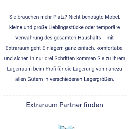
wurde? Werden Sie jetzt Extraraum Partner
und generieren Sie über das Portal neue
Sie brauchen mehr Platz? Nicht benötigte Möbel,
Lagerkunden und Vermietungen.
kleine und große Lieblingsstücke oder temporäre
Ihre Vorteile als Extraraum Partner:
Verwahrung des gesamten Haushalts – mit
Marktgerechte Preise
Digitale Buchungsplattform
Extraraum geht Einlagern ganz einfach, komfortabel
Flexibel auf Sie ausgerichtet
und sicher. In nur drei Schritten kommen Sie zu Ihrem
Gewinnung von Neukunden
Lagerraum beim Profi für die Lagerung von nahezu
Sprechen Sie uns an, wir freuen uns auf Ihre
allen Gütern in verschiedenen Lagergrößen.
Nachricht.
Ihre Ansprechpartnerin:
Thorsten Klemt
Extraraum Partner finden
Telefon:
+49 6145 5442 - 404
E-Mail:
thorsten.klemt@extraraum.de
DMG Aktiengesellschaft