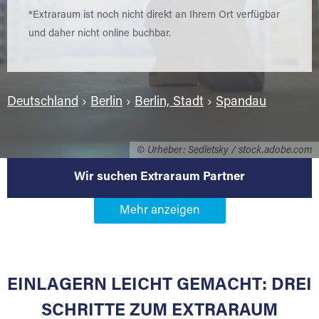
*Extraraum ist noch nicht direkt an Ihrem Ort verfügbar
und daher nicht online buchbar.
Deutschland
›
Berlin
›
Berlin, Stadt
›
Spandau
© Urheber: Sedletsky / stock.adobe.com
Wir suchen Extraraum Partner
Werden Sie Extraraum Partner in
13581 Berlin-Spandau
EINLAGERN LEICHT GEMACHT: DREI
Sie bieten Kunden Lagerraum zur Miete, der
für die Einlagerung von Umzugsgut gebaut
SCHRITTE ZUM EXTRARAUM