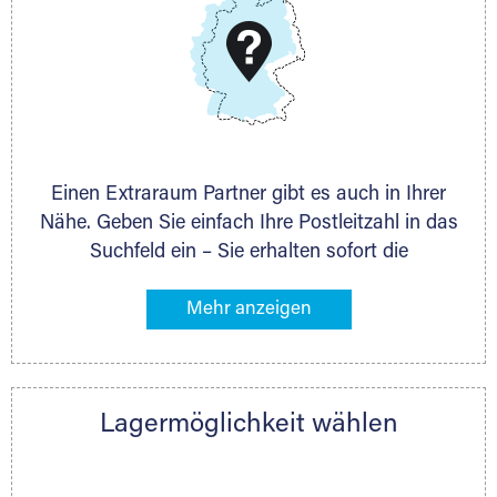
Schieferstein 11A
65439 Flörsheim
www.dmg-ag.com
Einen Extraraum Partner gibt es auch in Ihrer
Nähe. Geben Sie einfach Ihre Postleitzahl in das
Suchfeld ein – Sie erhalten sofort die
Kontaktdaten des Partners mit
Lagermöglichkeiten in Ihrer Nähe. An zahlreichen
Orten können Sie anschließend Ihren Lagerraum
direkt online mieten. Gibt es Extraraum noch
nicht an Ihrem Ort, kontaktieren Sie den
Lagermöglichkeit wählen
nächstgelegenen Partner und besprechen alles
persönlich.