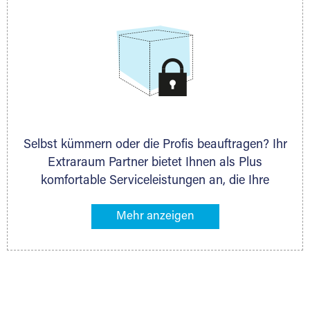
Selbst kümmern oder die Profis beauftragen? Ihr
Extraraum Partner bietet Ihnen als Plus
komfortable Serviceleistungen an, die Ihre
Lagerung besonders bequem machen. Dazu
gehören z. B. Verpackungsservice, Lieferung von
Packmaterial sowie Abholung und Rückholung.
Ihr Lagergut wird bei Ihrem Extraraum Partner
sicher verwahrt: trocken, staubfrei, auf Wunsch
versiegelt. Natürlich erfüllen die Lagerhallen alle
behördlichen Anforderungen.