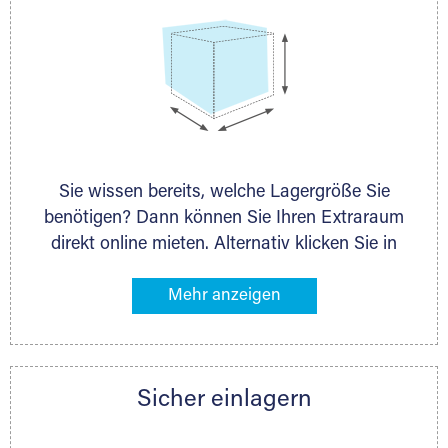
Sie wissen bereits, welche Lagergröße Sie
benötigen? Dann können Sie Ihren Extraraum
direkt online mieten. Alternativ klicken Sie in
unserer Lagerliste die entsprechenden
Gegenstände an, die Sie einlagern möchten –
das Volumen wird sofort und exakt für Sie
ermittelt. Natürlich steht Ihnen Ihr Extraraum
Partner auch gern zur Seite und berät Sie
Sicher einlagern
persönlich hinsichtlich Lagervolumen und zu
allen weiteren Fragen, die Sie haben.