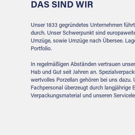
DAS SIND WIR
konzipiert.
Alles
was
Unser 1833 gegründetes Unternehmen führt
nicht
durch. Unser Schwerpunkt sind europaweit
in
Umzüge, sowie Umzüge nach Übersee. Lag
eine
Portfolio.
der
vier
In regelmäßigen Abständen vertrauen unse
Standard-
Hab und Gut seit Jahren an. Spezialverpac
Lagerboxen
wertvolles Porzellan gehören bei uns dazu.
passt
Fachpersonal überzeugt durch langjährige 
wird
Verpackungsmaterial und unseren Servicele
vom
Extraraum-
Partner
in
verschieden