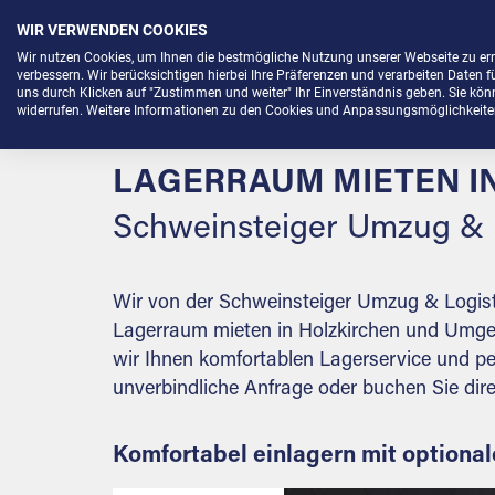
Eine
WIR VERWENDEN COOKIES
Lagerfläche
Menü
Wir nutzen Cookies, um Ihnen die bestmögliche Nutzung unserer Webseite zu e
zu
verbessern. Wir berücksichtigen hierbei Ihre Präferenzen und verarbeiten Daten f
uns durch Klicken auf "Zustimmen und weiter" Ihr Einverständnis geben. Sie könne
organisieren,
widerrufen. Weitere Informationen zu den Cookies und Anpassungsmöglichkeiten 
eine
Lagerbox
LAGERRAUM MIETEN IN
unterzustellen,
einen
Schweinsteiger Umzug &
Self
Storage
Partner
Wir von der Schweinsteiger Umzug & Logis
zu
Lagerraum mieten in Holzkirchen und Umgebu
finden
wir Ihnen komfortablen Lagerservice und pe
oder
unverbindliche Anfrage oder buchen Sie dire
einfach
nur
Komfortabel einlagern mit optional
einlagern