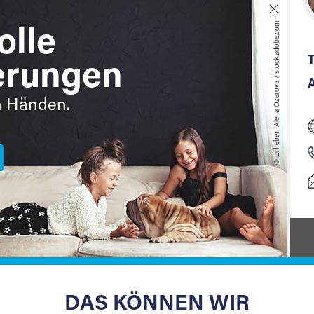
TRAGEN DES LAGERGUTES
© Urheber: Alena Ozerova / stock.adobe.com
olle
DEMONTAGE
T
erungen
PACKMATERIAL
n Händen.
ch buchen
DAS KÖNNEN WIR