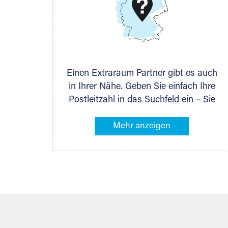
DMG Aktiengesellschaft
Schieferstein 11A
65439 Flörsheim
www.dmg-ag.com
Einen Extraraum Partner gibt es auch
in Ihrer Nähe. Geben Sie einfach Ihre
Postleitzahl in das Suchfeld ein – Sie
erhalten sofort die Kontaktdaten des
Partners mit Lagermöglichkeiten in
Ihrer Nähe. An zahlreichen Orten
können Sie anschließend Ihren
Lagerraum direkt online mieten. Gibt es
Extraraum noch nicht an Ihrem Ort,
kontaktieren Sie den nächstgelegenen
Partner und besprechen alles
persönlich.