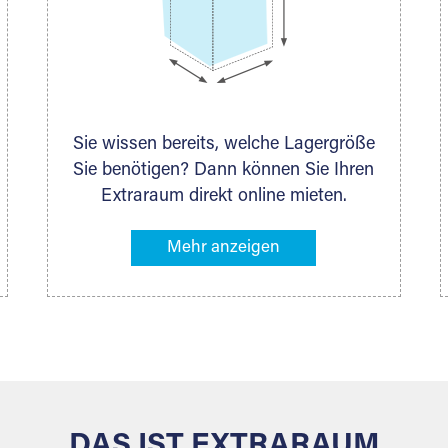
Sie wissen bereits, welche Lagergröße
Sie benötigen? Dann können Sie Ihren
Extraraum direkt online mieten.
Alternativ klicken Sie in unserer
Lagerliste die entsprechenden
Gegenstände an, die Sie einlagern
möchten – das Volumen wird sofort
und exakt für Sie ermittelt. Natürlich
steht Ihnen Ihr Extraraum Partner auch
gern zur Seite und berät Sie persönlich
hinsichtlich Lagervolumen und zu allen
weiteren Fragen, die Sie haben.
DAS IST EXTRARAUM