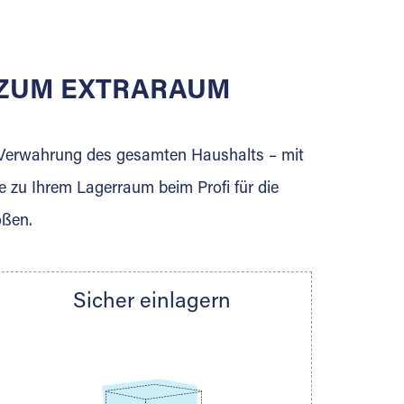
E ZUM EXTRARAUM
erden Sie jetzt Extraraum Partner und
e Verwahrung des gesamten Haushalts – mit
e zu Ihrem Lagerraum beim Profi für die
ößen.
Sicher einlagern