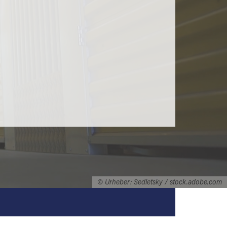
© Urheber: Sedletsky / stock.adobe.com