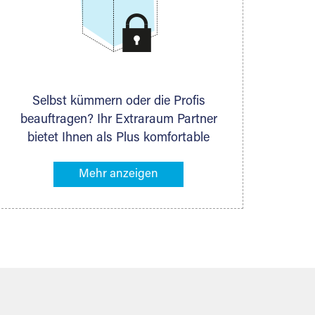
Selbst kümmern oder die Profis
beauftragen? Ihr Extraraum Partner
bietet Ihnen als Plus komfortable
Serviceleistungen an, die Ihre Lagerung
besonders bequem machen. Dazu
gehören z. B. Verpackungsservice,
Lieferung von Packmaterial sowie
Abholung und Rückholung. Ihr
Lagergut wird bei Ihrem Extraraum
Partner sicher verwahrt: trocken,
staubfrei, auf Wunsch versiegelt.
Natürlich erfüllen die Lagerhallen alle