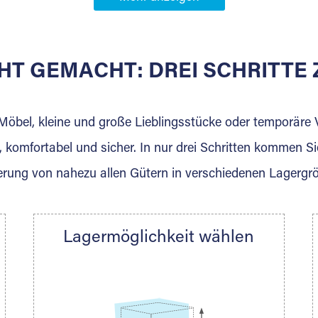
Partner in
HT GEMACHT: DREI SCHRITT
 der für die Einlagerung von Umzugsgut gebaut wurde? W
agerkunden und Vermietungen.
 Möbel, kleine und große Lieblingsstücke oder temporär
 komfortabel und sicher. In nur drei Schritten kommen Si
rung von nahezu allen Gütern in verschiedenen Lagergr
Ihre Nachricht.
Lagermöglichkeit wählen