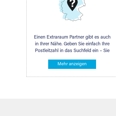
DMG Aktiengesellschaft
Schieferstein 11A
65439 Flörsheim
www.dmg-ag.com
Einen Extraraum Partner gibt es auch
in Ihrer Nähe. Geben Sie einfach Ihre
Postleitzahl in das Suchfeld ein – Sie
erhalten sofort die Kontaktdaten des
Partners mit Lagermöglichkeiten in
Ihrer Nähe. An zahlreichen Orten
können Sie anschließend Ihren
Lagerraum direkt online mieten. Gibt es
Extraraum noch nicht an Ihrem Ort,
kontaktieren Sie den nächstgelegenen
Partner und besprechen alles
persönlich.