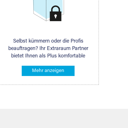
Selbst kümmern oder die Profis
beauftragen? Ihr Extraraum Partner
bietet Ihnen als Plus komfortable
Serviceleistungen an, die Ihre Lagerung
besonders bequem machen. Dazu
gehören z. B. Verpackungsservice,
Lieferung von Packmaterial sowie
Abholung und Rückholung. Ihr
Lagergut wird bei Ihrem Extraraum
Partner sicher verwahrt: trocken,
staubfrei, auf Wunsch versiegelt.
Natürlich erfüllen die Lagerhallen alle