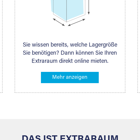
Sie wissen bereits, welche Lagergröße
Sie benötigen? Dann können Sie Ihren
Extraraum direkt online mieten.
Alternativ klicken Sie in unserer
Lagerliste die entsprechenden
Gegenstände an, die Sie einlagern
möchten – das Volumen wird sofort
und exakt für Sie ermittelt. Natürlich
steht Ihnen Ihr Extraraum Partner auch
gern zur Seite und berät Sie persönlich
hinsichtlich Lagervolumen und zu allen
weiteren Fragen, die Sie haben.
DAS IST EXTRARAUM