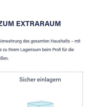
E ZUM EXTRARAUM
erden Sie jetzt Extraraum Partner und
e Verwahrung des gesamten Haushalts – mit
e zu Ihrem Lagerraum beim Profi für die
ößen.
Sicher einlagern