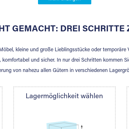
Partner in
n
HT GEMACHT: DREI SCHRITT
 der für die Einlagerung von Umzugsgut gebaut wurde? W
agerkunden und Vermietungen.
 Möbel, kleine und große Lieblingsstücke oder temporär
 komfortabel und sicher. In nur drei Schritten kommen Si
rung von nahezu allen Gütern in verschiedenen Lagergr
Ihre Nachricht.
Lagermöglichkeit wählen