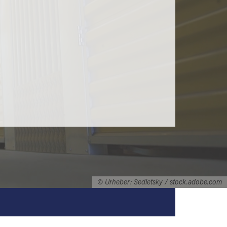
© Urheber: Sedletsky / stock.adobe.com