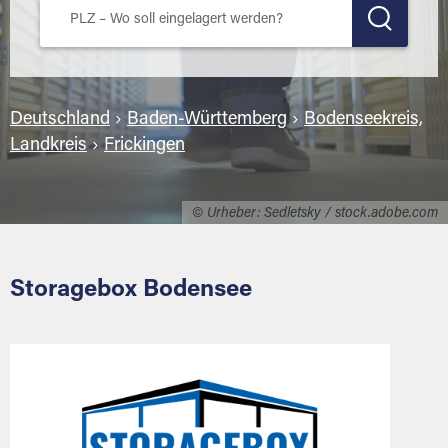
Deutschland
›
Baden-Württemberg
›
Bodenseekreis,
Landkreis
›
Frickingen
© Urheber: Sedletsky / stock.adobe.com
Storagebox Bodensee