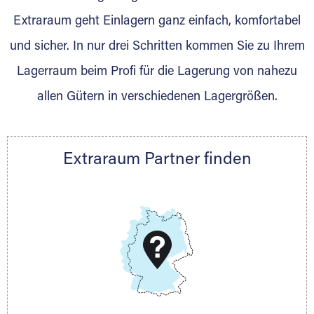
Extraraum geht Einlagern ganz einfach, komfortabel
Festangestelltes Team das zuverlässig,
und sicher. In nur drei Schritten kommen Sie zu Ihrem
freundlich und sorgfältig Lagerungen und
Lagerraum beim Profi für die Lagerung von nahezu
Umzüge durchführt. Ob Privatpersonen oder
gewerbliche Kunden, wir unterstützen Sie. Ein
allen Gütern in verschiedenen Lagergrößen.
umfassendes Serviceangebot runden unsere
Leistungen ab. Kunden vertrauen uns Ihr Hab
und Gut an. Eine hervorragende Qualität und
Extraraum Partner finden
Rücksicht auf individuelle Kundenwünsche
stehen bei uns an erster Stelle.
DAS KÖNNEN WIR
Wir können Ihnen nach Ihrem Platzbedarf und dem
Lagervolumen immer die exakt passende