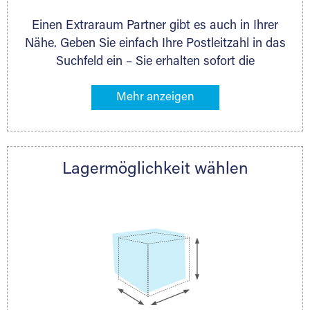
Lagermöglichkeit anbieten. Auch ganz individuelle
Einen Extraraum Partner gibt es auch in Ihrer
Lagerlösungen sind möglich.
Nähe. Geben Sie einfach Ihre Postleitzahl in das
Suchfeld ein – Sie erhalten sofort die
Kontaktdaten des Partners mit
Lagermöglichkeiten in Ihrer Nähe. An zahlreichen
Orten können Sie anschließend Ihren Lagerraum
direkt online mieten. Gibt es Extraraum noch
nicht an Ihrem Ort, kontaktieren Sie den
Lagermöglichkeit wählen
nächstgelegenen Partner und besprechen alles
persönlich.
Holzcontainer