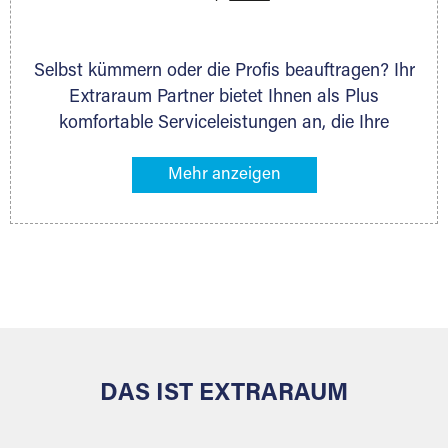
Selbst kümmern oder die Profis beauftragen? Ihr
Extraraum Partner bietet Ihnen als Plus
komfortable Serviceleistungen an, die Ihre
Lagerung besonders bequem machen. Dazu
gehören z. B. Verpackungsservice, Lieferung von
Packmaterial sowie Abholung und Rückholung.
Ihr Lagergut wird bei Ihrem Extraraum Partner
sicher verwahrt: trocken, staubfrei, auf Wunsch
versiegelt. Natürlich erfüllen die Lagerhallen alle
behördlichen Anforderungen.
DAS IST EXTRARAUM