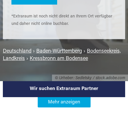
*Extraraum ist noch nicht direkt an Ihrem Ort verfügbar
und daher nicht online buchbar.
Deutschland
›
Baden-Württemberg
›
Bodenseekreis,
Landkreis
›
Kressbronn am Bodensee
© Urheber: Sedletsky / stock.adobe.com
Wir suchen Extraraum Partner
Werden Sie Extraraum Partner in
88079 Kressbronn am Bodensee