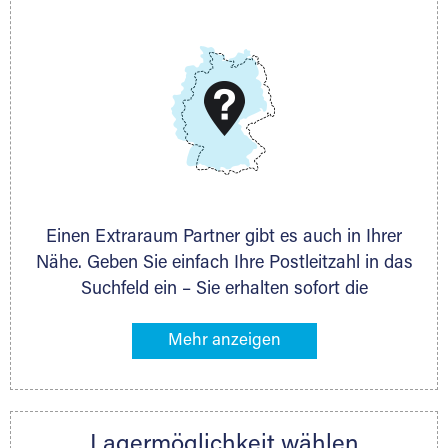
E-Mail:
thorsten.klemt@extraraum.de
DMG Aktiengesellschaft
Schieferstein 11A
65439 Flörsheim
www.dmg-ag.com
Einen Extraraum Partner gibt es auch in Ihrer
Nähe. Geben Sie einfach Ihre Postleitzahl in das
Suchfeld ein – Sie erhalten sofort die
Kontaktdaten des Partners mit
Lagermöglichkeiten in Ihrer Nähe. An zahlreichen
Orten können Sie anschließend Ihren Lagerraum
direkt online mieten. Gibt es Extraraum noch
nicht an Ihrem Ort, kontaktieren Sie den
Lagermöglichkeit wählen
nächstgelegenen Partner und besprechen alles