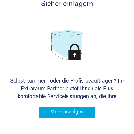
Sicher einlagern
persönlich hinsichtlich Lagervolumen und zu
allen weiteren Fragen, die Sie haben.
Selbst kümmern oder die Profis beauftragen? Ihr
Extraraum Partner bietet Ihnen als Plus
komfortable Serviceleistungen an, die Ihre
Lagerung besonders bequem machen. Dazu
gehören z. B. Verpackungsservice, Lieferung von
Packmaterial sowie Abholung und Rückholung.
Ihr Lagergut wird bei Ihrem Extraraum Partner