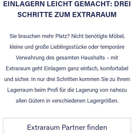
EINLAGERN LEICHT GEMACHT: DREI
Sie bieten Kunden Lagerraum zur Miete, der
für die Einlagerung von Umzugsgut gebaut
SCHRITTE ZUM EXTRARAUM
wurde? Werden Sie jetzt Extraraum Partner
und generieren Sie über das Portal neue
Sie brauchen mehr Platz? Nicht benötigte Möbel,
Lagerkunden und Vermietungen.
kleine und große Lieblingsstücke oder temporäre
Ihre Vorteile als Extraraum Partner:
Verwahrung des gesamten Haushalts – mit
Marktgerechte Preise
Digitale Buchungsplattform
Extraraum geht Einlagern ganz einfach, komfortabel
Flexibel auf Sie ausgerichtet
und sicher. In nur drei Schritten kommen Sie zu Ihrem
Gewinnung von Neukunden
Lagerraum beim Profi für die Lagerung von nahezu
Sprechen Sie uns an, wir freuen uns auf Ihre
allen Gütern in verschiedenen Lagergrößen.
Nachricht.
Ihre Ansprechpartnerin:
Thorsten Klemt
Extraraum Partner finden
Telefon:
+49 6145 5442 - 404