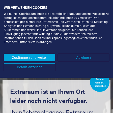
WIR VERWENDEN COOKIES
Wir nutzen Cookies, um Ihnen die bestmögliche Nutzung unserer Webseite zu
ermöglichen und unsere Kommunikation mit Ihnen zu verbessern. Wir
berücksichtigen hierbei Ihre Präferenzen und verarbeiten Daten für Marketing,
Analytics und Personalisierung nur, wenn Sie uns durch Klicken auf
"Zustimmen und weiter" Ihr Einverständnis geben. Sie können Ihre
Einwilligung jederzeit mit Wirkung für die Zukunft widerrufen. Weitere
LAGERRAUM MIETEN IN
Informationen zu den Cookies und Anpassungsmöglichkeiten finden Sie
unter dem Button "Details anzeigen".
KRESSBRONN AM BODENSEE
(88079) UND UMGEBUNG *
Zustimmen und weiter
Ablehnen
Komfortabel einlagern mit Extraraum
Details anzeigen
Extraraum
Partner
werden?
Hier klicken
Extraraum ist an Ihrem Ort
leider noch nicht verfügbar.