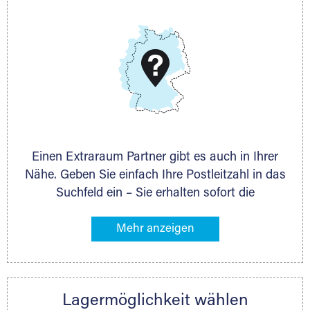
E-Mail:
thorsten.klemt@extraraum.de
DMG Aktiengesellschaft
Schieferstein 11A
65439 Flörsheim
www.dmg-ag.com
Einen Extraraum Partner gibt es auch in Ihrer
Nähe. Geben Sie einfach Ihre Postleitzahl in das
Suchfeld ein – Sie erhalten sofort die
Kontaktdaten des Partners mit
Lagermöglichkeiten in Ihrer Nähe. An zahlreichen
Orten können Sie anschließend Ihren Lagerraum
direkt online mieten. Gibt es Extraraum noch
nicht an Ihrem Ort, kontaktieren Sie den
Lagermöglichkeit wählen
nächstgelegenen Partner und besprechen alles