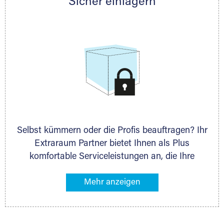
Sicher einlagern
persönlich hinsichtlich Lagervolumen und zu
allen weiteren Fragen, die Sie haben.
Selbst kümmern oder die Profis beauftragen? Ihr
Extraraum Partner bietet Ihnen als Plus
komfortable Serviceleistungen an, die Ihre
Lagerung besonders bequem machen. Dazu
gehören z. B. Verpackungsservice, Lieferung von
Packmaterial sowie Abholung und Rückholung.
Ihr Lagergut wird bei Ihrem Extraraum Partner
sicher verwahrt: trocken, staubfrei, auf Wunsch