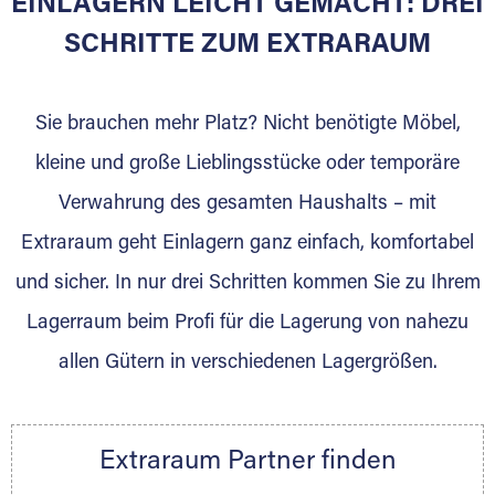
EINLAGERN LEICHT GEMACHT: DREI
Sie bieten Kunden Lagerraum zur Miete, der
für die Einlagerung von Umzugsgut gebaut
SCHRITTE ZUM EXTRARAUM
wurde? Werden Sie jetzt Extraraum Partner
und generieren Sie über das Portal neue
Sie brauchen mehr Platz? Nicht benötigte Möbel,
Lagerkunden und Vermietungen.
kleine und große Lieblingsstücke oder temporäre
Ihre Vorteile als Extraraum Partner:
Verwahrung des gesamten Haushalts – mit
Marktgerechte Preise
Digitale Buchungsplattform
Extraraum geht Einlagern ganz einfach, komfortabel
Flexibel auf Sie ausgerichtet
und sicher. In nur drei Schritten kommen Sie zu Ihrem
Gewinnung von Neukunden
Lagerraum beim Profi für die Lagerung von nahezu
Sprechen Sie uns an, wir freuen uns auf Ihre
allen Gütern in verschiedenen Lagergrößen.
Nachricht.
Ihre Ansprechpartnerin:
Thorsten Klemt
Extraraum Partner finden
Telefon:
+49 6145 5442 - 404