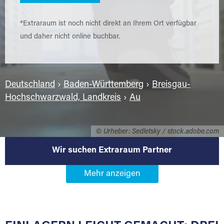
*Extraraum ist noch nicht direkt an Ihrem Ort verfügbar
und daher nicht online buchbar.
Deutschland
›
Baden-Württemberg
›
Breisgau-
Hochschwarzwald, Landkreis
›
Au
© Urheber: Sedletsky / stock.adobe.com
Wir suchen Extraraum Partner
Werden Sie Extraraum Partner in
79280 Au