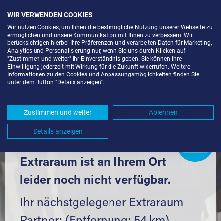
WIR VERWENDEN COOKIES
Wir nutzen Cookies, um Ihnen die bestmögliche Nutzung unserer Webseite zu
ermöglichen und unsere Kommunikation mit Ihnen zu verbessern. Wir
berücksichtigen hierbei Ihre Präferenzen und verarbeiten Daten für Marketing,
Analytics und Personalisierung nur, wenn Sie uns durch Klicken auf
"Zustimmen und weiter" Ihr Einverständnis geben. Sie können Ihre
Einwilligung jederzeit mit Wirkung für die Zukunft widerrufen. Weitere
LAGERRAUM MIETEN IN AU (79280)
Informationen zu den Cookies und Anpassungsmöglichkeiten finden Sie
unter dem Button "Details anzeigen".
UND UMGEBUNG *
Komfortabel einlagern mit Extraraum
Zustimmen und weiter
Ablehnen
Details anzeigen
Extraraum
Partner
werden?
Hier klicken
Extraraum ist an Ihrem Ort
leider noch nicht verfügbar.
Ihr nächstgelegener Extraraum