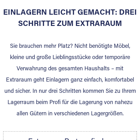
EINLAGERN LEICHT GEMACHT: DREI
Sie bieten Kunden Lagerraum zur Miete, der
für die Einlagerung von Umzugsgut gebaut
SCHRITTE ZUM EXTRARAUM
wurde? Werden Sie jetzt Extraraum Partner
und generieren Sie über das Portal neue
Sie brauchen mehr Platz? Nicht benötigte Möbel,
Lagerkunden und Vermietungen.
kleine und große Lieblingsstücke oder temporäre
Ihre Vorteile als Extraraum Partner:
Verwahrung des gesamten Haushalts – mit
Marktgerechte Preise
Digitale Buchungsplattform
Extraraum geht Einlagern ganz einfach, komfortabel
Flexibel auf Sie ausgerichtet
und sicher. In nur drei Schritten kommen Sie zu Ihrem
Gewinnung von Neukunden
Lagerraum beim Profi für die Lagerung von nahezu
Sprechen Sie uns an, wir freuen uns auf Ihre
allen Gütern in verschiedenen Lagergrößen.
Nachricht.
Ihre Ansprechpartnerin:
Thorsten Klemt