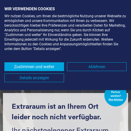
WIR VERWENDEN COOKIES
Wir nutzen Cookies, um Ihnen die bestmögliche Nutzung unserer Webseite zu
ermöglichen und unsere Kommunikation mit Ihnen zu verbessern. Wir
berücksichtigen hierbei Ihre Präferenzen und verarbeiten Daten für Marketing,
Analytics und Personalisierung nur, wenn Sie uns durch Klicken auf
"Zustimmen und weiter" Ihr Einverständnis geben. Sie können Ihre
Einwilligung jederzeit mit Wirkung für die Zukunft widerrufen. Weitere
LAGERRAUM MIETEN IN STAUFEN
Informationen zu den Cookies und Anpassungsmöglichkeiten finden Sie
unter dem Button "Details anzeigen".
IM BREISGAU (79219) UND
UMGEBUNG *
Zustimmen und weiter
Ablehnen
Komfortabel einlagern mit Extraraum
Details anzeigen
Extraraum
Partner
werden?
Hier klicken
Extraraum ist an Ihrem Ort
leider noch nicht verfügbar.