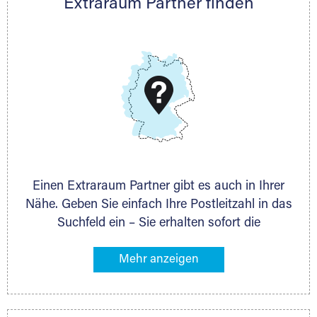
Extraraum Partner finden
Telefon:
+49 6145 5442 - 404
E-Mail:
thorsten.klemt@extraraum.de
DMG Aktiengesellschaft
Schieferstein 11A
65439 Flörsheim
www.dmg-ag.com
Einen Extraraum Partner gibt es auch in Ihrer
Nähe. Geben Sie einfach Ihre Postleitzahl in das
Suchfeld ein – Sie erhalten sofort die
Kontaktdaten des Partners mit
Lagermöglichkeiten in Ihrer Nähe. An zahlreichen
Orten können Sie anschließend Ihren Lagerraum
direkt online mieten. Gibt es Extraraum noch
nicht an Ihrem Ort, kontaktieren Sie den