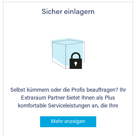
Partner auch gern zur Seite und berät Sie
Sicher einlagern
persönlich hinsichtlich Lagervolumen und zu
allen weiteren Fragen, die Sie haben.
Selbst kümmern oder die Profis beauftragen? Ihr
Extraraum Partner bietet Ihnen als Plus
komfortable Serviceleistungen an, die Ihre
Lagerung besonders bequem machen. Dazu
gehören z. B. Verpackungsservice, Lieferung von
Packmaterial sowie Abholung und Rückholung.