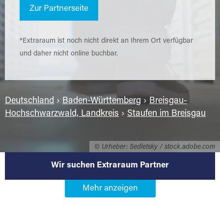
Zur Partnerseite
*Extraraum ist noch nicht direkt an Ihrem Ort verfügbar
und daher nicht online buchbar.
Deutschland
›
Baden-Württemberg
›
Breisgau-
Hochschwarzwald, Landkreis
›
Staufen im Breisgau
© Urheber: Sedletsky / stock.adobe.com
Wir suchen Extraraum Partner
Werden Sie Extraraum Partner in
79219 Staufen im Breisgau