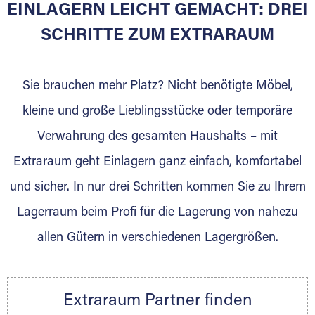
EINLAGERN LEICHT GEMACHT: DREI
Sie bieten Kunden Lagerraum zur Miete, der
für die Einlagerung von Umzugsgut gebaut
SCHRITTE ZUM EXTRARAUM
wurde? Werden Sie jetzt Extraraum Partner
und generieren Sie über das Portal neue
Sie brauchen mehr Platz? Nicht benötigte Möbel,
Lagerkunden und Vermietungen.
kleine und große Lieblingsstücke oder temporäre
Ihre Vorteile als Extraraum Partner:
Verwahrung des gesamten Haushalts – mit
Marktgerechte Preise
Digitale Buchungsplattform
Extraraum geht Einlagern ganz einfach, komfortabel
Flexibel auf Sie ausgerichtet
und sicher. In nur drei Schritten kommen Sie zu Ihrem
Gewinnung von Neukunden
Lagerraum beim Profi für die Lagerung von nahezu
Sprechen Sie uns an, wir freuen uns auf Ihre
allen Gütern in verschiedenen Lagergrößen.
Nachricht.
Ihre Ansprechpartnerin:
Thorsten Klemt
Extraraum Partner finden
Telefon:
+49 6145 5442 - 404