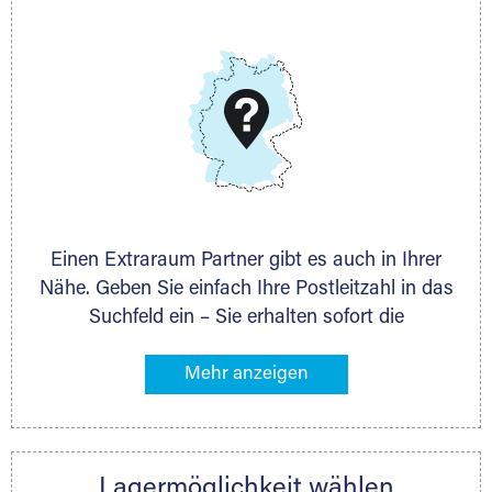
E-Mail:
thorsten.klemt@extraraum.de
DMG Aktiengesellschaft
Schieferstein 11A
65439 Flörsheim
www.dmg-ag.com
Einen Extraraum Partner gibt es auch in Ihrer
Nähe. Geben Sie einfach Ihre Postleitzahl in das
Suchfeld ein – Sie erhalten sofort die
Kontaktdaten des Partners mit
Lagermöglichkeiten in Ihrer Nähe. An zahlreichen
Orten können Sie anschließend Ihren Lagerraum
direkt online mieten. Gibt es Extraraum noch
nicht an Ihrem Ort, kontaktieren Sie den
Lagermöglichkeit wählen
nächstgelegenen Partner und besprechen alles