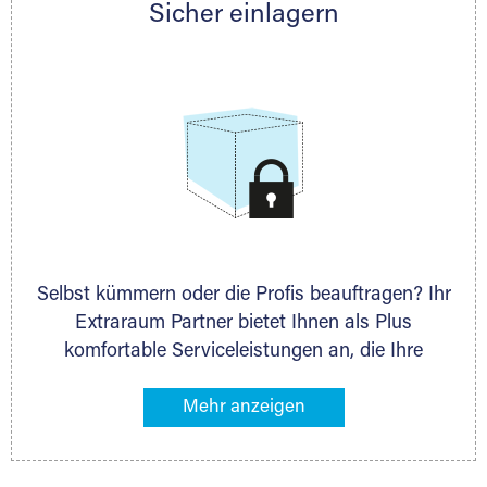
Sicher einlagern
persönlich hinsichtlich Lagervolumen und zu
allen weiteren Fragen, die Sie haben.
Selbst kümmern oder die Profis beauftragen? Ihr
Extraraum Partner bietet Ihnen als Plus
komfortable Serviceleistungen an, die Ihre
Lagerung besonders bequem machen. Dazu
gehören z. B. Verpackungsservice, Lieferung von
Packmaterial sowie Abholung und Rückholung.
Ihr Lagergut wird bei Ihrem Extraraum Partner