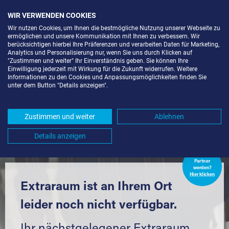
WIR VERWENDEN COOKIES
Wir nutzen Cookies, um Ihnen die bestmögliche Nutzung unserer Webseite zu
ermöglichen und unsere Kommunikation mit Ihnen zu verbessern. Wir
berücksichtigen hierbei Ihre Präferenzen und verarbeiten Daten für Marketing,
Analytics und Personalisierung nur, wenn Sie uns durch Klicken auf
"Zustimmen und weiter" Ihr Einverständnis geben. Sie können Ihre
Einwilligung jederzeit mit Wirkung für die Zukunft widerrufen. Weitere
LAGERRAUM MIETEN IN
Informationen zu den Cookies und Anpassungsmöglichkeiten finden Sie
unter dem Button "Details anzeigen".
GECHINGEN (75391) UND
UMGEBUNG *
Zustimmen und weiter
Ablehnen
Komfortabel einlagern mit Extraraum
Details anzeigen
Extraraum
Partner
werden?
Hier klicken
Extraraum ist an Ihrem Ort
leider noch nicht verfügbar.