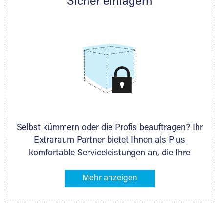
Sicher einlagern
persönlich hinsichtlich Lagervolumen und zu
allen weiteren Fragen, die Sie haben.
Selbst kümmern oder die Profis beauftragen? Ihr
Extraraum Partner bietet Ihnen als Plus
komfortable Serviceleistungen an, die Ihre
Lagerung besonders bequem machen. Dazu
gehören z. B. Verpackungsservice, Lieferung von
Packmaterial sowie Abholung und Rückholung.
Ihr Lagergut wird bei Ihrem Extraraum Partner
sicher verwahrt: trocken, staubfrei, auf Wunsch