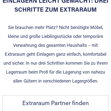
EINLAGERN LEICHT GEMACHT: DREI
Sie bieten Kunden Lagerraum zur Miete, der
für die Einlagerung von Umzugsgut gebaut
SCHRITTE ZUM EXTRARAUM
wurde? Werden Sie jetzt Extraraum Partner
und generieren Sie über das Portal neue
Sie brauchen mehr Platz? Nicht benötigte Möbel,
Lagerkunden und Vermietungen.
kleine und große Lieblingsstücke oder temporäre
Ihre Vorteile als Extraraum Partner:
Verwahrung des gesamten Haushalts – mit
Marktgerechte Preise
Digitale Buchungsplattform
Extraraum geht Einlagern ganz einfach, komfortabel
Flexibel auf Sie ausgerichtet
und sicher. In nur drei Schritten kommen Sie zu Ihrem
Gewinnung von Neukunden
Lagerraum beim Profi für die Lagerung von nahezu
Sprechen Sie uns an, wir freuen uns auf Ihre
allen Gütern in verschiedenen Lagergrößen.
Nachricht.
Ihre Ansprechpartnerin:
Thorsten Klemt
Extraraum Partner finden
Telefon:
+49 6145 5442 - 404