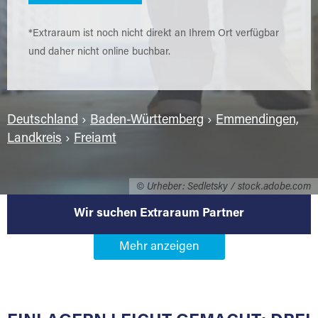
*Extraraum ist noch nicht direkt an Ihrem Ort verfügbar
und daher nicht online buchbar.
Deutschland
›
Baden-Württemberg
›
Emmendingen,
Landkreis
›
Freiamt
© Urheber: Sedletsky / stock.adobe.com
Wir suchen Extraraum Partner
Werden Sie Extraraum Partner in
79348 Freiamt