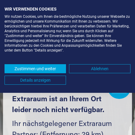
WIR VERWENDEN COOKIES
Wir nutzen Cookies, um Ihnen die bestmögliche Nutzung unserer Webseite zu
ermöglichen und unsere Kommunikation mit Ihnen zu verbessern. Wir
berücksichtigen hierbei Ihre Präferenzen und verarbeiten Daten für Marketing,
Analytics und Personalisierung nur, wenn Sie uns durch Klicken auf
"Zustimmen und weiter" Ihr Einverständnis geben. Sie können Ihre
Einwilligung jederzeit mit Wirkung für die Zukunft widerrufen. Weitere
LAGERRAUM MIETEN IN FREIAMT
Informationen zu den Cookies und Anpassungsmöglichkeiten finden Sie
unter dem Button "Details anzeigen".
(79348) UND UMGEBUNG *
Komfortabel einlagern mit Extraraum
Zustimmen und weiter
Ablehnen
Details anzeigen
Extraraum
Partner
werden?
Hier klicken
Extraraum ist an Ihrem Ort
leider noch nicht verfügbar.
Ihr nächstgelegener Extraraum