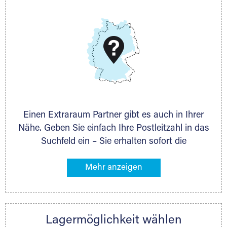
E-Mail:
thorsten.klemt@extraraum.de
DMG Aktiengesellschaft
Schieferstein 11A
65439 Flörsheim
www.dmg-ag.com
Einen Extraraum Partner gibt es auch in Ihrer
Nähe. Geben Sie einfach Ihre Postleitzahl in das
Suchfeld ein – Sie erhalten sofort die
Kontaktdaten des Partners mit
Lagermöglichkeiten in Ihrer Nähe. An zahlreichen
Orten können Sie anschließend Ihren Lagerraum
direkt online mieten. Gibt es Extraraum noch
nicht an Ihrem Ort, kontaktieren Sie den
Lagermöglichkeit wählen
nächstgelegenen Partner und besprechen alles