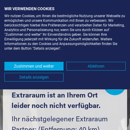
WIR VERWENDEN COOKIES
Wir nutzen Cookies, um Ihnen die bestmögliche Nutzung unserer Webseite zu
ermöglichen und unsere Kommunikation mit Ihnen zu verbessern. Wir
berücksichtigen hierbei Ihre Präferenzen und verarbeiten Daten für Marketing,
Analytics und Personalisierung nur, wenn Sie uns durch Klicken auf
"Zustimmen und weiter" Ihr Einverständnis geben. Sie können Ihre
Einwilligung jederzeit mit Wirkung für die Zukunft widerrufen. Weitere
LAGERRAUM MIETEN IN REUTE
Informationen zu den Cookies und Anpassungsmöglichkeiten finden Sie
unter dem Button "Details anzeigen".
(79276) UND UMGEBUNG *
Komfortabel einlagern mit Extraraum
Zustimmen und weiter
Ablehnen
Details anzeigen
Extraraum
Partner
werden?
Hier klicken
Extraraum ist an Ihrem Ort
leider noch nicht verfügbar.
Ihr nächstgelegener Extraraum