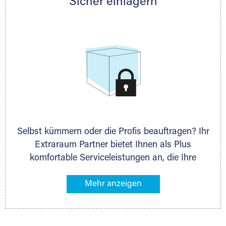
Sicher einlagern
persönlich hinsichtlich Lagervolumen und zu
allen weiteren Fragen, die Sie haben.
Selbst kümmern oder die Profis beauftragen? Ihr
Extraraum Partner bietet Ihnen als Plus
komfortable Serviceleistungen an, die Ihre
Lagerung besonders bequem machen. Dazu
gehören z. B. Verpackungsservice, Lieferung von
Packmaterial sowie Abholung und Rückholung.
Ihr Lagergut wird bei Ihrem Extraraum Partner
sicher verwahrt: trocken, staubfrei, auf Wunsch