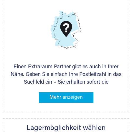
E-Mail:
thorsten.klemt@extraraum.de
DMG Aktiengesellschaft
Schieferstein 11A
65439 Flörsheim
www.dmg-ag.com
Einen Extraraum Partner gibt es auch in Ihrer
Nähe. Geben Sie einfach Ihre Postleitzahl in das
Suchfeld ein – Sie erhalten sofort die
Kontaktdaten des Partners mit
Lagermöglichkeiten in Ihrer Nähe. An zahlreichen
Orten können Sie anschließend Ihren Lagerraum
direkt online mieten. Gibt es Extraraum noch
nicht an Ihrem Ort, kontaktieren Sie den
Lagermöglichkeit wählen
nächstgelegenen Partner und besprechen alles