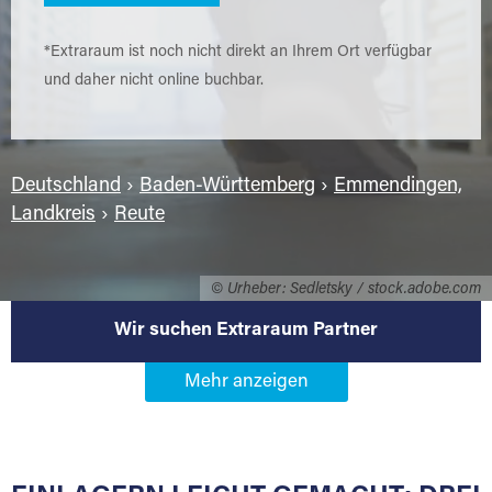
*Extraraum ist noch nicht direkt an Ihrem Ort verfügbar
und daher nicht online buchbar.
Deutschland
›
Baden-Württemberg
›
Emmendingen,
Landkreis
›
Reute
© Urheber: Sedletsky / stock.adobe.com
Wir suchen Extraraum Partner
Werden Sie Extraraum Partner in
79276 Reute