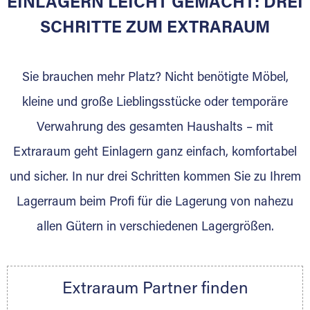
EINLAGERN LEICHT GEMACHT: DREI
Sie bieten Kunden Lagerraum zur Miete, der
für die Einlagerung von Umzugsgut gebaut
SCHRITTE ZUM EXTRARAUM
wurde? Werden Sie jetzt Extraraum Partner
und generieren Sie über das Portal neue
Sie brauchen mehr Platz? Nicht benötigte Möbel,
Lagerkunden und Vermietungen.
kleine und große Lieblingsstücke oder temporäre
Ihre Vorteile als Extraraum Partner:
Verwahrung des gesamten Haushalts – mit
Marktgerechte Preise
Digitale Buchungsplattform
Extraraum geht Einlagern ganz einfach, komfortabel
Flexibel auf Sie ausgerichtet
und sicher. In nur drei Schritten kommen Sie zu Ihrem
Gewinnung von Neukunden
Lagerraum beim Profi für die Lagerung von nahezu
Sprechen Sie uns an, wir freuen uns auf Ihre
allen Gütern in verschiedenen Lagergrößen.
Nachricht.
Ihre Ansprechpartnerin:
Thorsten Klemt
Extraraum Partner finden
Telefon:
+49 6145 5442 - 404