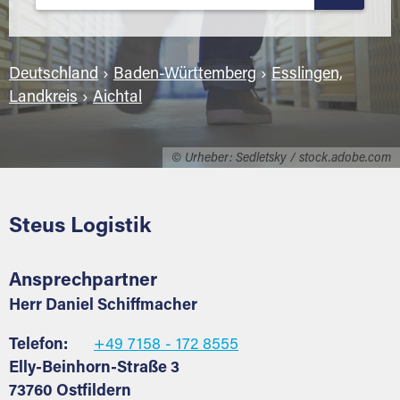
Deutschland
›
Baden-Württemberg
›
Esslingen,
Landkreis
›
Aichtal
© Urheber: Sedletsky / stock.adobe.com
Steus Logistik
Ansprechpartner
Herr Daniel Schiffmacher
Telefon:
+49 7158 - 172 8555
Elly-Beinhorn-Straße 3
73760 Ostfildern