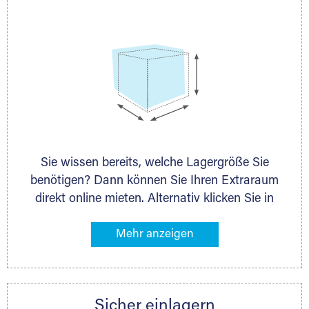
persönlich.
Selfstorage
Sie wissen bereits, welche Lagergröße Sie
benötigen? Dann können Sie Ihren Extraraum
direkt online mieten. Alternativ klicken Sie in
unserer Lagerliste die entsprechenden
Gegenstände an, die Sie einlagern möchten –
das Volumen wird sofort und exakt für Sie
ermittelt. Natürlich steht Ihnen Ihr Extraraum
Partner auch gern zur Seite und berät Sie
Sicher einlagern
persönlich hinsichtlich Lagervolumen und zu