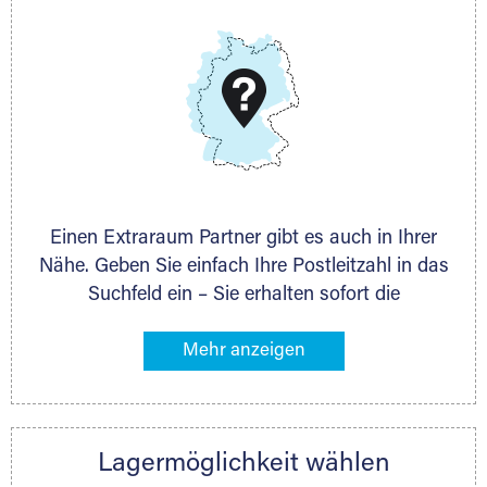
DAS KÖNNEN WIR
Wir können Ihnen nach Ihrem Platzbedarf und dem
Lagervolumen immer die exakt passende
Lagermöglichkeit anbieten. Auch ganz individuelle
Lagerlösungen sind möglich.
Einen Extraraum Partner gibt es auch in Ihrer
Nähe. Geben Sie einfach Ihre Postleitzahl in das
Suchfeld ein – Sie erhalten sofort die
Kontaktdaten des Partners mit
Lagermöglichkeiten in Ihrer Nähe. An zahlreichen
Orten können Sie anschließend Ihren Lagerraum
direkt online mieten. Gibt es Extraraum noch
nicht an Ihrem Ort, kontaktieren Sie den
Lagermöglichkeit wählen
nächstgelegenen Partner und besprechen alles