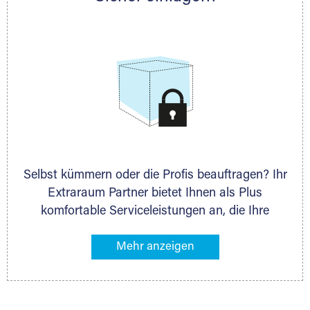
allen weiteren Fragen, die Sie haben.
Selbst kümmern oder die Profis beauftragen? Ihr
Extraraum Partner bietet Ihnen als Plus
komfortable Serviceleistungen an, die Ihre
Lagerung besonders bequem machen. Dazu
gehören z. B. Verpackungsservice, Lieferung von
Packmaterial sowie Abholung und Rückholung.
Ihr Lagergut wird bei Ihrem Extraraum Partner
sicher verwahrt: trocken, staubfrei, auf Wunsch