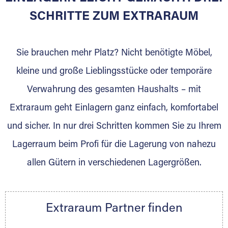
SCHRITTE ZUM EXTRARAUM
Sie brauchen mehr Platz? Nicht benötigte Möbel,
kleine und große Lieblingsstücke oder temporäre
Verwahrung des gesamten Haushalts – mit
DAS SIND WIR
Extraraum geht Einlagern ganz einfach, komfortabel
Als Möbellogistiker bieten wir Ihnen einen
und sicher. In nur drei Schritten kommen Sie zu Ihrem
Rundum-Service. Unsere Kunden stehen stets
Lagerraum beim Profi für die Lagerung von nahezu
im Mittelpunkt. Durch Erfahrung entwickeln
wir uns stetig weiter. Termintreue, eine
allen Gütern in verschiedenen Lagergrößen.
zuverlässige Abwicklung, Verlässlichkeit und
fokussiertes Arbeiten sind unsere Basis. Mit
Leidenschaft erfüllen wir jeden Auftrag. Wir
Extraraum Partner finden
freuen uns auf Ihre Anfrage. Steus Logistik