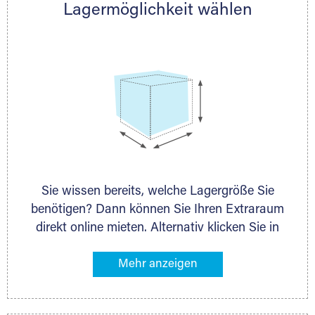
Lagermöglichkeit wählen
nächstgelegenen Partner und besprechen alles
persönlich.
Selfstorage
Sie wissen bereits, welche Lagergröße Sie
benötigen? Dann können Sie Ihren Extraraum
direkt online mieten. Alternativ klicken Sie in
unserer Lagerliste die entsprechenden
Gegenstände an, die Sie einlagern möchten –
das Volumen wird sofort und exakt für Sie
ermittelt. Natürlich steht Ihnen Ihr Extraraum