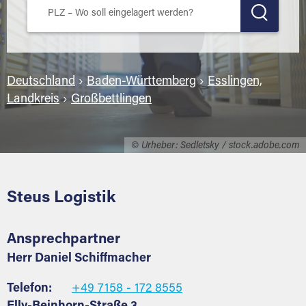
Deutschland
›
Baden-Württemberg
›
Esslingen,
Landkreis
›
Großbettlingen
© Urheber: Sedletsky / stock.adobe.com
Steus Logistik
Ansprechpartner
Herr Daniel Schiffmacher
Telefon:
+49 7158 - 172 8555