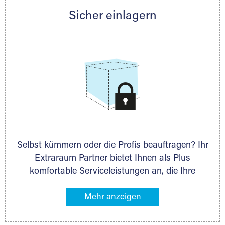
Partner auch gern zur Seite und berät Sie
Sicher einlagern
persönlich hinsichtlich Lagervolumen und zu
allen weiteren Fragen, die Sie haben.
Selbst kümmern oder die Profis beauftragen? Ihr
Extraraum Partner bietet Ihnen als Plus
komfortable Serviceleistungen an, die Ihre
Lagerung besonders bequem machen. Dazu
gehören z. B. Verpackungsservice, Lieferung von
Packmaterial sowie Abholung und Rückholung.
Ihr Lagergut wird bei Ihrem Extraraum Partner