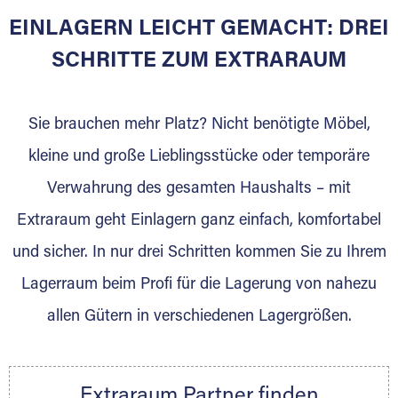
EINLAGERN LEICHT GEMACHT: DREI
SCHRITTE ZUM EXTRARAUM
Sie brauchen mehr Platz? Nicht benötigte Möbel,
kleine und große Lieblingsstücke oder temporäre
Verwahrung des gesamten Haushalts – mit
DAS SIND WIR
Extraraum geht Einlagern ganz einfach, komfortabel
Als Möbellogistiker bieten wir Ihnen einen
und sicher. In nur drei Schritten kommen Sie zu Ihrem
Rundum-Service. Unsere Kunden stehen stets
Lagerraum beim Profi für die Lagerung von nahezu
im Mittelpunkt. Durch Erfahrung entwickeln
wir uns stetig weiter. Termintreue, eine
allen Gütern in verschiedenen Lagergrößen.
zuverlässige Abwicklung, Verlässlichkeit und
fokussiertes Arbeiten sind unsere Basis. Mit
Leidenschaft erfüllen wir jeden Auftrag. Wir
Extraraum Partner finden