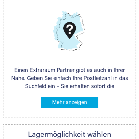
E-Mail:
thorsten.klemt@extraraum.de
DMG Aktiengesellschaft
Schieferstein 11A
65439 Flörsheim
www.dmg-ag.com
Einen Extraraum Partner gibt es auch in Ihrer
Nähe. Geben Sie einfach Ihre Postleitzahl in das
Suchfeld ein – Sie erhalten sofort die
Kontaktdaten des Partners mit
Lagermöglichkeiten in Ihrer Nähe. An zahlreichen
Orten können Sie anschließend Ihren Lagerraum
direkt online mieten. Gibt es Extraraum noch
nicht an Ihrem Ort, kontaktieren Sie den
Lagermöglichkeit wählen
nächstgelegenen Partner und besprechen alles