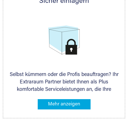
Sicher einlagern
persönlich hinsichtlich Lagervolumen und zu
allen weiteren Fragen, die Sie haben.
Selbst kümmern oder die Profis beauftragen? Ihr
Extraraum Partner bietet Ihnen als Plus
komfortable Serviceleistungen an, die Ihre
Lagerung besonders bequem machen. Dazu
gehören z. B. Verpackungsservice, Lieferung von
Packmaterial sowie Abholung und Rückholung.
Ihr Lagergut wird bei Ihrem Extraraum Partner
sicher verwahrt: trocken, staubfrei, auf Wunsch