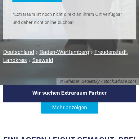
*Extraraum ist noch nicht direkt an Ihrem Ort verfügbar
und daher nicht online buchbar.
Deutschland
›
Baden-Württemberg
›
Freudenstadt,
Landkreis
›
Seewald
© Urheber: Sedletsky / stock.adobe.com
Wir suchen Extraraum Partner
Werden Sie Extraraum Partner in
72297 Seewald