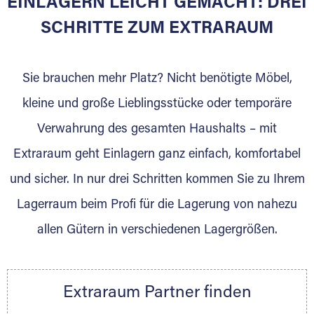
EINLAGERN LEICHT GEMACHT: DREI
Sie bieten Kunden Lagerraum zur Miete, der
für die Einlagerung von Umzugsgut gebaut
SCHRITTE ZUM EXTRARAUM
wurde? Werden Sie jetzt Extraraum Partner
und generieren Sie über das Portal neue
Sie brauchen mehr Platz? Nicht benötigte Möbel,
Lagerkunden und Vermietungen.
kleine und große Lieblingsstücke oder temporäre
Ihre Vorteile als Extraraum Partner:
Verwahrung des gesamten Haushalts – mit
Marktgerechte Preise
Digitale Buchungsplattform
Extraraum geht Einlagern ganz einfach, komfortabel
Flexibel auf Sie ausgerichtet
und sicher. In nur drei Schritten kommen Sie zu Ihrem
Gewinnung von Neukunden
Lagerraum beim Profi für die Lagerung von nahezu
Sprechen Sie uns an, wir freuen uns auf Ihre
allen Gütern in verschiedenen Lagergrößen.
Nachricht.
Ihre Ansprechpartnerin:
Thorsten Klemt
Extraraum Partner finden
Telefon:
+49 6145 5442 - 404