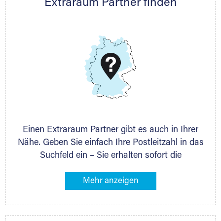
Extraraum Partner finden
Telefon:
+49 6145 5442 - 404
E-Mail:
thorsten.klemt@extraraum.de
DMG Aktiengesellschaft
Schieferstein 11A
65439 Flörsheim
www.dmg-ag.com
Einen Extraraum Partner gibt es auch in Ihrer
Nähe. Geben Sie einfach Ihre Postleitzahl in das
Suchfeld ein – Sie erhalten sofort die
Kontaktdaten des Partners mit
Lagermöglichkeiten in Ihrer Nähe. An zahlreichen
Orten können Sie anschließend Ihren Lagerraum
direkt online mieten. Gibt es Extraraum noch
nicht an Ihrem Ort, kontaktieren Sie den