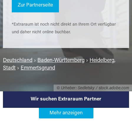
Zur Partnerseite
*Extraraum ist noch nicht direkt an Ihrem Ort verfügbar
und daher nicht online buchbar.
Deutschland
›
Baden-Württemberg
›
Heidelberg,
Stadt
›
Emmertsgrund
© Urheber: Sedletsky / stock.adobe.com
Wir suchen Extraraum Partner
Werden Sie Extraraum Partner in
69126 Heidelberg-Emmertsgrund