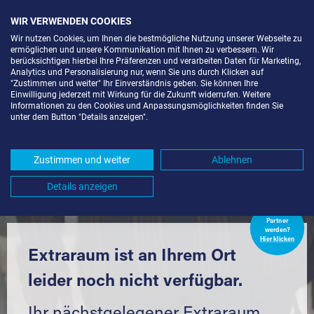
WIR VERWENDEN COOKIES
Wir nutzen Cookies, um Ihnen die bestmögliche Nutzung unserer Webseite zu
ermöglichen und unsere Kommunikation mit Ihnen zu verbessern. Wir
berücksichtigen hierbei Ihre Präferenzen und verarbeiten Daten für Marketing,
Analytics und Personalisierung nur, wenn Sie uns durch Klicken auf
"Zustimmen und weiter" Ihr Einverständnis geben. Sie können Ihre
Einwilligung jederzeit mit Wirkung für die Zukunft widerrufen. Weitere
LAGERRAUM MIETEN IN
Informationen zu den Cookies und Anpassungsmöglichkeiten finden Sie
unter dem Button "Details anzeigen".
HEIDELBERG-EMMERTSGRUND
(69126) UND UMGEBUNG *
Zustimmen und weiter
Ablehnen
Komfortabel einlagern mit Extraraum
Details anzeigen
Extraraum
Partner
werden?
Hier klicken
Extraraum ist an Ihrem Ort
leider noch nicht verfügbar.