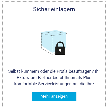
Partner auch gern zur Seite und berät Sie
Sicher einlagern
persönlich hinsichtlich Lagervolumen und zu
allen weiteren Fragen, die Sie haben.
Selbst kümmern oder die Profis beauftragen? Ihr
Extraraum Partner bietet Ihnen als Plus
komfortable Serviceleistungen an, die Ihre
Lagerung besonders bequem machen. Dazu
gehören z. B. Verpackungsservice, Lieferung von
Packmaterial sowie Abholung und Rückholung.