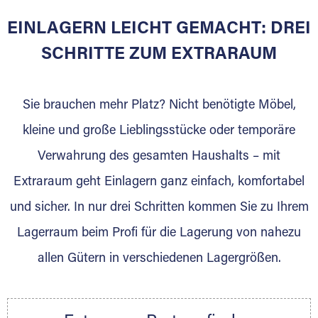
EINLAGERN LEICHT GEMACHT: DREI
Sie bieten Kunden Lagerraum zur Miete, der
für die Einlagerung von Umzugsgut gebaut
SCHRITTE ZUM EXTRARAUM
wurde? Werden Sie jetzt Extraraum Partner
und generieren Sie über das Portal neue
Sie brauchen mehr Platz? Nicht benötigte Möbel,
Lagerkunden und Vermietungen.
kleine und große Lieblingsstücke oder temporäre
Ihre Vorteile als Extraraum Partner:
Verwahrung des gesamten Haushalts – mit
Marktgerechte Preise
Digitale Buchungsplattform
Extraraum geht Einlagern ganz einfach, komfortabel
Flexibel auf Sie ausgerichtet
und sicher. In nur drei Schritten kommen Sie zu Ihrem
Gewinnung von Neukunden
Lagerraum beim Profi für die Lagerung von nahezu
Sprechen Sie uns an, wir freuen uns auf Ihre
allen Gütern in verschiedenen Lagergrößen.
Nachricht.
Ihre Ansprechpartnerin:
Thorsten Klemt