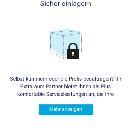
Sicher einlagern
persönlich hinsichtlich Lagervolumen und zu
allen weiteren Fragen, die Sie haben.
Selbst kümmern oder die Profis beauftragen? Ihr
Extraraum Partner bietet Ihnen als Plus
komfortable Serviceleistungen an, die Ihre
Lagerung besonders bequem machen. Dazu
gehören z. B. Verpackungsservice, Lieferung von
Packmaterial sowie Abholung und Rückholung.
Ihr Lagergut wird bei Ihrem Extraraum Partner