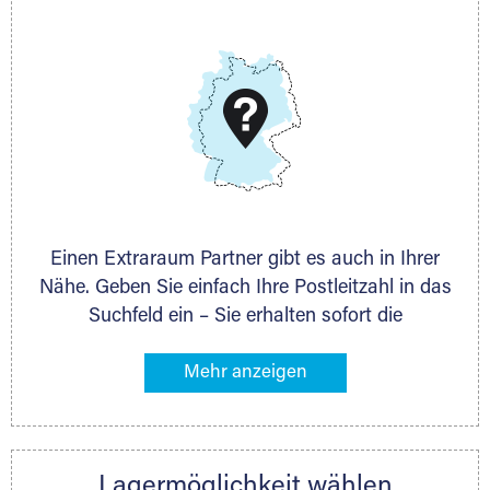
E-Mail:
thorsten.klemt@extraraum.de
DMG Aktiengesellschaft
Schieferstein 11A
65439 Flörsheim
www.dmg-ag.com
Einen Extraraum Partner gibt es auch in Ihrer
Nähe. Geben Sie einfach Ihre Postleitzahl in das
Suchfeld ein – Sie erhalten sofort die
Kontaktdaten des Partners mit
Lagermöglichkeiten in Ihrer Nähe. An zahlreichen
Orten können Sie anschließend Ihren Lagerraum
direkt online mieten. Gibt es Extraraum noch
nicht an Ihrem Ort, kontaktieren Sie den
Lagermöglichkeit wählen
nächstgelegenen Partner und besprechen alles