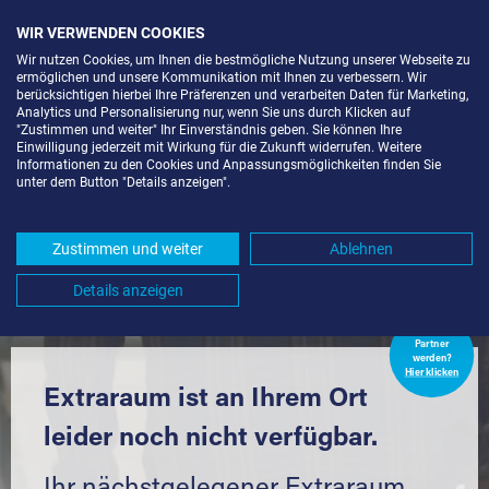
WIR VERWENDEN COOKIES
Wir nutzen Cookies, um Ihnen die bestmögliche Nutzung unserer Webseite zu
ermöglichen und unsere Kommunikation mit Ihnen zu verbessern. Wir
berücksichtigen hierbei Ihre Präferenzen und verarbeiten Daten für Marketing,
Analytics und Personalisierung nur, wenn Sie uns durch Klicken auf
"Zustimmen und weiter" Ihr Einverständnis geben. Sie können Ihre
Einwilligung jederzeit mit Wirkung für die Zukunft widerrufen. Weitere
LAGERRAUM MIETEN IN
Informationen zu den Cookies und Anpassungsmöglichkeiten finden Sie
unter dem Button "Details anzeigen".
JAGSTHAUSEN (74249) UND
UMGEBUNG *
Zustimmen und weiter
Ablehnen
Komfortabel einlagern mit Extraraum
Details anzeigen
Extraraum
Partner
werden?
Hier klicken
Extraraum ist an Ihrem Ort
leider noch nicht verfügbar.