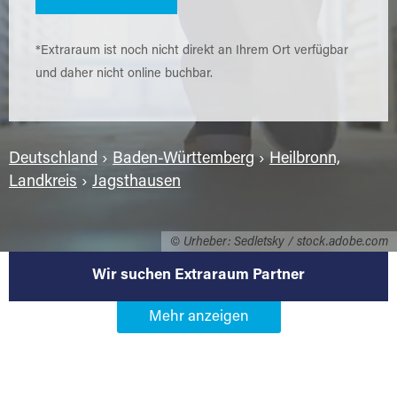
*Extraraum ist noch nicht direkt an Ihrem Ort verfügbar
und daher nicht online buchbar.
Deutschland
›
Baden-Württemberg
›
Heilbronn,
Landkreis
›
Jagsthausen
© Urheber: Sedletsky / stock.adobe.com
Wir suchen Extraraum Partner
Werden Sie Extraraum Partner in
74249 Jagsthausen