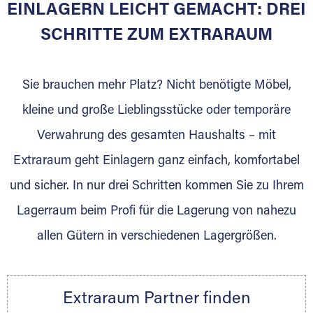
EINLAGERN LEICHT GEMACHT: DREI
Sie bieten Kunden Lagerraum zur Miete, der
für die Einlagerung von Umzugsgut gebaut
SCHRITTE ZUM EXTRARAUM
wurde? Werden Sie jetzt Extraraum Partner
und generieren Sie über das Portal neue
Sie brauchen mehr Platz? Nicht benötigte Möbel,
Lagerkunden und Vermietungen.
kleine und große Lieblingsstücke oder temporäre
Ihre Vorteile als Extraraum Partner:
Verwahrung des gesamten Haushalts – mit
Marktgerechte Preise
Digitale Buchungsplattform
Extraraum geht Einlagern ganz einfach, komfortabel
Flexibel auf Sie ausgerichtet
und sicher. In nur drei Schritten kommen Sie zu Ihrem
Gewinnung von Neukunden
Lagerraum beim Profi für die Lagerung von nahezu
Sprechen Sie uns an, wir freuen uns auf Ihre
allen Gütern in verschiedenen Lagergrößen.
Nachricht.
Ihre Ansprechpartnerin:
Thorsten Klemt
Extraraum Partner finden
Telefon:
+49 6145 5442 - 404