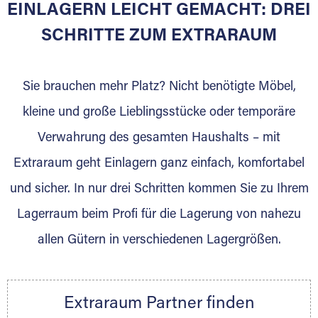
EINLAGERN LEICHT GEMACHT: DREI
Sie bieten Kunden Lagerraum zur Miete, der
für die Einlagerung von Umzugsgut gebaut
SCHRITTE ZUM EXTRARAUM
wurde? Werden Sie jetzt Extraraum Partner
und generieren Sie über das Portal neue
Sie brauchen mehr Platz? Nicht benötigte Möbel,
Lagerkunden und Vermietungen.
kleine und große Lieblingsstücke oder temporäre
Ihre Vorteile als Extraraum Partner:
Verwahrung des gesamten Haushalts – mit
Marktgerechte Preise
Digitale Buchungsplattform
Extraraum geht Einlagern ganz einfach, komfortabel
Flexibel auf Sie ausgerichtet
und sicher. In nur drei Schritten kommen Sie zu Ihrem
Gewinnung von Neukunden
Lagerraum beim Profi für die Lagerung von nahezu
Sprechen Sie uns an, wir freuen uns auf Ihre
allen Gütern in verschiedenen Lagergrößen.
Nachricht.
Ihre Ansprechpartnerin:
Thorsten Klemt
Extraraum Partner finden
Telefon:
+49 6145 5442 - 404