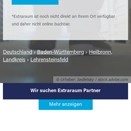
*Extraraum ist noch nicht direkt an Ihrem Ort verfügbar
und daher nicht online buchbar.
Deutschland
›
Baden-Württemberg
›
Heilbronn,
Landkreis
›
Lehrensteinsfeld
© Urheber: Sedletsky / stock.adobe.com
Wir suchen Extraraum Partner
Werden Sie Extraraum Partner in
74251 Lehrensteinsfeld