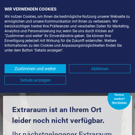
WIR VERWENDEN COOKIES
Wir nutzen Cookies, um Ihnen die bestmögliche Nutzung unserer Webseite zu
ermöglichen und unsere Kommunikation mit Ihnen zu verbessern. Wir
berücksichtigen hierbei Ihre Präferenzen und verarbeiten Daten für Marketing,
Analytics und Personalisierung nur, wenn Sie uns durch Klicken auf
"Zustimmen und weiter" Ihr Einverständnis geben. Sie können Ihre
Einwilligung jederzeit mit Wirkung für die Zukunft widerrufen. Weitere
LAGERRAUM MIETEN IN
Informationen zu den Cookies und Anpassungsmöglichkeiten finden Sie
unter dem Button "Details anzeigen".
LEHRENSTEINSFELD (74251) UND
UMGEBUNG *
Zustimmen und weiter
Ablehnen
Komfortabel einlagern mit Extraraum
Details anzeigen
Extraraum
Partner
werden?
Hier klicken
Extraraum ist an Ihrem Ort
leider noch nicht verfügbar.