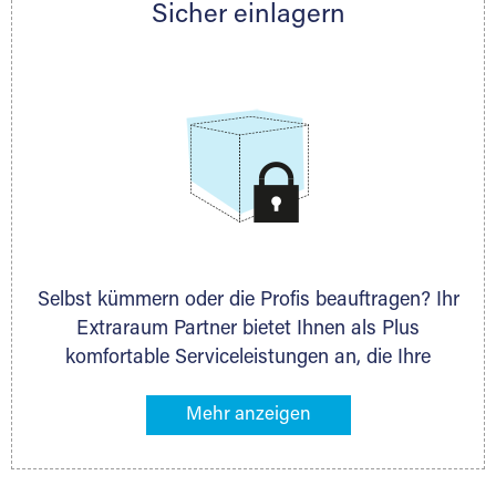
Sicher einlagern
persönlich hinsichtlich Lagervolumen und zu
allen weiteren Fragen, die Sie haben.
Selbst kümmern oder die Profis beauftragen? Ihr
Extraraum Partner bietet Ihnen als Plus
komfortable Serviceleistungen an, die Ihre
Lagerung besonders bequem machen. Dazu
gehören z. B. Verpackungsservice, Lieferung von
Packmaterial sowie Abholung und Rückholung.
Ihr Lagergut wird bei Ihrem Extraraum Partner