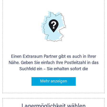
E-Mail:
thorsten.klemt@extraraum.de
DMG Aktiengesellschaft
Schieferstein 11A
65439 Flörsheim
www.dmg-ag.com
Einen Extraraum Partner gibt es auch in Ihrer
Nähe. Geben Sie einfach Ihre Postleitzahl in das
Suchfeld ein – Sie erhalten sofort die
Kontaktdaten des Partners mit
Lagermöglichkeiten in Ihrer Nähe. An zahlreichen
Orten können Sie anschließend Ihren Lagerraum
direkt online mieten. Gibt es Extraraum noch
nicht an Ihrem Ort, kontaktieren Sie den
Lagermöglichkeit wählen
nächstgelegenen Partner und besprechen alles