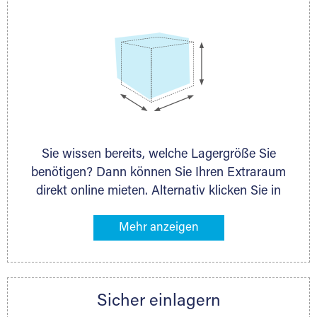
Sie wissen bereits, welche Lagergröße Sie
benötigen? Dann können Sie Ihren Extraraum
direkt online mieten. Alternativ klicken Sie in
unserer Lagerliste die entsprechenden
Gegenstände an, die Sie einlagern möchten –
das Volumen wird sofort und exakt für Sie
ermittelt. Natürlich steht Ihnen Ihr Extraraum
Partner auch gern zur Seite und berät Sie
Sicher einlagern
persönlich hinsichtlich Lagervolumen und zu