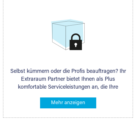
allen weiteren Fragen, die Sie haben.
Selbst kümmern oder die Profis beauftragen? Ihr
Extraraum Partner bietet Ihnen als Plus
komfortable Serviceleistungen an, die Ihre
Lagerung besonders bequem machen. Dazu
gehören z. B. Verpackungsservice, Lieferung von
Packmaterial sowie Abholung und Rückholung.
Ihr Lagergut wird bei Ihrem Extraraum Partner
sicher verwahrt: trocken, staubfrei, auf Wunsch
versiegelt. Natürlich erfüllen die Lagerhallen alle