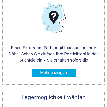
DMG Aktiengesellschaft
Schieferstein 11A
65439 Flörsheim
www.dmg-ag.com
Einen Extraraum Partner gibt es auch in Ihrer
Nähe. Geben Sie einfach Ihre Postleitzahl in das
Suchfeld ein – Sie erhalten sofort die
Kontaktdaten des Partners mit
Lagermöglichkeiten in Ihrer Nähe. An zahlreichen
Orten können Sie anschließend Ihren Lagerraum
direkt online mieten. Gibt es Extraraum noch
nicht an Ihrem Ort, kontaktieren Sie den
Lagermöglichkeit wählen
nächstgelegenen Partner und besprechen alles
persönlich.