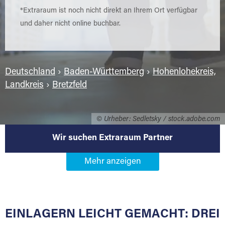
*Extraraum ist noch nicht direkt an Ihrem Ort verfügbar
und daher nicht online buchbar.
Deutschland
›
Baden-Württemberg
›
Hohenlohekreis,
Landkreis
›
Bretzfeld
© Urheber: Sedletsky / stock.adobe.com
Wir suchen Extraraum Partner
Werden Sie Extraraum Partner in
74626 Bretzfeld
EINLAGERN LEICHT GEMACHT: DREI
Sie bieten Kunden Lagerraum zur Miete, der