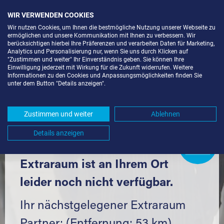
WIR VERWENDEN COOKIES
Wir nutzen Cookies, um Ihnen die bestmögliche Nutzung unserer Webseite zu
ermöglichen und unsere Kommunikation mit Ihnen zu verbessern. Wir
berücksichtigen hierbei Ihre Präferenzen und verarbeiten Daten für Marketing,
Analytics und Personalisierung nur, wenn Sie uns durch Klicken auf
"Zustimmen und weiter" Ihr Einverständnis geben. Sie können Ihre
Einwilligung jederzeit mit Wirkung für die Zukunft widerrufen. Weitere
LAGERRAUM MIETEN IN BRETZFELD
Informationen zu den Cookies und Anpassungsmöglichkeiten finden Sie
unter dem Button "Details anzeigen".
(74626) UND UMGEBUNG *
Komfortabel einlagern mit Extraraum
Zustimmen und weiter
Ablehnen
Details anzeigen
Extraraum
Partner
werden?
Hier klicken
Extraraum ist an Ihrem Ort
leider noch nicht verfügbar.
Ihr nächstgelegener Extraraum