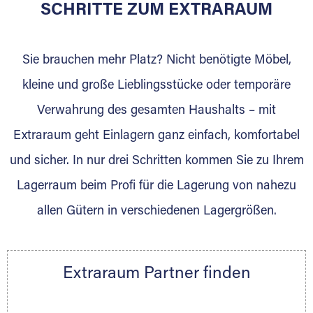
für die Einlagerung von Umzugsgut gebaut
SCHRITTE ZUM EXTRARAUM
wurde? Werden Sie jetzt Extraraum Partner
und generieren Sie über das Portal neue
Sie brauchen mehr Platz? Nicht benötigte Möbel,
Lagerkunden und Vermietungen.
kleine und große Lieblingsstücke oder temporäre
Ihre Vorteile als Extraraum Partner:
Verwahrung des gesamten Haushalts – mit
Marktgerechte Preise
Digitale Buchungsplattform
Extraraum geht Einlagern ganz einfach, komfortabel
Flexibel auf Sie ausgerichtet
und sicher. In nur drei Schritten kommen Sie zu Ihrem
Gewinnung von Neukunden
Lagerraum beim Profi für die Lagerung von nahezu
Sprechen Sie uns an, wir freuen uns auf Ihre
allen Gütern in verschiedenen Lagergrößen.
Nachricht.
Ihre Ansprechpartnerin:
Thorsten Klemt
Extraraum Partner finden
Telefon:
+49 6145 5442 - 404
E-Mail:
thorsten.klemt@extraraum.de