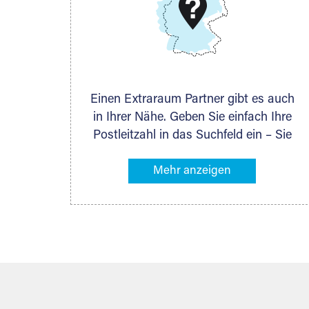
DMG Aktiengesellschaft
Schieferstein 11A
65439 Flörsheim
www.dmg-ag.com
Einen Extraraum Partner gibt es auch
in Ihrer Nähe. Geben Sie einfach Ihre
Postleitzahl in das Suchfeld ein – Sie
erhalten sofort die Kontaktdaten des
Partners mit Lagermöglichkeiten in
Ihrer Nähe. An zahlreichen Orten
können Sie anschließend Ihren
Lagerraum direkt online mieten. Gibt es
Extraraum noch nicht an Ihrem Ort,
kontaktieren Sie den nächstgelegenen
Partner und besprechen alles
persönlich.