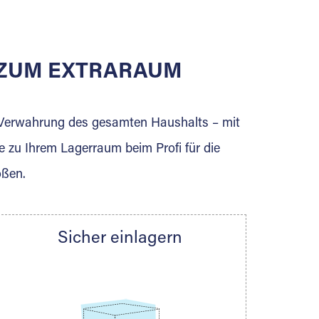
E ZUM EXTRARAUM
erden Sie jetzt Extraraum Partner und
e Verwahrung des gesamten Haushalts – mit
e zu Ihrem Lagerraum beim Profi für die
ößen.
Sicher einlagern