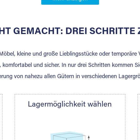
Partner in
anden
HT GEMACHT: DREI SCHRITT
 der für die Einlagerung von Umzugsgut gebaut wurde? W
agerkunden und Vermietungen.
 Möbel, kleine und große Lieblingsstücke oder temporär
 komfortabel und sicher. In nur drei Schritten kommen Si
rung von nahezu allen Gütern in verschiedenen Lagergr
Ihre Nachricht.
Lagermöglichkeit wählen