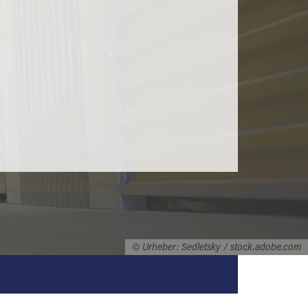
© Urheber: Sedletsky / stock.adobe.com