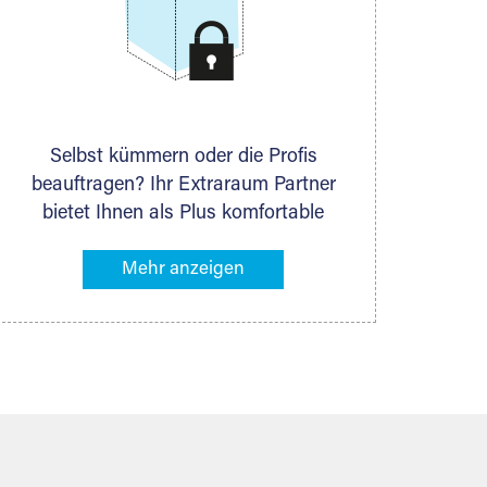
Selbst kümmern oder die Profis
beauftragen? Ihr Extraraum Partner
bietet Ihnen als Plus komfortable
Serviceleistungen an, die Ihre Lagerung
besonders bequem machen. Dazu
gehören z. B. Verpackungsservice,
Lieferung von Packmaterial sowie
Abholung und Rückholung. Ihr
Lagergut wird bei Ihrem Extraraum
Partner sicher verwahrt: trocken,
staubfrei, auf Wunsch versiegelt.
Natürlich erfüllen die Lagerhallen alle