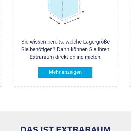
Sie wissen bereits, welche Lagergröße
Sie benötigen? Dann können Sie Ihren
Extraraum direkt online mieten.
Alternativ klicken Sie in unserer
Lagerliste die entsprechenden
Gegenstände an, die Sie einlagern
möchten – das Volumen wird sofort
und exakt für Sie ermittelt. Natürlich
steht Ihnen Ihr Extraraum Partner auch
gern zur Seite und berät Sie persönlich
hinsichtlich Lagervolumen und zu allen
weiteren Fragen, die Sie haben.
DAS IST EXTRARAUM