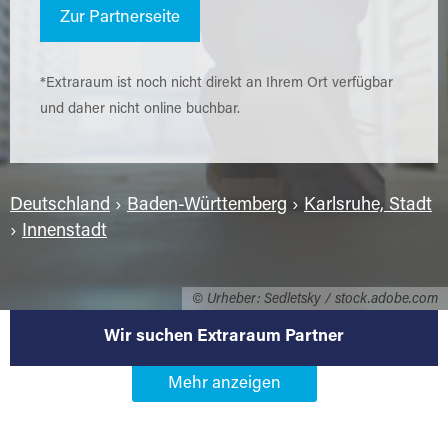
Zur Partnerseite
*Extraraum ist noch nicht direkt an Ihrem Ort verfügbar
und daher nicht online buchbar.
Deutschland
›
Baden-Württemberg
›
Karlsruhe, Stadt
›
Innenstadt
© Urheber: Sedletsky / stock.adobe.com
Wir suchen Extraraum Partner
Werden Sie Extraraum Partner in
76131 Karlsruhe-Innenstadt