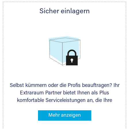
Partner auch gern zur Seite und berät Sie
Sicher einlagern
persönlich hinsichtlich Lagervolumen und zu
allen weiteren Fragen, die Sie haben.
Selbst kümmern oder die Profis beauftragen? Ihr
Extraraum Partner bietet Ihnen als Plus
komfortable Serviceleistungen an, die Ihre
Lagerung besonders bequem machen. Dazu
gehören z. B. Verpackungsservice, Lieferung von
Packmaterial sowie Abholung und Rückholung.