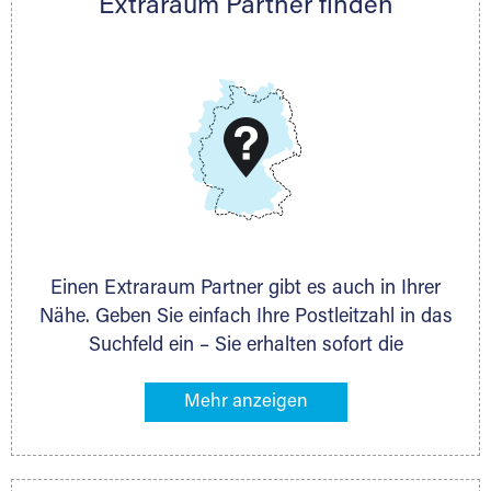
Extraraum Partner finden
Telefon:
+49 6145 5442 - 404
E-Mail:
thorsten.klemt@extraraum.de
DMG Aktiengesellschaft
Schieferstein 11A
65439 Flörsheim
www.dmg-ag.com
Einen Extraraum Partner gibt es auch in Ihrer
Nähe. Geben Sie einfach Ihre Postleitzahl in das
Suchfeld ein – Sie erhalten sofort die
Kontaktdaten des Partners mit
Lagermöglichkeiten in Ihrer Nähe. An zahlreichen
Orten können Sie anschließend Ihren Lagerraum
direkt online mieten. Gibt es Extraraum noch
nicht an Ihrem Ort, kontaktieren Sie den