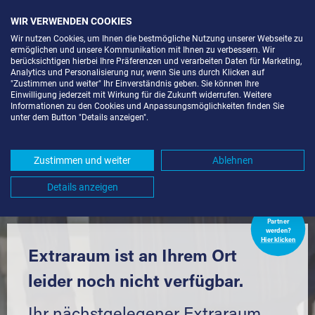
WIR VERWENDEN COOKIES
Wir nutzen Cookies, um Ihnen die bestmögliche Nutzung unserer Webseite zu
ermöglichen und unsere Kommunikation mit Ihnen zu verbessern. Wir
berücksichtigen hierbei Ihre Präferenzen und verarbeiten Daten für Marketing,
Analytics und Personalisierung nur, wenn Sie uns durch Klicken auf
"Zustimmen und weiter" Ihr Einverständnis geben. Sie können Ihre
Einwilligung jederzeit mit Wirkung für die Zukunft widerrufen. Weitere
LAGERRAUM MIETEN IN
Informationen zu den Cookies und Anpassungsmöglichkeiten finden Sie
unter dem Button "Details anzeigen".
KARLSRUHE-INNENSTADT (76131)
UND UMGEBUNG *
Zustimmen und weiter
Ablehnen
Komfortabel einlagern mit Extraraum
Details anzeigen
Extraraum
Partner
werden?
Hier klicken
Extraraum ist an Ihrem Ort
leider noch nicht verfügbar.