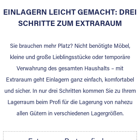
EINLAGERN LEICHT GEMACHT: DREI
Sie bieten Kunden Lagerraum zur Miete, der
für die Einlagerung von Umzugsgut gebaut
SCHRITTE ZUM EXTRARAUM
wurde? Werden Sie jetzt Extraraum Partner
und generieren Sie über das Portal neue
Sie brauchen mehr Platz? Nicht benötigte Möbel,
Lagerkunden und Vermietungen.
kleine und große Lieblingsstücke oder temporäre
Ihre Vorteile als Extraraum Partner:
Verwahrung des gesamten Haushalts – mit
Marktgerechte Preise
Digitale Buchungsplattform
Extraraum geht Einlagern ganz einfach, komfortabel
Flexibel auf Sie ausgerichtet
und sicher. In nur drei Schritten kommen Sie zu Ihrem
Gewinnung von Neukunden
Lagerraum beim Profi für die Lagerung von nahezu
Sprechen Sie uns an, wir freuen uns auf Ihre
allen Gütern in verschiedenen Lagergrößen.
Nachricht.
Ihre Ansprechpartnerin:
Thorsten Klemt