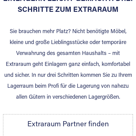
SCHRITTE ZUM EXTRARAUM
Sie brauchen mehr Platz? Nicht benötigte Möbel,
kleine und große Lieblingsstücke oder temporäre
Verwahrung des gesamten Haushalts – mit
DAS SIND WIR
Extraraum geht Einlagern ganz einfach, komfortabel
Unser familiengeführter Umzugsfachbetrieb
und sicher. In nur drei Schritten kommen Sie zu Ihrem
steht für Qualität und Zuverlässigkeit. Dabei
Lagerraum beim Profi für die Lagerung von nahezu
Ruhen wir uns nicht auf Traditionen aus. Mit
modernem Equipment, geschulten und
allen Gütern in verschiedenen Lagergrößen.
motivierten Mitarbeitern erfüllen wir die
individuellen Anforderungen unserer Privat-
und Firmenkunden im Umzugs- und
Extraraum Partner finden
Lagergeschäft. So halten wir in unseren
klimatisierten Lagerräumen spezielle Container