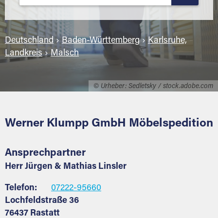
Deutschland
›
Baden-Württemberg
›
Karlsruhe,
Landkreis
›
Malsch
© Urheber: Sedletsky / stock.adobe.com
Werner Klumpp GmbH Möbelspedition
Ansprechpartner
Herr Jürgen & Mathias Linsler
Telefon:
07222-95660
Lochfeldstraße 36
76437 Rastatt