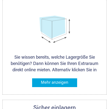
persönlich.
Lagerbox
Sie wissen bereits, welche Lagergröße Sie
Holzcontainer
benötigen? Dann können Sie Ihren Extraraum
direkt online mieten. Alternativ klicken Sie in
unserer Lagerliste die entsprechenden
Gegenstände an, die Sie einlagern möchten –
das Volumen wird sofort und exakt für Sie
ermittelt. Natürlich steht Ihnen Ihr Extraraum
Partner auch gern zur Seite und berät Sie
Sicher einlagern
persönlich hinsichtlich Lagervolumen und zu