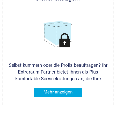
allen weiteren Fragen, die Sie haben.
Stahlcontainer
Selbst kümmern oder die Profis beauftragen? Ihr
Extraraum Partner bietet Ihnen als Plus
komfortable Serviceleistungen an, die Ihre
Lagerung besonders bequem machen. Dazu
gehören z. B. Verpackungsservice, Lieferung von
Packmaterial sowie Abholung und Rückholung.
Ihr Lagergut wird bei Ihrem Extraraum Partner
sicher verwahrt: trocken, staubfrei, auf Wunsch