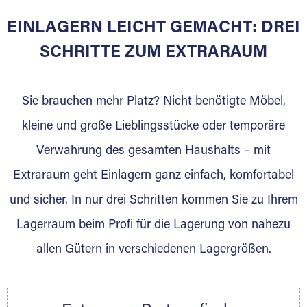
EINLAGERN LEICHT GEMACHT: DREI
Sie bieten Kunden Lagerraum zur Miete, der
für die Einlagerung von Umzugsgut gebaut
SCHRITTE ZUM EXTRARAUM
wurde? Werden Sie jetzt Extraraum Partner
und generieren Sie über das Portal neue
Sie brauchen mehr Platz? Nicht benötigte Möbel,
Lagerkunden und Vermietungen.
kleine und große Lieblingsstücke oder temporäre
Ihre Vorteile als Extraraum Partner:
Verwahrung des gesamten Haushalts – mit
Marktgerechte Preise
Digitale Buchungsplattform
Extraraum geht Einlagern ganz einfach, komfortabel
Flexibel auf Sie ausgerichtet
und sicher. In nur drei Schritten kommen Sie zu Ihrem
Gewinnung von Neukunden
Lagerraum beim Profi für die Lagerung von nahezu
Sprechen Sie uns an, wir freuen uns auf Ihre
allen Gütern in verschiedenen Lagergrößen.
Nachricht.
Ihre Ansprechpartnerin:
Thorsten Klemt