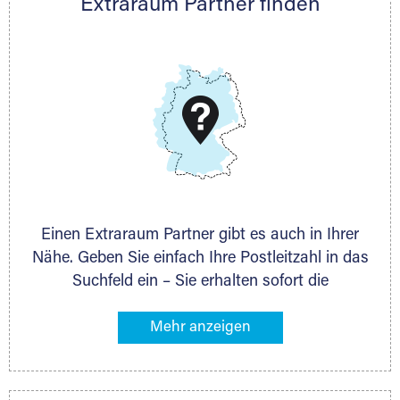
Extraraum Partner finden
Telefon:
+49 6145 5442 - 404
E-Mail:
thorsten.klemt@extraraum.de
DMG Aktiengesellschaft
Schieferstein 11A
65439 Flörsheim
www.dmg-ag.com
Einen Extraraum Partner gibt es auch in Ihrer
Nähe. Geben Sie einfach Ihre Postleitzahl in das
Suchfeld ein – Sie erhalten sofort die
Kontaktdaten des Partners mit
Lagermöglichkeiten in Ihrer Nähe. An zahlreichen
Orten können Sie anschließend Ihren Lagerraum
direkt online mieten. Gibt es Extraraum noch
nicht an Ihrem Ort, kontaktieren Sie den