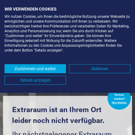
WIR VERWENDEN COOKIES
Wir nutzen Cookies, um Ihnen die bestmögliche Nutzung unserer Webseite zu
ermöglichen und unsere Kommunikation mit Ihnen zu verbessern. Wir
berücksichtigen hierbei Ihre Präferenzen und verarbeiten Daten für Marketing,
Analytics und Personalisierung nur, wenn Sie uns durch Klicken auf
"Zustimmen und weiter" Ihr Einverständnis geben. Sie können Ihre
Einwilligung jederzeit mit Wirkung für die Zukunft widerrufen. Weitere
LAGERRAUM MIETEN IN
Informationen zu den Cookies und Anpassungsmöglichkeiten finden Sie
unter dem Button "Details anzeigen".
FISCHINGEN (79592) UND
UMGEBUNG *
Zustimmen und weiter
Ablehnen
Komfortabel einlagern mit Extraraum
Details anzeigen
Extraraum
Partner
werden?
Hier klicken
Extraraum ist an Ihrem Ort
leider noch nicht verfügbar.