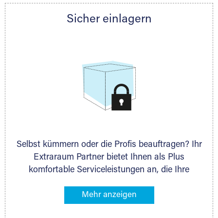
Partner auch gern zur Seite und berät Sie
Sicher einlagern
persönlich hinsichtlich Lagervolumen und zu
allen weiteren Fragen, die Sie haben.
Selbst kümmern oder die Profis beauftragen? Ihr
Extraraum Partner bietet Ihnen als Plus
komfortable Serviceleistungen an, die Ihre
Lagerung besonders bequem machen. Dazu
gehören z. B. Verpackungsservice, Lieferung von
Packmaterial sowie Abholung und Rückholung.