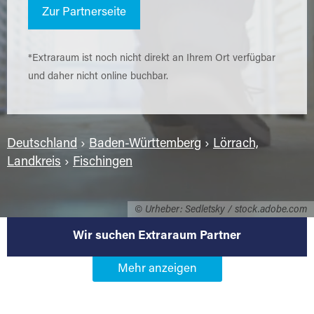
Zur Partnerseite
*Extraraum ist noch nicht direkt an Ihrem Ort verfügbar
und daher nicht online buchbar.
Deutschland
›
Baden-Württemberg
›
Lörrach,
Landkreis
›
Fischingen
© Urheber: Sedletsky / stock.adobe.com
Wir suchen Extraraum Partner
Werden Sie Extraraum Partner in
79592 Fischingen