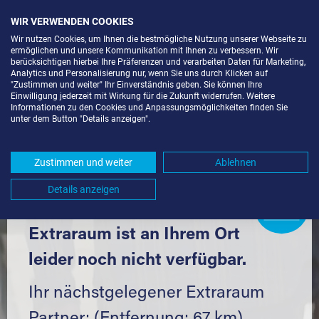
WIR VERWENDEN COOKIES
Wir nutzen Cookies, um Ihnen die bestmögliche Nutzung unserer Webseite zu
ermöglichen und unsere Kommunikation mit Ihnen zu verbessern. Wir
berücksichtigen hierbei Ihre Präferenzen und verarbeiten Daten für Marketing,
Analytics und Personalisierung nur, wenn Sie uns durch Klicken auf
"Zustimmen und weiter" Ihr Einverständnis geben. Sie können Ihre
Einwilligung jederzeit mit Wirkung für die Zukunft widerrufen. Weitere
LAGERRAUM MIETEN IN TODTNAU
Informationen zu den Cookies und Anpassungsmöglichkeiten finden Sie
unter dem Button "Details anzeigen".
(79674) UND UMGEBUNG *
Komfortabel einlagern mit Extraraum
Zustimmen und weiter
Ablehnen
Details anzeigen
Extraraum
Partner
werden?
Hier klicken
Extraraum ist an Ihrem Ort
leider noch nicht verfügbar.
Ihr nächstgelegener Extraraum