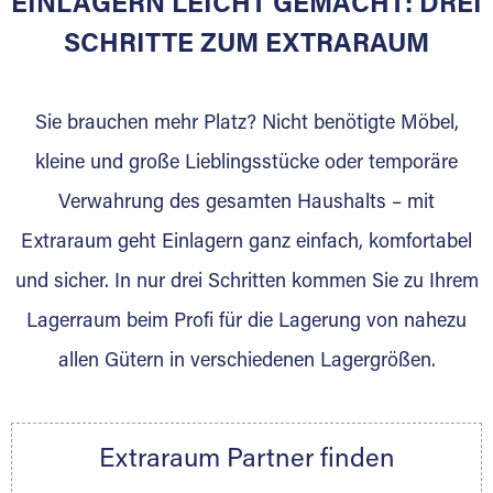
EINLAGERN LEICHT GEMACHT: DREI
Sie bieten Kunden Lagerraum zur Miete, der
für die Einlagerung von Umzugsgut gebaut
SCHRITTE ZUM EXTRARAUM
wurde? Werden Sie jetzt Extraraum Partner
und generieren Sie über das Portal neue
Sie brauchen mehr Platz? Nicht benötigte Möbel,
Lagerkunden und Vermietungen.
kleine und große Lieblingsstücke oder temporäre
Ihre Vorteile als Extraraum Partner:
Verwahrung des gesamten Haushalts – mit
Marktgerechte Preise
Digitale Buchungsplattform
Extraraum geht Einlagern ganz einfach, komfortabel
Flexibel auf Sie ausgerichtet
und sicher. In nur drei Schritten kommen Sie zu Ihrem
Gewinnung von Neukunden
Lagerraum beim Profi für die Lagerung von nahezu
Sprechen Sie uns an, wir freuen uns auf Ihre
allen Gütern in verschiedenen Lagergrößen.
Nachricht.
Ihre Ansprechpartnerin:
Thorsten Klemt
Extraraum Partner finden
Telefon:
+49 6145 5442 - 404