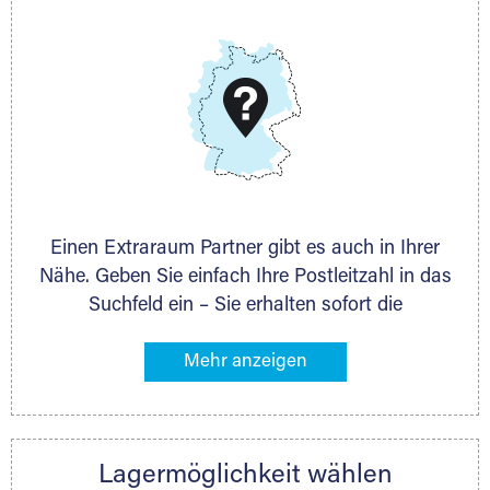
E-Mail:
thorsten.klemt@extraraum.de
DMG Aktiengesellschaft
Schieferstein 11A
65439 Flörsheim
www.dmg-ag.com
Einen Extraraum Partner gibt es auch in Ihrer
Nähe. Geben Sie einfach Ihre Postleitzahl in das
Suchfeld ein – Sie erhalten sofort die
Kontaktdaten des Partners mit
Lagermöglichkeiten in Ihrer Nähe. An zahlreichen
Orten können Sie anschließend Ihren Lagerraum
direkt online mieten. Gibt es Extraraum noch
nicht an Ihrem Ort, kontaktieren Sie den
Lagermöglichkeit wählen
nächstgelegenen Partner und besprechen alles