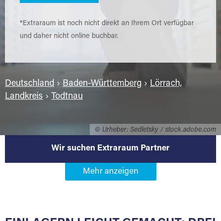
*Extraraum ist noch nicht direkt an Ihrem Ort verfügbar
und daher nicht online buchbar.
Deutschland
›
Baden-Württemberg
›
Lörrach,
Landkreis
›
Todtnau
© Urheber: Sedletsky / stock.adobe.com
Wir suchen Extraraum Partner
Werden Sie Extraraum Partner in
79674 Todtnau