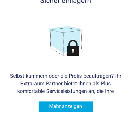
Sicher einlagern
persönlich hinsichtlich Lagervolumen und zu
allen weiteren Fragen, die Sie haben.
Selbst kümmern oder die Profis beauftragen? Ihr
Extraraum Partner bietet Ihnen als Plus
komfortable Serviceleistungen an, die Ihre
Lagerung besonders bequem machen. Dazu
gehören z. B. Verpackungsservice, Lieferung von
Packmaterial sowie Abholung und Rückholung.
Ihr Lagergut wird bei Ihrem Extraraum Partner
sicher verwahrt: trocken, staubfrei, auf Wunsch