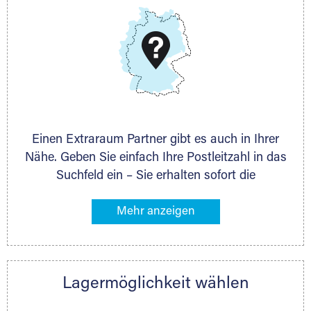
DMG Aktiengesellschaft
Schieferstein 11A
65439 Flörsheim
www.dmg-ag.com
Einen Extraraum Partner gibt es auch in Ihrer
Nähe. Geben Sie einfach Ihre Postleitzahl in das
Suchfeld ein – Sie erhalten sofort die
Kontaktdaten des Partners mit
Lagermöglichkeiten in Ihrer Nähe. An zahlreichen
Orten können Sie anschließend Ihren Lagerraum
direkt online mieten. Gibt es Extraraum noch
nicht an Ihrem Ort, kontaktieren Sie den
Lagermöglichkeit wählen
nächstgelegenen Partner und besprechen alles
persönlich.