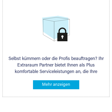
allen weiteren Fragen, die Sie haben.
Selbst kümmern oder die Profis beauftragen? Ihr
Extraraum Partner bietet Ihnen als Plus
komfortable Serviceleistungen an, die Ihre
Lagerung besonders bequem machen. Dazu
gehören z. B. Verpackungsservice, Lieferung von
Packmaterial sowie Abholung und Rückholung.
Ihr Lagergut wird bei Ihrem Extraraum Partner
sicher verwahrt: trocken, staubfrei, auf Wunsch
versiegelt. Natürlich erfüllen die Lagerhallen alle