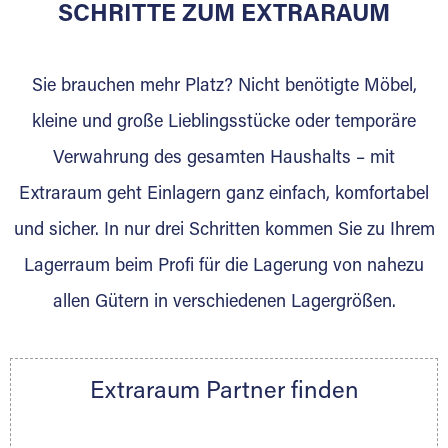
für die Einlagerung von Umzugsgut gebaut
SCHRITTE ZUM EXTRARAUM
wurde? Werden Sie jetzt Extraraum Partner
und generieren Sie über das Portal neue
Sie brauchen mehr Platz? Nicht benötigte Möbel,
Lagerkunden und Vermietungen.
kleine und große Lieblingsstücke oder temporäre
Ihre Vorteile als Extraraum Partner:
Verwahrung des gesamten Haushalts – mit
Marktgerechte Preise
Digitale Buchungsplattform
Extraraum geht Einlagern ganz einfach, komfortabel
Flexibel auf Sie ausgerichtet
und sicher. In nur drei Schritten kommen Sie zu Ihrem
Gewinnung von Neukunden
Lagerraum beim Profi für die Lagerung von nahezu
Sprechen Sie uns an, wir freuen uns auf Ihre
allen Gütern in verschiedenen Lagergrößen.
Nachricht.
Ihre Ansprechpartnerin:
Thorsten Klemt
Extraraum Partner finden
Telefon:
+49 6145 5442 - 404
E-Mail:
thorsten.klemt@extraraum.de