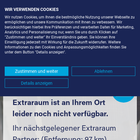
WIR VERWENDEN COOKIES
Wir nutzen Cookies, um Ihnen die bestmögliche Nutzung unserer Webseite zu
ermöglichen und unsere Kommunikation mit Ihnen zu verbessern. Wir
berücksichtigen hierbei Ihre Präferenzen und verarbeiten Daten für Marketing,
Analytics und Personalisierung nur, wenn Sie uns durch Klicken auf
"Zustimmen und weiter" Ihr Einverständnis geben. Sie können Ihre
Einwilligung jederzeit mit Wirkung für die Zukunft widerrufen. Weitere
LAGERRAUM MIETEN IN WEIL AM
Informationen zu den Cookies und Anpassungsmöglichkeiten finden Sie
unter dem Button "Details anzeigen".
RHEIN (79576) UND UMGEBUNG *
Komfortabel einlagern mit Extraraum
Zustimmen und weiter
Ablehnen
Details anzeigen
Extraraum
Partner
werden?
Hier klicken
Extraraum ist an Ihrem Ort
leider noch nicht verfügbar.
Ihr nächstgelegener Extraraum