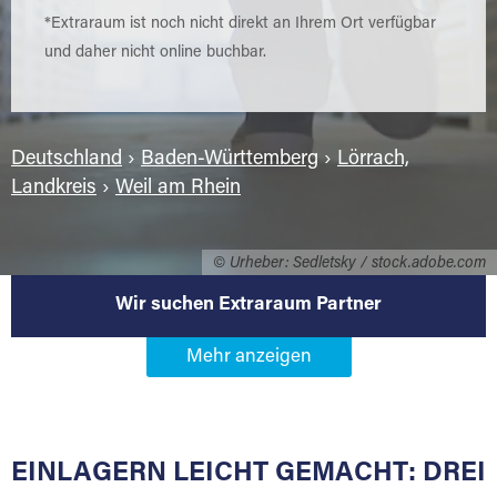
*Extraraum ist noch nicht direkt an Ihrem Ort verfügbar
und daher nicht online buchbar.
Deutschland
›
Baden-Württemberg
›
Lörrach,
Landkreis
›
Weil am Rhein
© Urheber: Sedletsky / stock.adobe.com
Wir suchen Extraraum Partner
Werden Sie Extraraum Partner in
79576 Weil am Rhein
EINLAGERN LEICHT GEMACHT: DREI
Sie bieten Kunden Lagerraum zur Miete, der