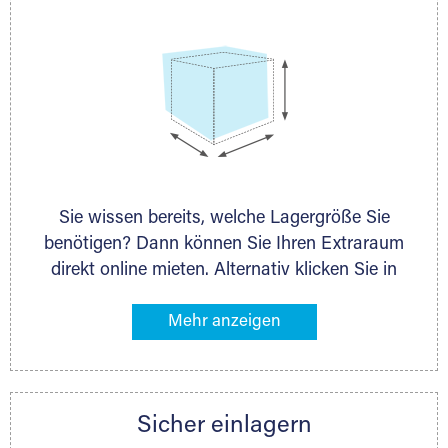
Sie wissen bereits, welche Lagergröße Sie
benötigen? Dann können Sie Ihren Extraraum
direkt online mieten. Alternativ klicken Sie in
unserer Lagerliste die entsprechenden
Gegenstände an, die Sie einlagern möchten –
das Volumen wird sofort und exakt für Sie
ermittelt. Natürlich steht Ihnen Ihr Extraraum
Partner auch gern zur Seite und berät Sie
Sicher einlagern
persönlich hinsichtlich Lagervolumen und zu