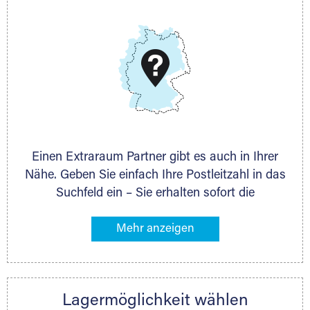
E-Mail:
thorsten.klemt@extraraum.de
DMG Aktiengesellschaft
Schieferstein 11A
65439 Flörsheim
www.dmg-ag.com
Einen Extraraum Partner gibt es auch in Ihrer
Nähe. Geben Sie einfach Ihre Postleitzahl in das
Suchfeld ein – Sie erhalten sofort die
Kontaktdaten des Partners mit
Lagermöglichkeiten in Ihrer Nähe. An zahlreichen
Orten können Sie anschließend Ihren Lagerraum
direkt online mieten. Gibt es Extraraum noch
nicht an Ihrem Ort, kontaktieren Sie den
Lagermöglichkeit wählen
nächstgelegenen Partner und besprechen alles