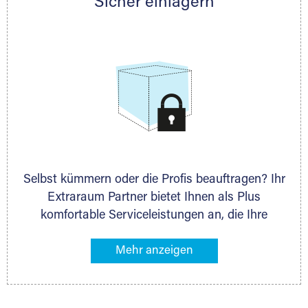
Sicher einlagern
persönlich hinsichtlich Lagervolumen und zu
allen weiteren Fragen, die Sie haben.
Selbst kümmern oder die Profis beauftragen? Ihr
Extraraum Partner bietet Ihnen als Plus
komfortable Serviceleistungen an, die Ihre
Lagerung besonders bequem machen. Dazu
gehören z. B. Verpackungsservice, Lieferung von
Packmaterial sowie Abholung und Rückholung.
Ihr Lagergut wird bei Ihrem Extraraum Partner
sicher verwahrt: trocken, staubfrei, auf Wunsch