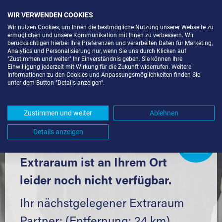
WIR VERWENDEN COOKIES
Wir nutzen Cookies, um Ihnen die bestmögliche Nutzung unserer Webseite zu
ermöglichen und unsere Kommunikation mit Ihnen zu verbessern. Wir
berücksichtigen hierbei Ihre Präferenzen und verarbeiten Daten für Marketing,
Analytics und Personalisierung nur, wenn Sie uns durch Klicken auf
"Zustimmen und weiter" Ihr Einverständnis geben. Sie können Ihre
Einwilligung jederzeit mit Wirkung für die Zukunft widerrufen. Weitere
LAGERRAUM MIETEN IN RINGSHEIM
Informationen zu den Cookies und Anpassungsmöglichkeiten finden Sie
unter dem Button "Details anzeigen".
(77975) UND UMGEBUNG *
Komfortabel einlagern mit Extraraum
Zustimmen und weiter
Ablehnen
Details anzeigen
Extraraum
Partner
werden?
Hier klicken
Extraraum ist an Ihrem Ort
leider noch nicht verfügbar.
Ihr nächstgelegener Extraraum