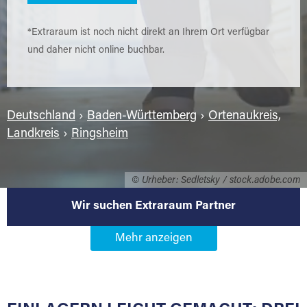
*Extraraum ist noch nicht direkt an Ihrem Ort verfügbar
und daher nicht online buchbar.
Deutschland
›
Baden-Württemberg
›
Ortenaukreis,
Landkreis
›
Ringsheim
© Urheber: Sedletsky / stock.adobe.com
Wir suchen Extraraum Partner
Werden Sie Extraraum Partner in
77975 Ringsheim