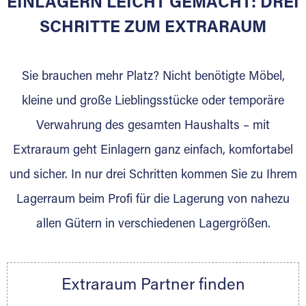
EINLAGERN LEICHT GEMACHT: DREI
Sie bieten Kunden Lagerraum zur Miete, der
für die Einlagerung von Umzugsgut gebaut
SCHRITTE ZUM EXTRARAUM
wurde? Werden Sie jetzt Extraraum Partner
und generieren Sie über das Portal neue
Sie brauchen mehr Platz? Nicht benötigte Möbel,
Lagerkunden und Vermietungen.
kleine und große Lieblingsstücke oder temporäre
Ihre Vorteile als Extraraum Partner:
Verwahrung des gesamten Haushalts – mit
Marktgerechte Preise
Digitale Buchungsplattform
Extraraum geht Einlagern ganz einfach, komfortabel
Flexibel auf Sie ausgerichtet
und sicher. In nur drei Schritten kommen Sie zu Ihrem
Gewinnung von Neukunden
Lagerraum beim Profi für die Lagerung von nahezu
Sprechen Sie uns an, wir freuen uns auf Ihre
allen Gütern in verschiedenen Lagergrößen.
Nachricht.
Ihre Ansprechpartnerin:
Thorsten Klemt
Extraraum Partner finden
Telefon:
+49 6145 5442 - 404