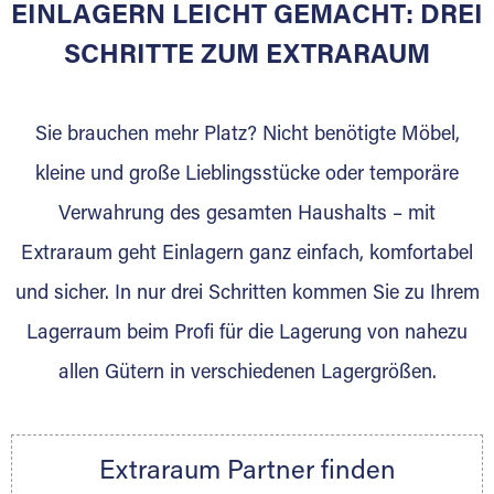
EINLAGERN LEICHT GEMACHT: DREI
Sie bieten Kunden Lagerraum zur Miete, der
für die Einlagerung von Umzugsgut gebaut
SCHRITTE ZUM EXTRARAUM
wurde? Werden Sie jetzt Extraraum Partner
und generieren Sie über das Portal neue
Sie brauchen mehr Platz? Nicht benötigte Möbel,
Lagerkunden und Vermietungen.
kleine und große Lieblingsstücke oder temporäre
Ihre Vorteile als Extraraum Partner:
Verwahrung des gesamten Haushalts – mit
Marktgerechte Preise
Digitale Buchungsplattform
Extraraum geht Einlagern ganz einfach, komfortabel
Flexibel auf Sie ausgerichtet
und sicher. In nur drei Schritten kommen Sie zu Ihrem
Gewinnung von Neukunden
Lagerraum beim Profi für die Lagerung von nahezu
Sprechen Sie uns an, wir freuen uns auf Ihre
allen Gütern in verschiedenen Lagergrößen.
Nachricht.
Ihre Ansprechpartnerin:
Thorsten Klemt
Extraraum Partner finden
Telefon:
+49 6145 5442 - 404