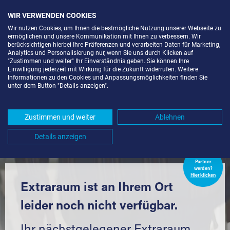
WIR VERWENDEN COOKIES
Wir nutzen Cookies, um Ihnen die bestmögliche Nutzung unserer Webseite zu
ermöglichen und unsere Kommunikation mit Ihnen zu verbessern. Wir
berücksichtigen hierbei Ihre Präferenzen und verarbeiten Daten für Marketing,
Analytics und Personalisierung nur, wenn Sie uns durch Klicken auf
"Zustimmen und weiter" Ihr Einverständnis geben. Sie können Ihre
Einwilligung jederzeit mit Wirkung für die Zukunft widerrufen. Weitere
LAGERRAUM MIETEN IN
Informationen zu den Cookies und Anpassungsmöglichkeiten finden Sie
unter dem Button "Details anzeigen".
PFORZHEIM-HOHENWART (75181)
UND UMGEBUNG *
Zustimmen und weiter
Ablehnen
Komfortabel einlagern mit Extraraum
Details anzeigen
Extraraum
Partner
werden?
Hier klicken
Extraraum ist an Ihrem Ort
leider noch nicht verfügbar.