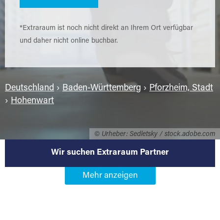
*Extraraum ist noch nicht direkt an Ihrem Ort verfügbar
und daher nicht online buchbar.
Deutschland
›
Baden-Württemberg
›
Pforzheim, Stadt
›
Hohenwart
© Urheber: Sedletsky / stock.adobe.com
Wir suchen Extraraum Partner
Werden Sie Extraraum Partner in
75181 Pforzheim-Hohenwart