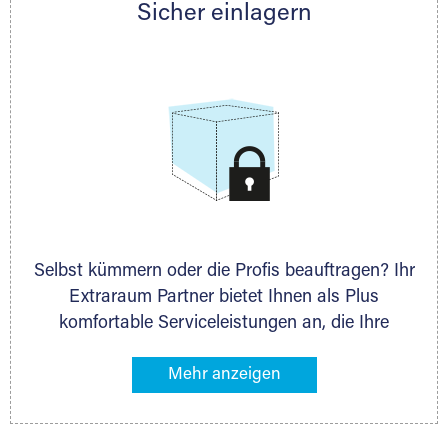
Sicher einlagern
persönlich hinsichtlich Lagervolumen und zu
allen weiteren Fragen, die Sie haben.
Selbst kümmern oder die Profis beauftragen? Ihr
Extraraum Partner bietet Ihnen als Plus
komfortable Serviceleistungen an, die Ihre
Lagerung besonders bequem machen. Dazu
gehören z. B. Verpackungsservice, Lieferung von
Packmaterial sowie Abholung und Rückholung.
Ihr Lagergut wird bei Ihrem Extraraum Partner