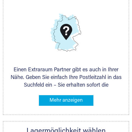
E-Mail:
thorsten.klemt@extraraum.de
DMG Aktiengesellschaft
Schieferstein 11A
65439 Flörsheim
www.dmg-ag.com
Einen Extraraum Partner gibt es auch in Ihrer
Nähe. Geben Sie einfach Ihre Postleitzahl in das
Suchfeld ein – Sie erhalten sofort die
Kontaktdaten des Partners mit
Lagermöglichkeiten in Ihrer Nähe. An zahlreichen
Orten können Sie anschließend Ihren Lagerraum
direkt online mieten. Gibt es Extraraum noch
nicht an Ihrem Ort, kontaktieren Sie den
Lagermöglichkeit wählen
nächstgelegenen Partner und besprechen alles