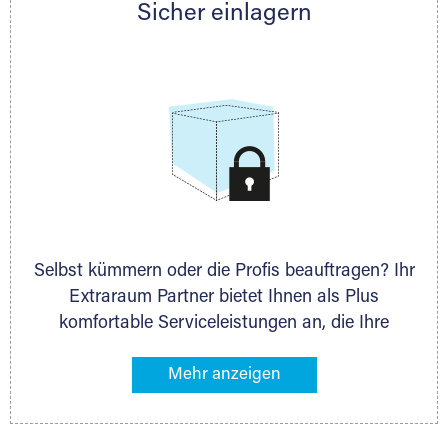
Sicher einlagern
persönlich hinsichtlich Lagervolumen und zu
allen weiteren Fragen, die Sie haben.
Selbst kümmern oder die Profis beauftragen? Ihr
Extraraum Partner bietet Ihnen als Plus
komfortable Serviceleistungen an, die Ihre
Lagerung besonders bequem machen. Dazu
gehören z. B. Verpackungsservice, Lieferung von
Packmaterial sowie Abholung und Rückholung.
Ihr Lagergut wird bei Ihrem Extraraum Partner