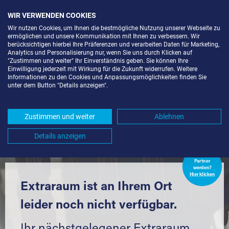
WIR VERWENDEN COOKIES
Wir nutzen Cookies, um Ihnen die bestmögliche Nutzung unserer Webseite zu
ermöglichen und unsere Kommunikation mit Ihnen zu verbessern. Wir
berücksichtigen hierbei Ihre Präferenzen und verarbeiten Daten für Marketing,
Analytics und Personalisierung nur, wenn Sie uns durch Klicken auf
"Zustimmen und weiter" Ihr Einverständnis geben. Sie können Ihre
Einwilligung jederzeit mit Wirkung für die Zukunft widerrufen. Weitere
LAGERRAUM MIETEN IN
Informationen zu den Cookies und Anpassungsmöglichkeiten finden Sie
unter dem Button "Details anzeigen".
DETTENHAUSEN (72135) UND
UMGEBUNG *
Zustimmen und weiter
Ablehnen
Komfortabel einlagern mit Extraraum
Details anzeigen
Extraraum
Partner
werden?
Hier klicken
Extraraum ist an Ihrem Ort
leider noch nicht verfügbar.