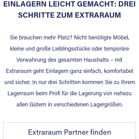
EINLAGERN LEICHT GEMACHT: DREI
Sie bieten Kunden Lagerraum zur Miete, der
für die Einlagerung von Umzugsgut gebaut
SCHRITTE ZUM EXTRARAUM
wurde? Werden Sie jetzt Extraraum Partner
und generieren Sie über das Portal neue
Sie brauchen mehr Platz? Nicht benötigte Möbel,
Lagerkunden und Vermietungen.
kleine und große Lieblingsstücke oder temporäre
Ihre Vorteile als Extraraum Partner:
Verwahrung des gesamten Haushalts – mit
Marktgerechte Preise
Digitale Buchungsplattform
Extraraum geht Einlagern ganz einfach, komfortabel
Flexibel auf Sie ausgerichtet
und sicher. In nur drei Schritten kommen Sie zu Ihrem
Gewinnung von Neukunden
Lagerraum beim Profi für die Lagerung von nahezu
Sprechen Sie uns an, wir freuen uns auf Ihre
allen Gütern in verschiedenen Lagergrößen.
Nachricht.
Ihre Ansprechpartnerin:
Thorsten Klemt
Extraraum Partner finden
Telefon:
+49 6145 5442 - 404