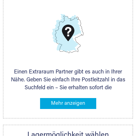
E-Mail:
thorsten.klemt@extraraum.de
DMG Aktiengesellschaft
Schieferstein 11A
65439 Flörsheim
www.dmg-ag.com
Einen Extraraum Partner gibt es auch in Ihrer
Nähe. Geben Sie einfach Ihre Postleitzahl in das
Suchfeld ein – Sie erhalten sofort die
Kontaktdaten des Partners mit
Lagermöglichkeiten in Ihrer Nähe. An zahlreichen
Orten können Sie anschließend Ihren Lagerraum
direkt online mieten. Gibt es Extraraum noch
nicht an Ihrem Ort, kontaktieren Sie den
Lagermöglichkeit wählen
nächstgelegenen Partner und besprechen alles