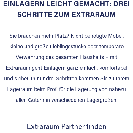
EINLAGERN LEICHT GEMACHT: DREI
Sie bieten Kunden Lagerraum zur Miete, der
für die Einlagerung von Umzugsgut gebaut
SCHRITTE ZUM EXTRARAUM
wurde? Werden Sie jetzt Extraraum Partner
und generieren Sie über das Portal neue
Sie brauchen mehr Platz? Nicht benötigte Möbel,
Lagerkunden und Vermietungen.
kleine und große Lieblingsstücke oder temporäre
Ihre Vorteile als Extraraum Partner:
Verwahrung des gesamten Haushalts – mit
Marktgerechte Preise
Digitale Buchungsplattform
Extraraum geht Einlagern ganz einfach, komfortabel
Flexibel auf Sie ausgerichtet
und sicher. In nur drei Schritten kommen Sie zu Ihrem
Gewinnung von Neukunden
Lagerraum beim Profi für die Lagerung von nahezu
Sprechen Sie uns an, wir freuen uns auf Ihre
allen Gütern in verschiedenen Lagergrößen.
Nachricht.
Ihre Ansprechpartnerin:
Thorsten Klemt
Extraraum Partner finden
Telefon:
+49 6145 5442 - 404