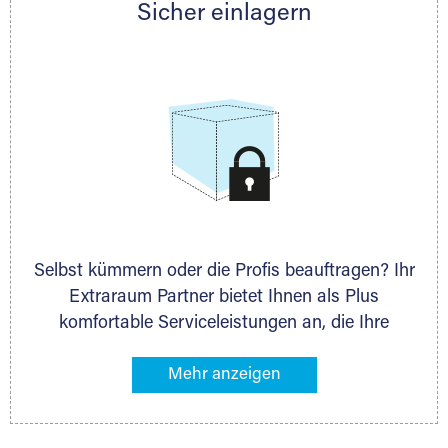
Sicher einlagern
persönlich hinsichtlich Lagervolumen und zu
allen weiteren Fragen, die Sie haben.
Selbst kümmern oder die Profis beauftragen? Ihr
Extraraum Partner bietet Ihnen als Plus
komfortable Serviceleistungen an, die Ihre
Lagerung besonders bequem machen. Dazu
gehören z. B. Verpackungsservice, Lieferung von
Packmaterial sowie Abholung und Rückholung.
Ihr Lagergut wird bei Ihrem Extraraum Partner