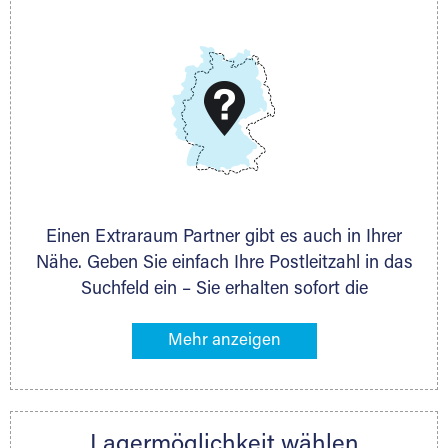
E-Mail:
thorsten.klemt@extraraum.de
DMG Aktiengesellschaft
Schieferstein 11A
65439 Flörsheim
www.dmg-ag.com
Einen Extraraum Partner gibt es auch in Ihrer
Nähe. Geben Sie einfach Ihre Postleitzahl in das
Suchfeld ein – Sie erhalten sofort die
Kontaktdaten des Partners mit
Lagermöglichkeiten in Ihrer Nähe. An zahlreichen
Orten können Sie anschließend Ihren Lagerraum
direkt online mieten. Gibt es Extraraum noch
nicht an Ihrem Ort, kontaktieren Sie den
Lagermöglichkeit wählen
nächstgelegenen Partner und besprechen alles