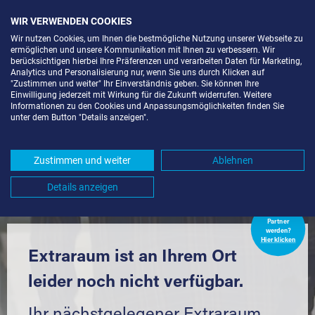
WIR VERWENDEN COOKIES
Wir nutzen Cookies, um Ihnen die bestmögliche Nutzung unserer Webseite zu
ermöglichen und unsere Kommunikation mit Ihnen zu verbessern. Wir
berücksichtigen hierbei Ihre Präferenzen und verarbeiten Daten für Marketing,
Analytics und Personalisierung nur, wenn Sie uns durch Klicken auf
"Zustimmen und weiter" Ihr Einverständnis geben. Sie können Ihre
Einwilligung jederzeit mit Wirkung für die Zukunft widerrufen. Weitere
LAGERRAUM MIETEN IN
Informationen zu den Cookies und Anpassungsmöglichkeiten finden Sie
unter dem Button "Details anzeigen".
GEVENSLEBEN (38384) UND
UMGEBUNG *
Zustimmen und weiter
Ablehnen
Komfortabel einlagern mit Extraraum
Details anzeigen
Extraraum
Partner
werden?
Hier klicken
Extraraum ist an Ihrem Ort
leider noch nicht verfügbar.