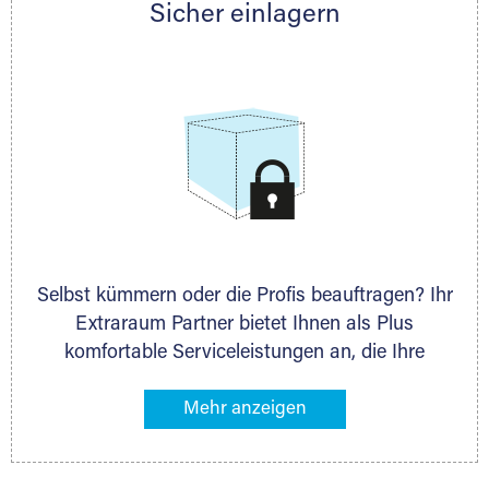
Sicher einlagern
persönlich hinsichtlich Lagervolumen und zu
allen weiteren Fragen, die Sie haben.
Selbst kümmern oder die Profis beauftragen? Ihr
Extraraum Partner bietet Ihnen als Plus
komfortable Serviceleistungen an, die Ihre
Lagerung besonders bequem machen. Dazu
gehören z. B. Verpackungsservice, Lieferung von
Packmaterial sowie Abholung und Rückholung.
Ihr Lagergut wird bei Ihrem Extraraum Partner