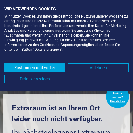
WIR VERWENDEN COOKIES
Wir nutzen Cookies, um Ihnen die bestmögliche Nutzung unserer Webseite zu
ermöglichen und unsere Kommunikation mit Ihnen zu verbessern. Wir
berücksichtigen hierbei Ihre Präferenzen und verarbeiten Daten für Marketing,
Analytics und Personalisierung nur, wenn Sie uns durch Klicken auf
"Zustimmen und weiter" Ihr Einverständnis geben. Sie können Ihre
Einwilligung jederzeit mit Wirkung für die Zukunft widerrufen. Weitere
LAGERRAUM MIETEN IN DESSAU-
Informationen zu den Cookies und Anpassungsmöglichkeiten finden Sie
unter dem Button "Details anzeigen".
ROSSLAU-HAIDEBURG (06847) UND U
MGEBUNG *
Zustimmen und weiter
Ablehnen
Komfortabel einlagern mit Extraraum
Details anzeigen
Extraraum
Partner
werden?
Hier klicken
Extraraum ist an Ihrem Ort
leider noch nicht verfügbar.