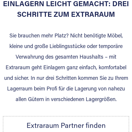
EINLAGERN LEICHT GEMACHT: DREI
Sie bieten Kunden Lagerraum zur Miete, der
für die Einlagerung von Umzugsgut gebaut
SCHRITTE ZUM EXTRARAUM
wurde? Werden Sie jetzt Extraraum Partner
und generieren Sie über das Portal neue
Sie brauchen mehr Platz? Nicht benötigte Möbel,
Lagerkunden und Vermietungen.
kleine und große Lieblingsstücke oder temporäre
Ihre Vorteile als Extraraum Partner:
Verwahrung des gesamten Haushalts – mit
Marktgerechte Preise
Digitale Buchungsplattform
Extraraum geht Einlagern ganz einfach, komfortabel
Flexibel auf Sie ausgerichtet
und sicher. In nur drei Schritten kommen Sie zu Ihrem
Gewinnung von Neukunden
Lagerraum beim Profi für die Lagerung von nahezu
Sprechen Sie uns an, wir freuen uns auf Ihre
allen Gütern in verschiedenen Lagergrößen.
Nachricht.
Ihre Ansprechpartnerin:
Thorsten Klemt
Extraraum Partner finden
Telefon:
+49 6145 5442 - 404