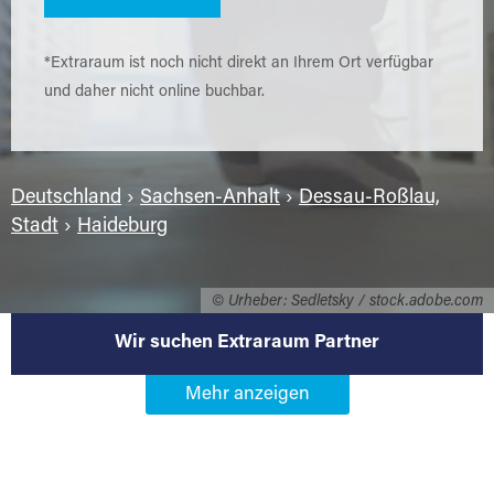
*Extraraum ist noch nicht direkt an Ihrem Ort verfügbar
und daher nicht online buchbar.
Deutschland
›
Sachsen-Anhalt
›
Dessau-Roßlau,
Stadt
›
Haideburg
© Urheber: Sedletsky / stock.adobe.com
Wir suchen Extraraum Partner
Werden Sie Extraraum Partner in
06847 Dessau-Roßlau-Haideburg