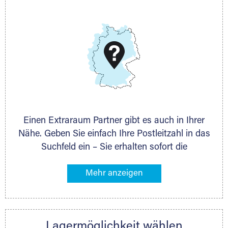
E-Mail:
thorsten.klemt@extraraum.de
DMG Aktiengesellschaft
Schieferstein 11A
65439 Flörsheim
www.dmg-ag.com
Einen Extraraum Partner gibt es auch in Ihrer
Nähe. Geben Sie einfach Ihre Postleitzahl in das
Suchfeld ein – Sie erhalten sofort die
Kontaktdaten des Partners mit
Lagermöglichkeiten in Ihrer Nähe. An zahlreichen
Orten können Sie anschließend Ihren Lagerraum
direkt online mieten. Gibt es Extraraum noch
nicht an Ihrem Ort, kontaktieren Sie den
Lagermöglichkeit wählen
nächstgelegenen Partner und besprechen alles