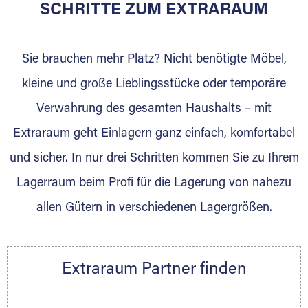
für die Einlagerung von Umzugsgut gebaut
SCHRITTE ZUM EXTRARAUM
wurde? Werden Sie jetzt Extraraum Partner
und generieren Sie über das Portal neue
Sie brauchen mehr Platz? Nicht benötigte Möbel,
Lagerkunden und Vermietungen.
kleine und große Lieblingsstücke oder temporäre
Ihre Vorteile als Extraraum Partner:
Verwahrung des gesamten Haushalts – mit
Marktgerechte Preise
Digitale Buchungsplattform
Extraraum geht Einlagern ganz einfach, komfortabel
Flexibel auf Sie ausgerichtet
und sicher. In nur drei Schritten kommen Sie zu Ihrem
Gewinnung von Neukunden
Lagerraum beim Profi für die Lagerung von nahezu
Sprechen Sie uns an, wir freuen uns auf Ihre
allen Gütern in verschiedenen Lagergrößen.
Nachricht.
Ihre Ansprechpartnerin:
Thorsten Klemt
Extraraum Partner finden
Telefon:
+49 6145 5442 - 404
E-Mail:
thorsten.klemt@extraraum.de