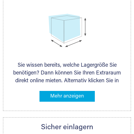
Sie wissen bereits, welche Lagergröße Sie
benötigen? Dann können Sie Ihren Extraraum
direkt online mieten. Alternativ klicken Sie in
unserer Lagerliste die entsprechenden
Gegenstände an, die Sie einlagern möchten –
das Volumen wird sofort und exakt für Sie
ermittelt. Natürlich steht Ihnen Ihr Extraraum
Partner auch gern zur Seite und berät Sie
Sicher einlagern
persönlich hinsichtlich Lagervolumen und zu