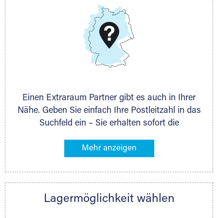
DMG Aktiengesellschaft
Schieferstein 11A
65439 Flörsheim
www.dmg-ag.com
Einen Extraraum Partner gibt es auch in Ihrer
Nähe. Geben Sie einfach Ihre Postleitzahl in das
Suchfeld ein – Sie erhalten sofort die
Kontaktdaten des Partners mit
Lagermöglichkeiten in Ihrer Nähe. An zahlreichen
Orten können Sie anschließend Ihren Lagerraum
direkt online mieten. Gibt es Extraraum noch
nicht an Ihrem Ort, kontaktieren Sie den
Lagermöglichkeit wählen
nächstgelegenen Partner und besprechen alles
persönlich.