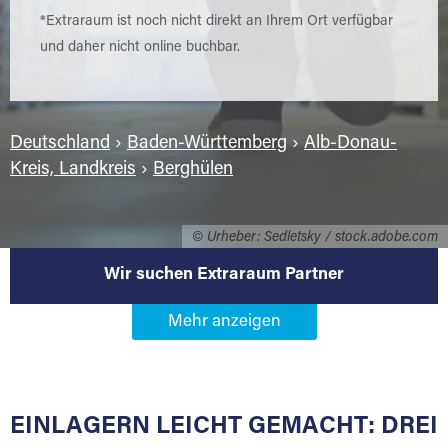
*Extraraum ist noch nicht direkt an Ihrem Ort verfügbar
und daher nicht online buchbar.
Deutschland
›
Baden-Württemberg
›
Alb-Donau-
Kreis, Landkreis
›
Berghülen
© Urheber: Sedletsky / stock.adobe.com
Wir suchen Extraraum Partner
Werden Sie Extraraum Partner in
89180 Berghülen
EINLAGERN LEICHT GEMACHT: DREI
Sie bieten Kunden Lagerraum zur Miete, der