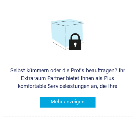
allen weiteren Fragen, die Sie haben.
Selbst kümmern oder die Profis beauftragen? Ihr
Extraraum Partner bietet Ihnen als Plus
komfortable Serviceleistungen an, die Ihre
Lagerung besonders bequem machen. Dazu
gehören z. B. Verpackungsservice, Lieferung von
Packmaterial sowie Abholung und Rückholung.
Ihr Lagergut wird bei Ihrem Extraraum Partner
sicher verwahrt: trocken, staubfrei, auf Wunsch
versiegelt. Natürlich erfüllen die Lagerhallen alle