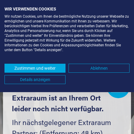
WIR VERWENDEN COOKIES
Wir nutzen Cookies, um Ihnen die bestmögliche Nutzung unserer Webseite zu
ermöglichen und unsere Kommunikation mit Ihnen zu verbessern. Wir
berücksichtigen hierbei Ihre Präferenzen und verarbeiten Daten für Marketing,
Analytics und Personalisierung nur, wenn Sie uns durch Klicken auf
"Zustimmen und weiter" Ihr Einverständnis geben. Sie können Ihre
Einwilligung jederzeit mit Wirkung für die Zukunft widerrufen. Weitere
SELF STORAGE IN BERGHÜLEN
Informationen zu den Cookies und Anpassungsmöglichkeiten finden Sie
unter dem Button "Details anzeigen".
(89180) UND UMGEBUNG *
Komfortabel einlagern mit Extraraum
Zustimmen und weiter
Ablehnen
Details anzeigen
Extraraum
Partner
werden?
Hier klicken
Extraraum ist an Ihrem Ort
leider noch nicht verfügbar.
Ihr nächstgelegener Extraraum