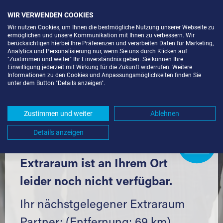
WIR VERWENDEN COOKIES
Wir nutzen Cookies, um Ihnen die bestmögliche Nutzung unserer Webseite zu
ermöglichen und unsere Kommunikation mit Ihnen zu verbessern. Wir
berücksichtigen hierbei Ihre Präferenzen und verarbeiten Daten für Marketing,
Analytics und Personalisierung nur, wenn Sie uns durch Klicken auf
"Zustimmen und weiter" Ihr Einverständnis geben. Sie können Ihre
Einwilligung jederzeit mit Wirkung für die Zukunft widerrufen. Weitere
SELF STORAGE IN LANGENAU
Informationen zu den Cookies und Anpassungsmöglichkeiten finden Sie
unter dem Button "Details anzeigen".
(89129) UND UMGEBUNG *
Komfortabel einlagern mit Extraraum
Zustimmen und weiter
Ablehnen
Details anzeigen
Extraraum
Partner
werden?
Hier klicken
Extraraum ist an Ihrem Ort
leider noch nicht verfügbar.
Ihr nächstgelegener Extraraum