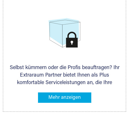
allen weiteren Fragen, die Sie haben.
Selbst kümmern oder die Profis beauftragen? Ihr
Extraraum Partner bietet Ihnen als Plus
komfortable Serviceleistungen an, die Ihre
Lagerung besonders bequem machen. Dazu
gehören z. B. Verpackungsservice, Lieferung von
Packmaterial sowie Abholung und Rückholung.
Ihr Lagergut wird bei Ihrem Extraraum Partner
sicher verwahrt: trocken, staubfrei, auf Wunsch
versiegelt. Natürlich erfüllen die Lagerhallen alle