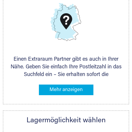
DMG Aktiengesellschaft
Schieferstein 11A
65439 Flörsheim
www.dmg-ag.com
Einen Extraraum Partner gibt es auch in Ihrer
Nähe. Geben Sie einfach Ihre Postleitzahl in das
Suchfeld ein – Sie erhalten sofort die
Kontaktdaten des Partners mit
Lagermöglichkeiten in Ihrer Nähe. An zahlreichen
Orten können Sie anschließend Ihren Lagerraum
direkt online mieten. Gibt es Extraraum noch
nicht an Ihrem Ort, kontaktieren Sie den
Lagermöglichkeit wählen
nächstgelegenen Partner und besprechen alles
persönlich.