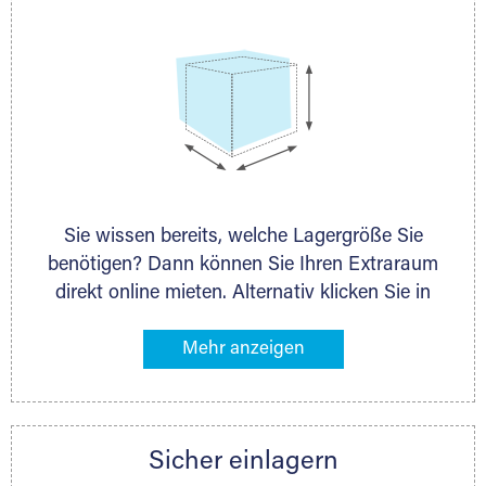
Sie wissen bereits, welche Lagergröße Sie
benötigen? Dann können Sie Ihren Extraraum
direkt online mieten. Alternativ klicken Sie in
unserer Lagerliste die entsprechenden
Gegenstände an, die Sie einlagern möchten –
das Volumen wird sofort und exakt für Sie
ermittelt. Natürlich steht Ihnen Ihr Extraraum
Partner auch gern zur Seite und berät Sie
Sicher einlagern
persönlich hinsichtlich Lagervolumen und zu