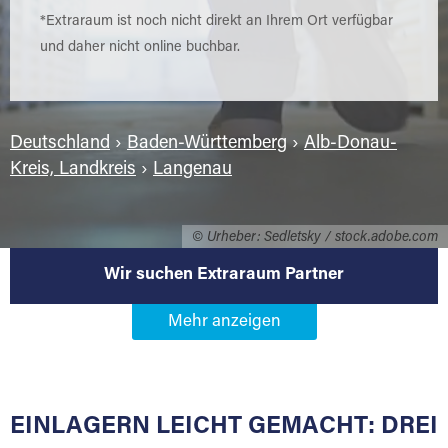
*Extraraum ist noch nicht direkt an Ihrem Ort verfügbar
und daher nicht online buchbar.
Deutschland
›
Baden-Württemberg
›
Alb-Donau-
Kreis, Landkreis
›
Langenau
© Urheber: Sedletsky / stock.adobe.com
Wir suchen Extraraum Partner
Werden Sie Extraraum Partner in
89129 Langenau
EINLAGERN LEICHT GEMACHT: DREI
Sie bieten Kunden Lagerraum zur Miete, der