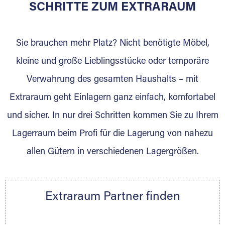
für die Einlagerung von Umzugsgut gebaut
SCHRITTE ZUM EXTRARAUM
wurde? Werden Sie jetzt Extraraum Partner
und generieren Sie über das Portal neue
Sie brauchen mehr Platz? Nicht benötigte Möbel,
Lagerkunden und Vermietungen.
kleine und große Lieblingsstücke oder temporäre
Ihre Vorteile als Extraraum Partner:
Verwahrung des gesamten Haushalts – mit
Marktgerechte Preise
Digitale Buchungsplattform
Extraraum geht Einlagern ganz einfach, komfortabel
Flexibel auf Sie ausgerichtet
und sicher. In nur drei Schritten kommen Sie zu Ihrem
Gewinnung von Neukunden
Lagerraum beim Profi für die Lagerung von nahezu
Sprechen Sie uns an, wir freuen uns auf Ihre
allen Gütern in verschiedenen Lagergrößen.
Nachricht.
Ihre Ansprechpartnerin:
Thorsten Klemt
Extraraum Partner finden
Telefon:
+49 6145 5442 - 404
E-Mail:
thorsten.klemt@extraraum.de