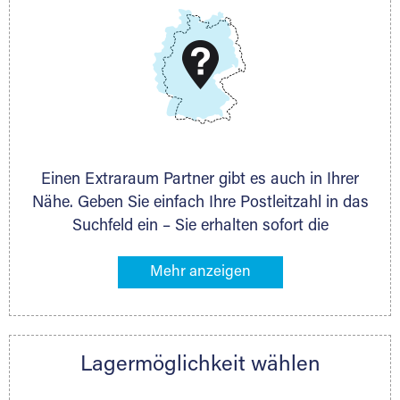
DMG Aktiengesellschaft
Schieferstein 11A
65439 Flörsheim
www.dmg-ag.com
Einen Extraraum Partner gibt es auch in Ihrer
Nähe. Geben Sie einfach Ihre Postleitzahl in das
Suchfeld ein – Sie erhalten sofort die
Kontaktdaten des Partners mit
Lagermöglichkeiten in Ihrer Nähe. An zahlreichen
Orten können Sie anschließend Ihren Lagerraum
direkt online mieten. Gibt es Extraraum noch
nicht an Ihrem Ort, kontaktieren Sie den
Lagermöglichkeit wählen
nächstgelegenen Partner und besprechen alles
persönlich.