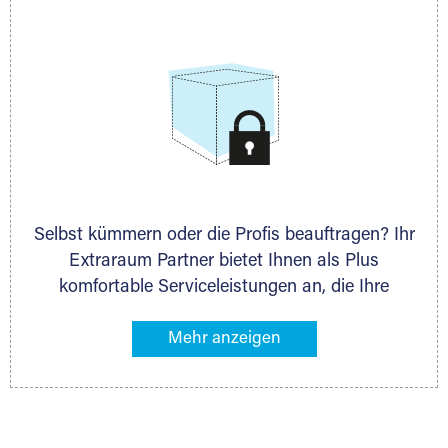
allen weiteren Fragen, die Sie haben.
Selbst kümmern oder die Profis beauftragen? Ihr
Extraraum Partner bietet Ihnen als Plus
komfortable Serviceleistungen an, die Ihre
Lagerung besonders bequem machen. Dazu
gehören z. B. Verpackungsservice, Lieferung von
Packmaterial sowie Abholung und Rückholung.
Ihr Lagergut wird bei Ihrem Extraraum Partner
sicher verwahrt: trocken, staubfrei, auf Wunsch
versiegelt. Natürlich erfüllen die Lagerhallen alle