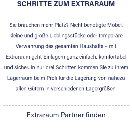
für die Einlagerung von Umzugsgut gebaut
SCHRITTE ZUM EXTRARAUM
wurde? Werden Sie jetzt Extraraum Partner
und generieren Sie über das Portal neue
Sie brauchen mehr Platz? Nicht benötigte Möbel,
Lagerkunden und Vermietungen.
kleine und große Lieblingsstücke oder temporäre
Ihre Vorteile als Extraraum Partner:
Verwahrung des gesamten Haushalts – mit
Marktgerechte Preise
Digitale Buchungsplattform
Extraraum geht Einlagern ganz einfach, komfortabel
Flexibel auf Sie ausgerichtet
und sicher. In nur drei Schritten kommen Sie zu Ihrem
Gewinnung von Neukunden
Lagerraum beim Profi für die Lagerung von nahezu
Sprechen Sie uns an, wir freuen uns auf Ihre
allen Gütern in verschiedenen Lagergrößen.
Nachricht.
Ihre Ansprechpartnerin:
Thorsten Klemt
Extraraum Partner finden
Telefon:
+49 6145 5442 - 404
E-Mail:
thorsten.klemt@extraraum.de