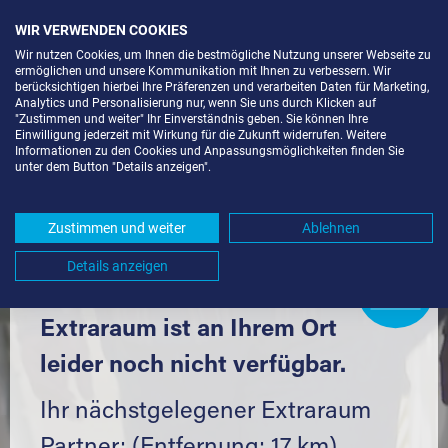
WIR VERWENDEN COOKIES
Wir nutzen Cookies, um Ihnen die bestmögliche Nutzung unserer Webseite zu
ermöglichen und unsere Kommunikation mit Ihnen zu verbessern. Wir
berücksichtigen hierbei Ihre Präferenzen und verarbeiten Daten für Marketing,
Analytics und Personalisierung nur, wenn Sie uns durch Klicken auf
"Zustimmen und weiter" Ihr Einverständnis geben. Sie können Ihre
Einwilligung jederzeit mit Wirkung für die Zukunft widerrufen. Weitere
SELF STORAGE IN RUTESHEIM
Informationen zu den Cookies und Anpassungsmöglichkeiten finden Sie
unter dem Button "Details anzeigen".
(71277) UND UMGEBUNG *
Komfortabel einlagern mit Extraraum
Zustimmen und weiter
Ablehnen
Details anzeigen
Extraraum
Partner
werden?
Hier klicken
Extraraum ist an Ihrem Ort
leider noch nicht verfügbar.
Ihr nächstgelegener Extraraum