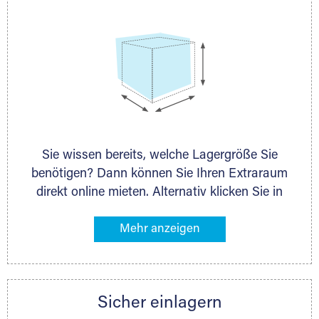
Sie wissen bereits, welche Lagergröße Sie
benötigen? Dann können Sie Ihren Extraraum
direkt online mieten. Alternativ klicken Sie in
unserer Lagerliste die entsprechenden
Gegenstände an, die Sie einlagern möchten –
das Volumen wird sofort und exakt für Sie
ermittelt. Natürlich steht Ihnen Ihr Extraraum
Partner auch gern zur Seite und berät Sie
Sicher einlagern
persönlich hinsichtlich Lagervolumen und zu