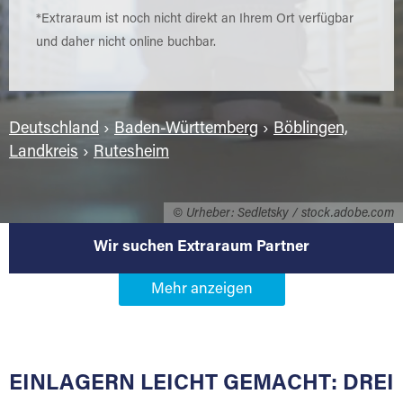
*Extraraum ist noch nicht direkt an Ihrem Ort verfügbar
und daher nicht online buchbar.
Deutschland
›
Baden-Württemberg
›
Böblingen,
Landkreis
›
Rutesheim
© Urheber: Sedletsky / stock.adobe.com
Wir suchen Extraraum Partner
Werden Sie Extraraum Partner in
71277 Rutesheim
EINLAGERN LEICHT GEMACHT: DREI
Sie bieten Kunden Lagerraum zur Miete, der