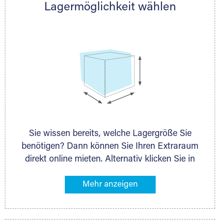
Lagermöglichkeit wählen
nächstgelegenen Partner und besprechen alles
persönlich.
Lagerbox
Sie wissen bereits, welche Lagergröße Sie
Holzcontainer
benötigen? Dann können Sie Ihren Extraraum
direkt online mieten. Alternativ klicken Sie in
unserer Lagerliste die entsprechenden
Gegenstände an, die Sie einlagern möchten –
das Volumen wird sofort und exakt für Sie
ermittelt. Natürlich steht Ihnen Ihr Extraraum