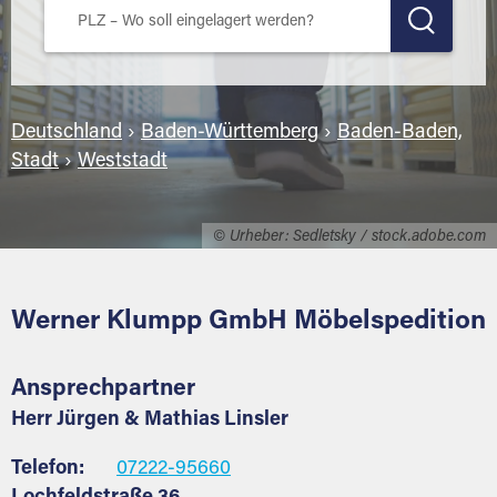
Deutschland
›
Baden-Württemberg
›
Baden-Baden,
Stadt
›
Weststadt
© Urheber: Sedletsky / stock.adobe.com
Werner Klumpp GmbH Möbelspedition
Ansprechpartner
Herr Jürgen & Mathias Linsler
Telefon:
07222-95660