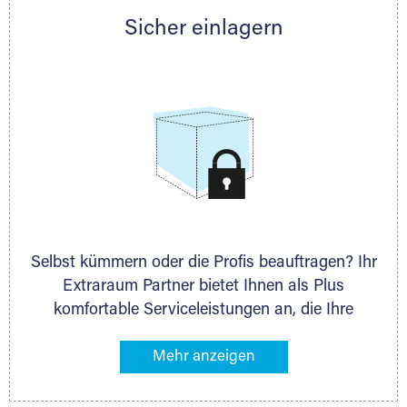
Partner auch gern zur Seite und berät Sie
Sicher einlagern
persönlich hinsichtlich Lagervolumen und zu
allen weiteren Fragen, die Sie haben.
Stahlcontainer
Selbst kümmern oder die Profis beauftragen? Ihr
Extraraum Partner bietet Ihnen als Plus
komfortable Serviceleistungen an, die Ihre
Lagerung besonders bequem machen. Dazu
gehören z. B. Verpackungsservice, Lieferung von
Packmaterial sowie Abholung und Rückholung.
Ihr Lagergut wird bei Ihrem Extraraum Partner