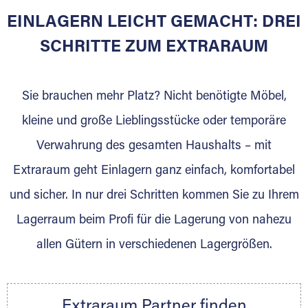
EINLAGERN LEICHT GEMACHT: DREI
SCHRITTE ZUM EXTRARAUM
Sie brauchen mehr Platz? Nicht benötigte Möbel,
kleine und große Lieblingsstücke oder temporäre
Verwahrung des gesamten Haushalts – mit
DAS SIND WIR
Extraraum geht Einlagern ganz einfach, komfortabel
Unser familiengeführter Umzugsfachbetrieb
und sicher. In nur drei Schritten kommen Sie zu Ihrem
steht für Qualität und Zuverlässigkeit. Dabei
Lagerraum beim Profi für die Lagerung von nahezu
Ruhen wir uns nicht auf Traditionen aus. Mit
modernem Equipment, geschulten und
allen Gütern in verschiedenen Lagergrößen.
motivierten Mitarbeitern erfüllen wir die
individuellen Anforderungen unserer Privat-
und Firmenkunden im Umzugs- und
Extraraum Partner finden