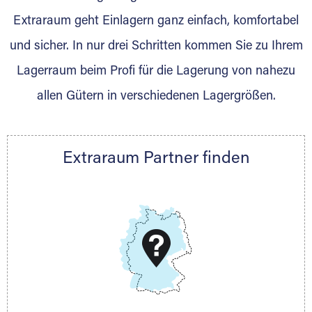
Extraraum geht Einlagern ganz einfach, komfortabel
Festangestelltes Team das zuverlässig,
und sicher. In nur drei Schritten kommen Sie zu Ihrem
freundlich und sorgfältig Lagerungen und
Lagerraum beim Profi für die Lagerung von nahezu
Umzüge durchführt. Ob Privatpersonen oder
gewerbliche Kunden, wir unterstützen Sie. Ein
allen Gütern in verschiedenen Lagergrößen.
umfassendes Serviceangebot runden unsere
Leistungen ab. Kunden vertrauen uns Ihr Hab
und Gut an. Eine hervorragende Qualität und
Extraraum Partner finden
Rücksicht auf individuelle Kundenwünsche
stehen bei uns an erster Stelle.
DAS KÖNNEN WIR
Wir können Ihnen nach Ihrem Platzbedarf und dem
Lagervolumen immer die exakt passende