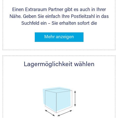
Lagermöglichkeit anbieten. Auch ganz individuelle
Einen Extraraum Partner gibt es auch in Ihrer
Lagerlösungen sind möglich.
Nähe. Geben Sie einfach Ihre Postleitzahl in das
Suchfeld ein – Sie erhalten sofort die
Kontaktdaten des Partners mit
Lagermöglichkeiten in Ihrer Nähe. An zahlreichen
Orten können Sie anschließend Ihren Lagerraum
direkt online mieten. Gibt es Extraraum noch
nicht an Ihrem Ort, kontaktieren Sie den
Lagermöglichkeit wählen
nächstgelegenen Partner und besprechen alles
persönlich.
Holzcontainer