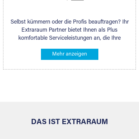
Selbst kümmern oder die Profis beauftragen? Ihr
Extraraum Partner bietet Ihnen als Plus
komfortable Serviceleistungen an, die Ihre
Lagerung besonders bequem machen. Dazu
gehören z. B. Verpackungsservice, Lieferung von
Packmaterial sowie Abholung und Rückholung.
Ihr Lagergut wird bei Ihrem Extraraum Partner
sicher verwahrt: trocken, staubfrei, auf Wunsch
versiegelt. Natürlich erfüllen die Lagerhallen alle
behördlichen Anforderungen.
DAS IST EXTRARAUM