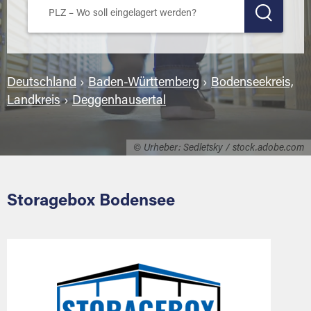
Deutschland
›
Baden-Württemberg
›
Bodenseekreis,
Landkreis
›
Deggenhausertal
© Urheber: Sedletsky / stock.adobe.com
Storagebox Bodensee