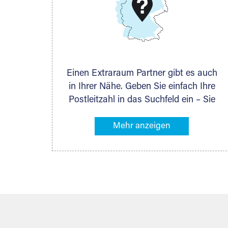
DMG Aktiengesellschaft
Schieferstein 11A
65439 Flörsheim
www.dmg-ag.com
Einen Extraraum Partner gibt es auch
in Ihrer Nähe. Geben Sie einfach Ihre
Postleitzahl in das Suchfeld ein – Sie
erhalten sofort die Kontaktdaten des
Partners mit Lagermöglichkeiten in
Ihrer Nähe. An zahlreichen Orten
können Sie anschließend Ihren
Lagerraum direkt online mieten. Gibt es
Extraraum noch nicht an Ihrem Ort,
kontaktieren Sie den nächstgelegenen
Partner und besprechen alles
persönlich.