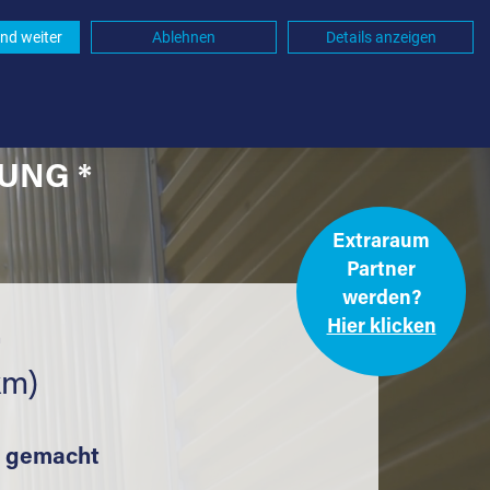
nd weiter
Ablehnen
Details anzeigen
UNG *
Extraraum
Partner
werden?
Hier klicken
.
km)
t gemacht