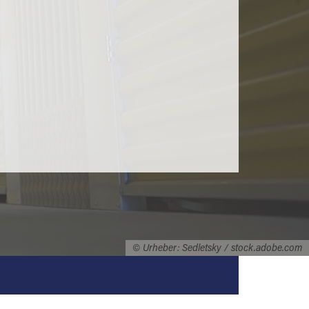
© Urheber: Sedletsky / stock.adobe.com