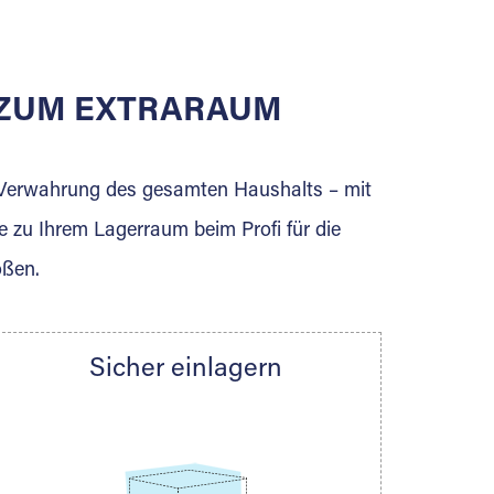
E ZUM EXTRARAUM
erden Sie jetzt Extraraum Partner und
e Verwahrung des gesamten Haushalts – mit
e zu Ihrem Lagerraum beim Profi für die
ößen.
Sicher einlagern