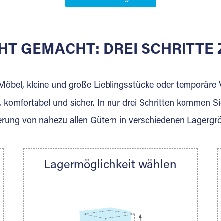
Partner in
HT GEMACHT: DREI SCHRITT
 der für die Einlagerung von Umzugsgut gebaut wurde? W
agerkunden und Vermietungen.
 Möbel, kleine und große Lieblingsstücke oder temporär
 komfortabel und sicher. In nur drei Schritten kommen Si
rung von nahezu allen Gütern in verschiedenen Lagergr
Ihre Nachricht.
Lagermöglichkeit wählen