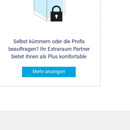
Selbst kümmern oder die Profis
beauftragen? Ihr Extraraum Partner
bietet Ihnen als Plus komfortable
Serviceleistungen an, die Ihre Lagerung
besonders bequem machen. Dazu
gehören z. B. Verpackungsservice,
Lieferung von Packmaterial sowie
Abholung und Rückholung. Ihr
Lagergut wird bei Ihrem Extraraum
Partner sicher verwahrt: trocken,
staubfrei, auf Wunsch versiegelt.
Natürlich erfüllen die Lagerhallen alle