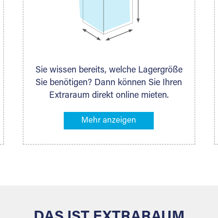
Sie wissen bereits, welche Lagergröße
Sie benötigen? Dann können Sie Ihren
Extraraum direkt online mieten.
Alternativ klicken Sie in unserer
Lagerliste die entsprechenden
Gegenstände an, die Sie einlagern
möchten – das Volumen wird sofort
und exakt für Sie ermittelt. Natürlich
steht Ihnen Ihr Extraraum Partner auch
gern zur Seite und berät Sie persönlich
hinsichtlich Lagervolumen und zu allen
weiteren Fragen, die Sie haben.
DAS IST EXTRARAUM