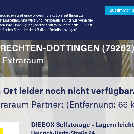
Zustimmen u
rmöglichen und unsere Kommunikation mit Ihnen zu
ür Marketing, Analytics und Personalisierung nur, wenn Sie
n Ihre Einwilligung jederzeit mit Wirkung für die Zukunft
finden Sie unter dem Button "Details anzeigen".
LRECHTEN-DOTTINGEN (79282
t Extraraum
 Ort leider noch nicht verfügbar
traraum Partner: (Entfernung: 66 
DIEBOX Selfstorage - Lagern leich
Heinrich-Hertz-Straße 24