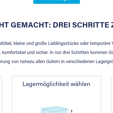
Partner in
tingen
HT GEMACHT: DREI SCHRITT
 der für die Einlagerung von Umzugsgut gebaut wurde? W
agerkunden und Vermietungen.
 Möbel, kleine und große Lieblingsstücke oder temporär
 komfortabel und sicher. In nur drei Schritten kommen Si
rung von nahezu allen Gütern in verschiedenen Lagergr
Ihre Nachricht.
Lagermöglichkeit wählen