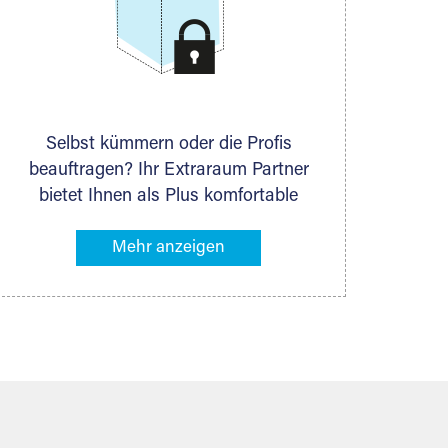
Selbst kümmern oder die Profis
beauftragen? Ihr Extraraum Partner
bietet Ihnen als Plus komfortable
Serviceleistungen an, die Ihre Lagerung
besonders bequem machen. Dazu
gehören z. B. Verpackungsservice,
Lieferung von Packmaterial sowie
Abholung und Rückholung. Ihr
Lagergut wird bei Ihrem Extraraum
Partner sicher verwahrt: trocken,
staubfrei, auf Wunsch versiegelt.
Natürlich erfüllen die Lagerhallen alle