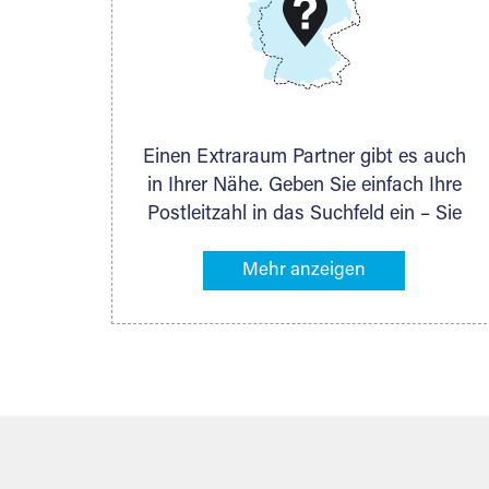
DMG Aktiengesellschaft
Schieferstein 11A
65439 Flörsheim
www.dmg-ag.com
Einen Extraraum Partner gibt es auch
in Ihrer Nähe. Geben Sie einfach Ihre
Postleitzahl in das Suchfeld ein – Sie
erhalten sofort die Kontaktdaten des
Partners mit Lagermöglichkeiten in
Ihrer Nähe. An zahlreichen Orten
können Sie anschließend Ihren
Lagerraum direkt online mieten. Gibt es
Extraraum noch nicht an Ihrem Ort,
kontaktieren Sie den nächstgelegenen
Partner und besprechen alles
persönlich.