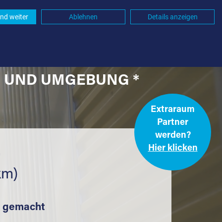
nd weiter
Ablehnen
Details anzeigen
) UND UMGEBUNG *
Extraraum
Partner
werden?
Hier klicken
.
km)
t gemacht