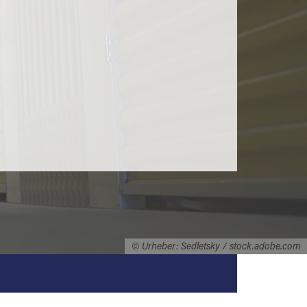
© Urheber: Sedletsky / stock.adobe.com