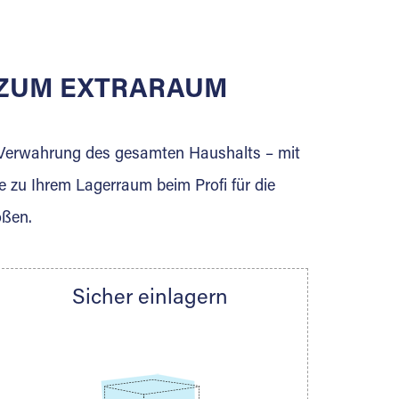
E ZUM EXTRARAUM
erden Sie jetzt Extraraum Partner und
e Verwahrung des gesamten Haushalts – mit
e zu Ihrem Lagerraum beim Profi für die
ößen.
Sicher einlagern