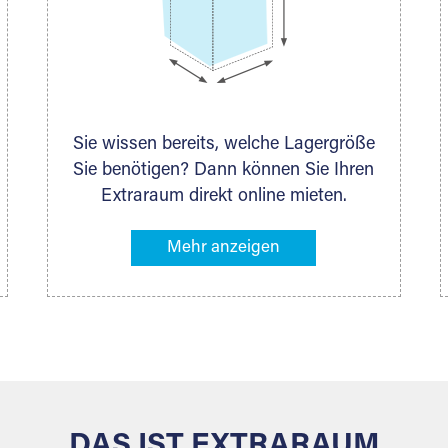
Sie wissen bereits, welche Lagergröße
Sie benötigen? Dann können Sie Ihren
Extraraum direkt online mieten.
Alternativ klicken Sie in unserer
Lagerliste die entsprechenden
Gegenstände an, die Sie einlagern
möchten – das Volumen wird sofort
und exakt für Sie ermittelt. Natürlich
steht Ihnen Ihr Extraraum Partner auch
gern zur Seite und berät Sie persönlich
hinsichtlich Lagervolumen und zu allen
weiteren Fragen, die Sie haben.
DAS IST EXTRARAUM