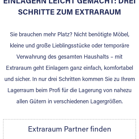
EINLAGERN LEICHT GEMACHT: DREI
Sie bieten Kunden Lagerraum zur Miete, der
für die Einlagerung von Umzugsgut gebaut
SCHRITTE ZUM EXTRARAUM
wurde? Werden Sie jetzt Extraraum Partner
und generieren Sie über das Portal neue
Sie brauchen mehr Platz? Nicht benötigte Möbel,
Lagerkunden und Vermietungen.
kleine und große Lieblingsstücke oder temporäre
Ihre Vorteile als Extraraum Partner:
Verwahrung des gesamten Haushalts – mit
Marktgerechte Preise
Digitale Buchungsplattform
Extraraum geht Einlagern ganz einfach, komfortabel
Flexibel auf Sie ausgerichtet
und sicher. In nur drei Schritten kommen Sie zu Ihrem
Gewinnung von Neukunden
Lagerraum beim Profi für die Lagerung von nahezu
Sprechen Sie uns an, wir freuen uns auf Ihre
allen Gütern in verschiedenen Lagergrößen.
Nachricht.
Ihre Ansprechpartnerin:
Thorsten Klemt
Extraraum Partner finden
Telefon:
+49 6145 5442 - 404