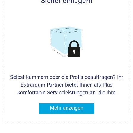
Sicher einlagern
persönlich hinsichtlich Lagervolumen und zu
allen weiteren Fragen, die Sie haben.
Selbst kümmern oder die Profis beauftragen? Ihr
Extraraum Partner bietet Ihnen als Plus
komfortable Serviceleistungen an, die Ihre
Lagerung besonders bequem machen. Dazu
gehören z. B. Verpackungsservice, Lieferung von
Packmaterial sowie Abholung und Rückholung.
Ihr Lagergut wird bei Ihrem Extraraum Partner
sicher verwahrt: trocken, staubfrei, auf Wunsch