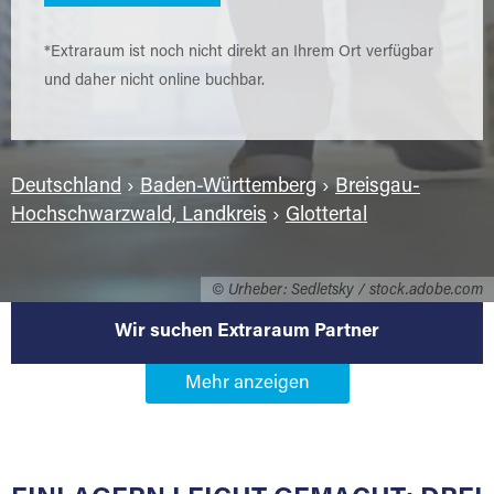
*Extraraum ist noch nicht direkt an Ihrem Ort verfügbar
und daher nicht online buchbar.
Deutschland
›
Baden-Württemberg
›
Breisgau-
Hochschwarzwald, Landkreis
›
Glottertal
© Urheber: Sedletsky / stock.adobe.com
Wir suchen Extraraum Partner
Werden Sie Extraraum Partner in
79286 Glottertal