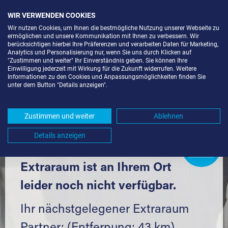
WIR VERWENDEN COOKIES
Wir nutzen Cookies, um Ihnen die bestmögliche Nutzung unserer Webseite zu
ermöglichen und unsere Kommunikation mit Ihnen zu verbessern. Wir
berücksichtigen hierbei Ihre Präferenzen und verarbeiten Daten für Marketing,
Analytics und Personalisierung nur, wenn Sie uns durch Klicken auf
"Zustimmen und weiter" Ihr Einverständnis geben. Sie können Ihre
Einwilligung jederzeit mit Wirkung für die Zukunft widerrufen. Weitere
SELF STORAGE IN GLOTTERTAL
Informationen zu den Cookies und Anpassungsmöglichkeiten finden Sie
unter dem Button "Details anzeigen".
(79286) UND UMGEBUNG *
Komfortabel einlagern mit Extraraum
Zustimmen und weiter
Ablehnen
Details anzeigen
Extraraum
Partner
werden?
Hier klicken
Extraraum ist an Ihrem Ort
leider noch nicht verfügbar.
Ihr nächstgelegener Extraraum