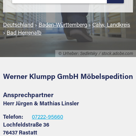
Deutschland
›
Baden-Württemberg
›
Calw, Landkreis
›
Bad Herrenalb
© Urheber: Sedletsky / stock.adobe.com
Werner Klumpp GmbH Möbelspedition
Ansprechpartner
Herr Jürgen & Mathias Linsler
Telefon:
07222-95660
Lochfeldstraße 36
76437 Rastatt