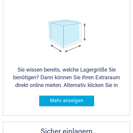
persönlich.
Lagerbox
Sie wissen bereits, welche Lagergröße Sie
Holzcontainer
benötigen? Dann können Sie Ihren Extraraum
direkt online mieten. Alternativ klicken Sie in
unserer Lagerliste die entsprechenden
Gegenstände an, die Sie einlagern möchten –
das Volumen wird sofort und exakt für Sie
ermittelt. Natürlich steht Ihnen Ihr Extraraum
Partner auch gern zur Seite und berät Sie
Sicher einlagern
persönlich hinsichtlich Lagervolumen und zu