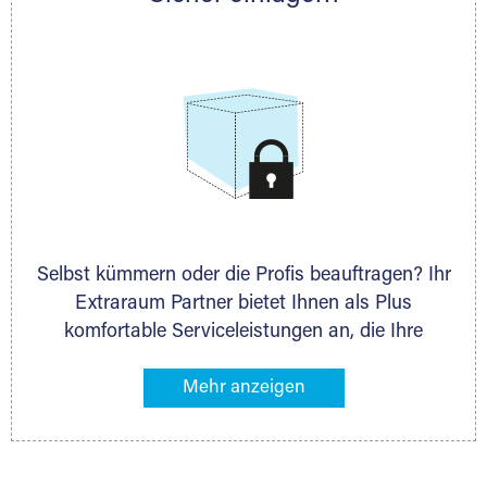
allen weiteren Fragen, die Sie haben.
Stahlcontainer
Selbst kümmern oder die Profis beauftragen? Ihr
Extraraum Partner bietet Ihnen als Plus
komfortable Serviceleistungen an, die Ihre
Lagerung besonders bequem machen. Dazu
gehören z. B. Verpackungsservice, Lieferung von
Packmaterial sowie Abholung und Rückholung.
Ihr Lagergut wird bei Ihrem Extraraum Partner
sicher verwahrt: trocken, staubfrei, auf Wunsch