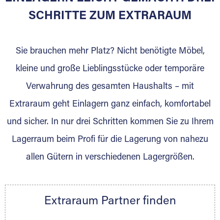
SCHRITTE ZUM EXTRARAUM
Sie brauchen mehr Platz? Nicht benötigte Möbel,
kleine und große Lieblingsstücke oder temporäre
Verwahrung des gesamten Haushalts – mit
DAS SIND WIR
Extraraum geht Einlagern ganz einfach, komfortabel
Unser familiengeführter Umzugsfachbetrieb
und sicher. In nur drei Schritten kommen Sie zu Ihrem
steht für Qualität und Zuverlässigkeit. Dabei
Lagerraum beim Profi für die Lagerung von nahezu
Ruhen wir uns nicht auf Traditionen aus. Mit
modernem Equipment, geschulten und
allen Gütern in verschiedenen Lagergrößen.
motivierten Mitarbeitern erfüllen wir die
individuellen Anforderungen unserer Privat-
und Firmenkunden im Umzugs- und
Extraraum Partner finden
Lagergeschäft. So halten wir in unseren
klimatisierten Lagerräumen spezielle Container